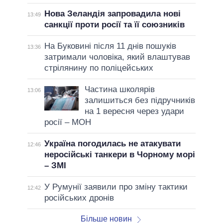
Нова Зеландія запровадила нові
13:49
санкції проти росії та її союзників
На Буковині після 11 днів пошуків
13:36
затримали чоловіка, який влаштував
стрілянину по поліцейських
Частина школярів
13:06
залишиться без підручників
на 1 вересня через удари
росії – МОН
Україна погодилась не атакувати
12:46
неросійські танкери в Чорному морі
– ЗМІ
У Румунії заявили про зміну тактики
12:42
російських дронів
Більше новин