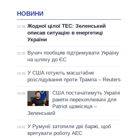
НОВИНИ
Жодної цілої ТЕС: Зеленський
15:38
описав ситуацію в енергетиці
України
Вучич пообіцяв підтримувати Україну
15:35
на шляху до ЄС
У США готують масштабне
14:39
розслідування проти Трампа – Reuters
США постачатимуть Україні
14:39
ракети-перехоплювачі для
Patriot щомісяця –
Зеленський
У Румунії затопили дві баржі, щоб
14:02
врятувати роботу АЕС