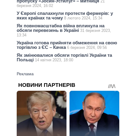
пропуску «Зосин-Устилуг» – митниця
21
березня 2024, 16:02
У Європі спалахнули протести фермерів: у
яких країнах та чому
8 лютого 2024, 15:34
Як повномасштабна війна вплинула на
обсяги перевезень в Україні
31 березня 2023,
13:34
Україна готова прийняти обмеження на свою
торгівлю з ЄС – Качка
6 березня 2024, 09:56
Як змінювалися обсяги торгівлі України та
Польщі
14 квітня 2023, 18:00