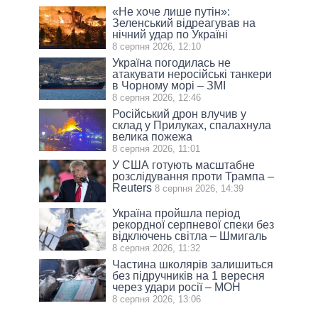
«Не хоче лише путін»:
Зеленський відреагував на
нічний удар по Україні
8 серпня 2026, 12:10
Україна погодилась не
атакувати неросійські танкери
в Чорному морі – ЗМІ
8 серпня 2026, 12:46
Російський дрон влучив у
склад у Прилуках, спалахнула
велика пожежа
8 серпня 2026, 11:01
У США готують масштабне
розслідування проти Трампа –
Reuters
8 серпня 2026, 14:39
Україна пройшла період
рекордної серпневої спеки без
відключень світла – Шмигаль
8 серпня 2026, 11:32
Частина школярів залишиться
без підручників на 1 вересня
через удари росії – МОН
8 серпня 2026, 13:06