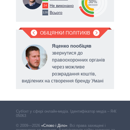
30
30%
Не виконано
24
виконано
19
Всього
126
ОБІЦЯНКИ ПОЛІТИКІВ
Яценко пообіцяв
одо
звернутися до
в
правоохоронних органів
ерна
через можливе
розкрадання коштів,
виділених на створення бренду Умані
Cуб'єкт у сфері онлайн-медіа. Ідентифікатор медіа – R40-
05063
© 2009—2026
«Слово і Діло»
.
Всі права захищені і
охороняються законом. Адміністрація сайту залишає за