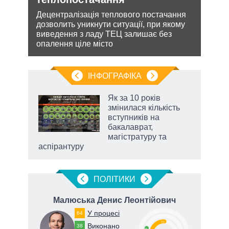
Децентралізація теплового постачання
Біло
 цей
дозволить уникнути ситуації, при якому
ядер
виведення з ладу ТЕЦ залишає без
виріш
опалення ціле місто
війну
ІНФОГРАФІКА
Як за 10 років
раїні
змінилася кількість
ої
вступників на
бакалаврат,
магістратуру та
аспірантуру
ПОЛIТИКИ
Малюська Денис Леонтійович
У процесі
64
51
Виконано
38