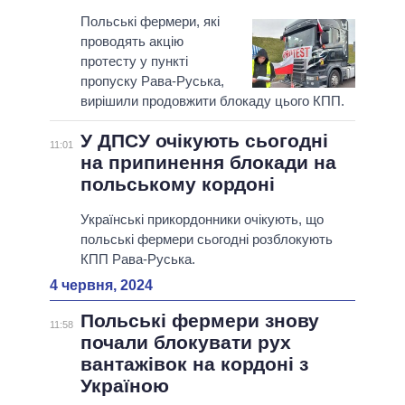
Польські фермери, які
проводять акцію
протесту у пункті
пропуску Рава-Руська,
вирішили продовжити блокаду цього КПП.
У ДПСУ очікують сьогодні
11:01
на припинення блокади на
польському кордоні
Українські прикордонники очікують, що
польські фермери сьогодні розблокують
КПП Рава-Руська.
4 червня, 2024
Польські фермери знову
11:58
почали блокувати рух
вантажівок на кордоні з
Україною