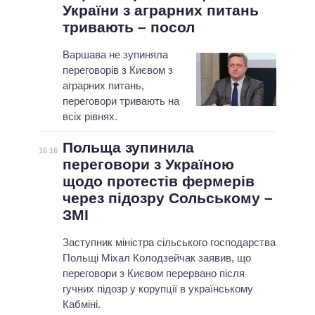
України з аграрних питань
тривають – посол
Варшава не зупиняла
переговорів з Києвом з
аграрних питань,
переговори тривають на
всіх рівнях.
Польща зупинила
16:16
переговори з Україною
щодо протестів фермерів
через підозру Сольському –
ЗМІ
Заступник міністра сільського господарства
Польщі Міхал Колодзейчак заявив, що
переговори з Києвом перервано після
гучних підозр у корупції в українському
Кабміні.