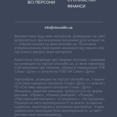
ВСІ ПЕРСОНИ
ФІНАНСИ
info@slovoidilo.ua
Використання будь-яких матеріалів, розміщених на сайті,
дозволяється при вказуванні посилання (для інтернет-видань
— гіперпосилання) на www.slovoidilo.ua. Посилання
(гіперпосилання) обов’язкове незалежно від повного або
часткового використання матеріалів.
Аналітична інформація про обіцянки політиків і чиновників,
що розміщені на порталі slovoidilo.ua, а також інформація про
стан виконання цих обіцянок, зібрана й опрацьована ТОВ «ІА
Слово і Діло» і є власністю ТОВ «ІА Слово і Діло».
Інфографіки, розміщені на порталі slovoidilo.ua, створені ГО
«Система народного контролю Слово і Діло» і є власністю
ГО «Система народного контролю Слово і Діло».
Матеріали, відмічені значками, публікуються на правах
реклами: «Промо», «Новини компаній», «Позиція»,
«Партнерський матеріал», «Спецпроєкт», «За підтримки».
Редакція не несе відповідальності за факти та оціночні
судження, оприлюднені у рекламних матеріалах. Згідно з
українським законодавством відповідальність за зміст
реклами несе рекламодавець.