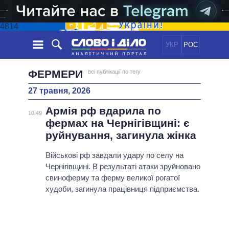
4814
УКР
РОС
НОВИНИ
ФЕРМЕРИ
всі публікації по тегу
27 травня, 2026
ОБIЦЯНКИ
СТРІЧКА
ПОЛІТИКА
Армія рф вдарила по
ПОДІЇ
ЕКОНОМІКА
10:49
ПОЛIТИКИ
фермах на Чернігівщині: є
СТАТТІ
СУСПІЛЬСТВО
руйнування, загинула жінка
ІНФОГРАФІКА
ДУМКИ
СВІТ
УСІ ПОЛІТИКИ
ОГЛЯДИ
Військові рф завдали удару по селу на
ПРЕЗИДЕНТ І ОФІС
ВІДЕО
Чернігівщині. В результаті атаки зруйновано
ДАЙДЖЕСТИ
ВЕРХОВНА РАДА
свиноферму та ферму великої рогатої
ПІДТРИМАТИ
КАБІНЕТ МІНІСТРІВ
худоби, загинула працівниця підприємства.
ГОЛОВИ ОБЛАДМІНІСТРАЦІЙ
ПОРІВНЯННЯ ПОЛІТИКІВ
МЕРИ МІСТ