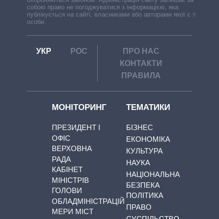
собою право не погоджуватися з інформацією, яка
публікується на сайті, власниками або авторами якої є треті
особи.
УКР
РОС
ПРО НАС
КОНТАКТИ
ПРАВИЛА
МОНІТОРИНГ
ТЕМАТИКИ
ПРЕЗИДЕНТ І
БІЗНЕС
ОФІС
ЕКОНОМІКА
ВЕРХОВНА
КУЛЬТУРА
РАДА
НАУКА
КАБІНЕТ
НАЦІОНАЛЬНА
МІНІСТРІВ
БЕЗПЕКА
ГОЛОВИ
ПОЛІТИКА
ОБЛАДМІНІСТРАЦІЙ
ПРАВО
МЕРИ МІСТ
СУСПІЛЬСТВО