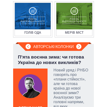
РІВЕНЬ
РІВЕНЬ
ВІДПОВІДАЛЬНОСТІ
ВІДПОВІДАЛЬНОСТІ
ГОЛІВ ОДА
МЕРІВ МІСТ
АВТОРСЬКІ КОЛОНКИ
П'ята воєнна зима: чи готова
Пол
Україна до нових викликів?
чи 
вла
Новий уряд і РНБО
говорять про
огли
«плани стійкості»,
 на
але чи готова
іри
країна до нової
воєнної зими?
Аналізуємо три
головні напрями,
від яких