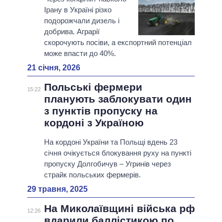
Ірану в Україні різко
подорожчали дизель і
добрива. Аграрії
скорочують посіви, а експортний потенціал
може впасти до 40%.
21 січня, 2026
Польські фермери
15:22
планують заблокувати один
з пунктів пропуску на
кордоні з Україною
На кордоні України та Польщі вдень 23
січня очікується блокування руху на пункті
пропуску Долгобичув – Угринів через
страйк польських фермерів.
29 травня, 2025
На Миколаївщині війська рф
12:26
вдарили баллістикою по