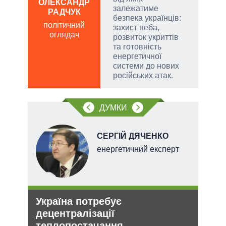
ОЛЕКСАНДР
залежатиме
РАДЧУК
Д
безпека українців:
ПО
політичний
захист неба,
оглядач
ві
розвиток укриттів
о
та готовність
енергетичної
системи до нових
російських атак.
ДУМКИ
СЕРГІЙ ДЯЧЕНКО
х
енергетичний експерт
Україна потребує
Зая
и рф
децентралізації
яде
теплопостачання
міг