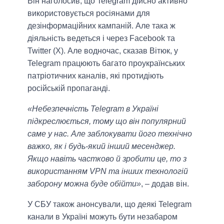
Він наголосив, що Telegram дійсно активно
використовується росіянами для
дезінформаційних кампаній. Але така ж
діяльність ведеться і через Facebook та
Twitter (Х). Але водночас, сказав Вітюк, у
Telegram працюють багато проукраїнських
патріотичних каналів, які протидіють
російській пропаганді.
«Небезпечність Telegram в Україні
підкреслюється, тому що він популярний
саме у нас. Але заблокувати його технічно
важко, як і будь-який інший месенджер.
Якщо навіть частково й зробити це, то з
використанням VPN та інших технологій
заборону можна буде обійти»
, – додав він.
У СБУ також анонсували, що деякі Telegram
канали в Україні можуть бути незабаром