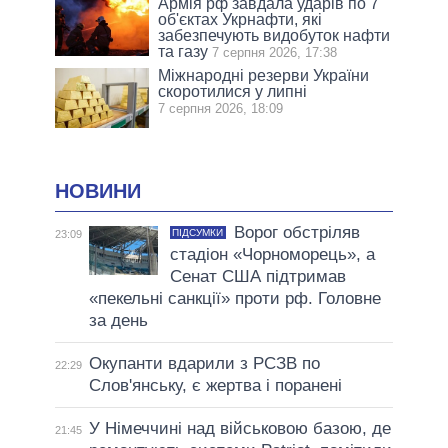
Армія рф завдала ударів по 7
об'єктах Укрнафти, які
забезпечують видобуток нафти
та газу
7 серпня 2026, 17:38
Міжнародні резерви України
скоротилися у липні
7 серпня 2026, 18:09
НОВИНИ
Ворог обстріляв
ПІДСУМКИ
23:09
стадіон «Чорноморець», а
Сенат США підтримав
«пекельні санкції» проти рф. Головне
за день
Окупанти вдарили з РСЗВ по
22:29
Слов'янську, є жертва і поранені
У Німеччині над військовою базою, де
21:45