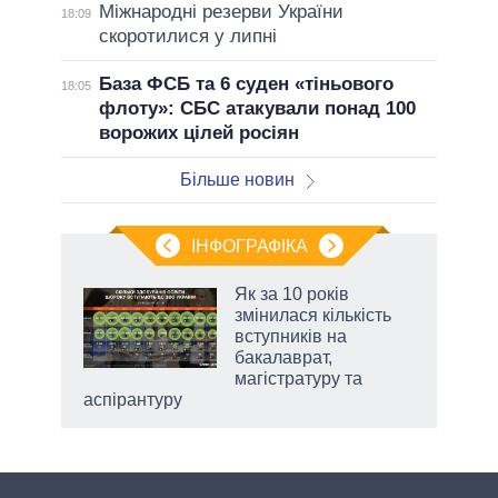
Міжнародні резерви України
18:09
скоротилися у липні
База ФСБ та 6 суден «тіньового
18:05
флоту»: СБС атакували понад 100
ворожих цілей росіян
Більше новин
ІНФОГРАФІКА
Як за 10 років
раїні
змінилася кількість
ої
вступників на
бакалаврат,
магістратуру та
аспірантуру