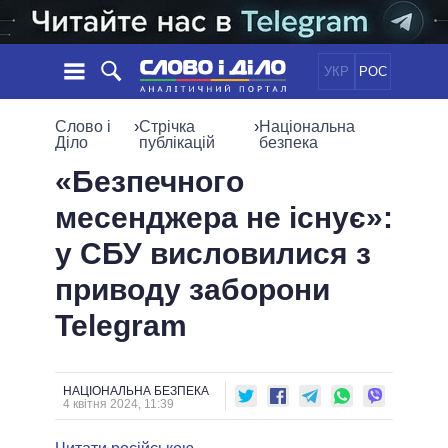
УКР
РОС
НОВИНИ
Слово і
›
Стрічка
›
Національна
Діло
публікацій
безпека
ОБIЦЯНКИ
СТРІЧКА
ПОЛІТИКА
«Безпечного
ПОДІЇ
ЕКОНОМІКА
месенджера не існує»:
ПОЛIТИКИ
СТАТТІ
СУСПІЛЬСТВО
у СБУ висловилися з
ІНФОГРАФІКА
ДУМКИ
СВІТ
УСІ ПОЛІТИКИ
приводу заборони
ОГЛЯДИ
ПРЕЗИДЕНТ І ОФІС
ВІДЕО
Telegram
ДАЙДЖЕСТИ
ВЕРХОВНА РАДА
ПІДТРИМАТИ
КАБІНЕТ МІНІСТРІВ
ГОЛОВИ ОБЛАДМІНІСТРАЦІЙ
ПОРІВНЯННЯ ПОЛІТИКІВ
НАЦІОНАЛЬНА БЕЗПЕКА
МЕРИ МІСТ
4 квітня 2024, 11:39
ВСІ ПЕРСОНИ