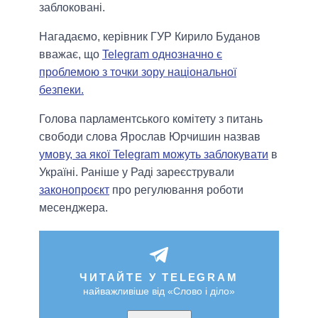
заблоковані.
Нагадаємо, керівник ГУР Кирило Буданов
вважає, що
Telegram однозначно є
проблемою з точки зору національної
безпеки.
Голова парламентського комітету з питань
свободи слова Ярослав Юрчишин назвав
умову, за якої Telegram можуть заблокувати
в
Україні. Раніше у Раді зареєстрували
законопроєкт
про регулювання роботи
месенджера.
ЧИТАЙТЕ У TELEGRAM
найважливіше від «Слово і діло»