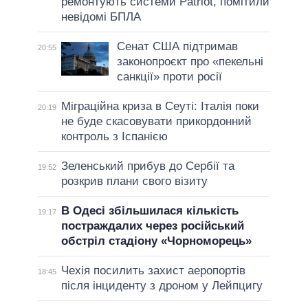
ремонтують системи Patriot, помітили
невідомі БПЛА
Сенат США підтримав
20:55
законопроєкт про «пекельні
санкції» проти росії
Міграційна криза в Сеуті: Італія поки
20:19
не буде скасовувати прикордонний
контроль з Іспанією
Зеленський прибув до Сербії та
19:52
розкрив плани свого візиту
В Одесі збільшилася кількість
19:17
постраждалих через російський
обстріл стадіону «Чорноморець»
Чехія посилить захист аеропортів
18:45
після інциденту з дроном у Лейпцигу