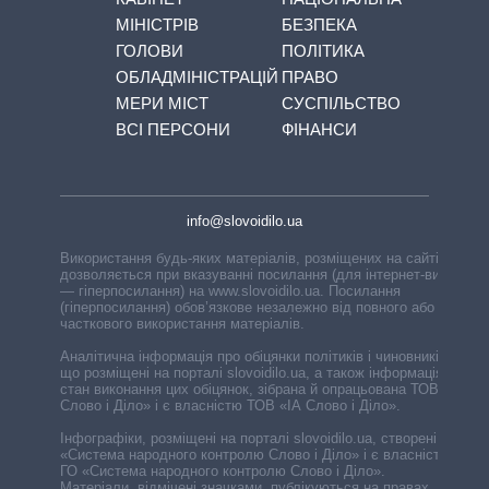
МІНІСТРІВ
БЕЗПЕКА
ГОЛОВИ
ПОЛІТИКА
ОБЛАДМІНІСТРАЦІЙ
ПРАВО
МЕРИ МІСТ
СУСПІЛЬСТВО
ВСІ ПЕРСОНИ
ФІНАНСИ
info@slovoidilo.ua
Використання будь-яких матеріалів, розміщених на сайті,
дозволяється при вказуванні посилання (для інтернет-видань
— гіперпосилання) на www.slovoidilo.ua. Посилання
(гіперпосилання) обов’язкове незалежно від повного або
часткового використання матеріалів.
Аналітична інформація про обіцянки політиків і чиновників,
що розміщені на порталі slovoidilo.ua, а також інформація про
стан виконання цих обіцянок, зібрана й опрацьована ТОВ «ІА
Слово і Діло» і є власністю ТОВ «ІА Слово і Діло».
Інфографіки, розміщені на порталі slovoidilo.ua, створені ГО
«Система народного контролю Слово і Діло» і є власністю
ГО «Система народного контролю Слово і Діло».
Матеріали, відмічені значками, публікуються на правах