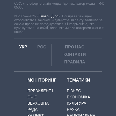
Cуб'єкт у сфері онлайн-медіа. Ідентифікатор медіа – R40-
05063
© 2009—2026
«Слово і Діло»
.
Всі права захищені і
охороняються законом. Адміністрація сайту залишає за
собою право не погоджуватися з інформацією, яка
публікується на сайті, власниками або авторами якої є треті
особи.
УКР
РОС
ПРО НАС
КОНТАКТИ
ПРАВИЛА
МОНІТОРИНГ
ТЕМАТИКИ
ПРЕЗИДЕНТ І
БІЗНЕС
ОФІС
ЕКОНОМІКА
ВЕРХОВНА
КУЛЬТУРА
РАДА
НАУКА
КАБІНЕТ
НАЦІОНАЛЬНА