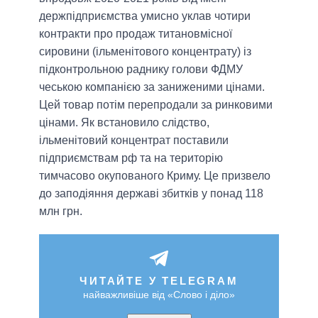
держпідприємства умисно уклав чотири
контракти про продаж титановмісної
сировини (ільменітового концентрату) із
підконтрольною раднику голови ФДМУ
чеською компанією за заниженими цінами.
Цей товар потім перепродали за ринковими
цінами. Як встановило слідство,
ільменітовий концентрат поставили
підприємствам рф та на територію
тимчасово окупованого Криму. Це призвело
до заподіяння державі збитків у понад 118
млн грн.
ЧИТАЙТЕ У TELEGRAM
найважливіше від «Слово і діло»