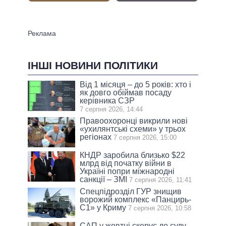
ІНШІ НОВИНИ ПОЛІТИКИ
Від 1 місяця – до 5 років: хто і
як довго обіймав посаду
керівника СЗР
7 серпня 2026, 14:44
Правоохоронці викрили нові
«ухилянтські схеми» у трьох
регіонах
7 серпня 2026, 15:00
КНДР заробила близько $22
млрд від початку війни в
Україні попри міжнародні
санкції – ЗМІ
7 серпня 2026, 11:41
Спецпідрозділ ГУР знищив
ворожий комплекс «Панцирь-
С1» у Криму
7 серпня 2026, 10:58
САП у жовтні скерує до суду