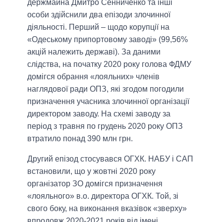
держмайна Дмитро Сенниченко та інші
особи здійснили два епізоди злочинної
діяльності. Перший – щодо корупції на
«Одеському припортовому заводі» (99,56%
акцій належить державі). За даними
слідства, на початку 2020 року голова ФДМУ
домігся обрання «лояльних» членів
наглядової ради ОПЗ, які згодом погодили
призначення учасника злочинної організації
директором заводу. На схемі заводу за
період з травня по грудень 2020 року ОПЗ
втратило понад 390 млн грн.
Другий епізод стосувався ОГХК. НАБУ і САП
встановили, що у жовтні 2020 року
організатор ЗО домігся призначення
«лояльного» в.о. директора ОГХК. Той, зі
свого боку, на виконання вказівок «зверху»
впродовж 2020-2021 років від імені