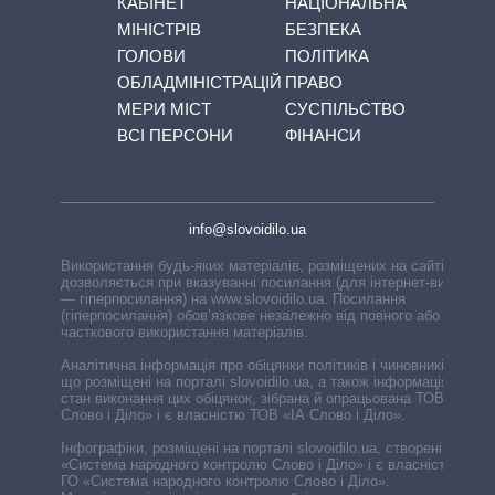
КАБІНЕТ
НАЦІОНАЛЬНА
МІНІСТРІВ
БЕЗПЕКА
ГОЛОВИ
ПОЛІТИКА
ОБЛАДМІНІСТРАЦІЙ
ПРАВО
МЕРИ МІСТ
СУСПІЛЬСТВО
ВСІ ПЕРСОНИ
ФІНАНСИ
info@slovoidilo.ua
Використання будь-яких матеріалів, розміщених на сайті,
дозволяється при вказуванні посилання (для інтернет-видань
— гіперпосилання) на www.slovoidilo.ua. Посилання
(гіперпосилання) обов’язкове незалежно від повного або
часткового використання матеріалів.
Аналітична інформація про обіцянки політиків і чиновників,
що розміщені на порталі slovoidilo.ua, а також інформація про
стан виконання цих обіцянок, зібрана й опрацьована ТОВ «ІА
Слово і Діло» і є власністю ТОВ «ІА Слово і Діло».
Інфографіки, розміщені на порталі slovoidilo.ua, створені ГО
«Система народного контролю Слово і Діло» і є власністю
ГО «Система народного контролю Слово і Діло».