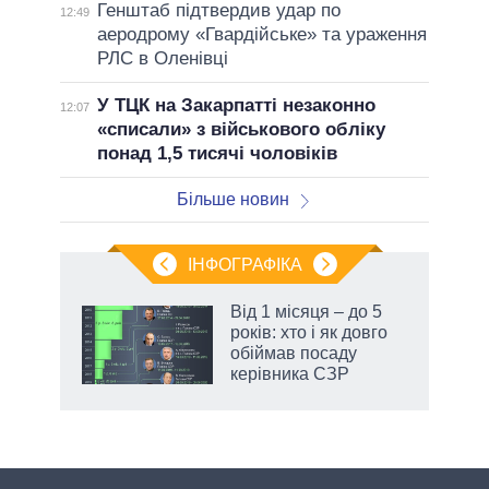
Генштаб підтвердив удар по
12:49
аеродрому «Гвардійське» та ураження
РЛС в Оленівці
У ТЦК на Закарпатті незаконно
12:07
«списали» з військового обліку
понад 1,5 тисячі чоловіків
Більше новин
ІНФОГРАФІКА
Від 1 місяця – до 5
ть
років: хто і як довго
обіймав посаду
керівника СЗР