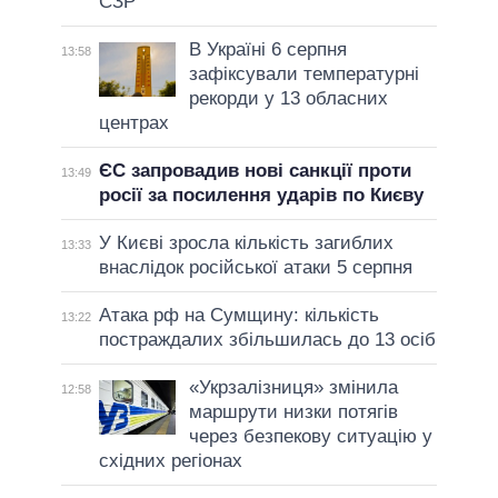
СЗР
В Україні 6 серпня
13:58
зафіксували температурні
рекорди у 13 обласних
центрах
ЄС запровадив нові санкції проти
13:49
росії за посилення ударів по Києву
У Києві зросла кількість загиблих
13:33
внаслідок російської атаки 5 серпня
Атака рф на Сумщину: кількість
13:22
постраждалих збільшилась до 13 осіб
«Укрзалізниця» змінила
12:58
маршрути низки потягів
через безпекову ситуацію у
східних регіонах