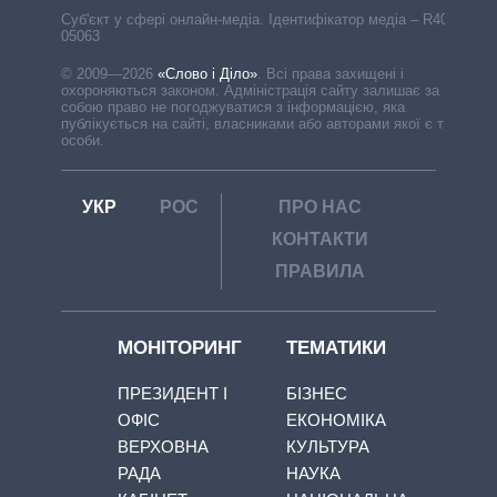
Cуб'єкт у сфері онлайн-медіа. Ідентифікатор медіа – R40-
05063
© 2009—2026
«Слово і Діло»
.
Всі права захищені і
охороняються законом. Адміністрація сайту залишає за
собою право не погоджуватися з інформацією, яка
публікується на сайті, власниками або авторами якої є треті
особи.
УКР
РОС
ПРО НАС
КОНТАКТИ
ПРАВИЛА
МОНІТОРИНГ
ТЕМАТИКИ
ПРЕЗИДЕНТ І
БІЗНЕС
ОФІС
ЕКОНОМІКА
ВЕРХОВНА
КУЛЬТУРА
РАДА
НАУКА