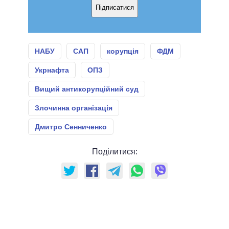
Підписатися
НАБУ
САП
корупція
ФДМ
Укрнафта
ОПЗ
Вищий антикорупційний суд
Злочинна організація
Дмитро Сенниченко
Поділитися: