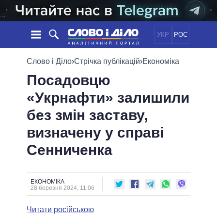
УКР
РОС
НОВИНИ
Слово і Діло
›
Стрічка публікацій
›
Економіка
Посадовцю
ОБIЦЯНКИ
СТРІЧКА
ПОЛІТИКА
«Укрнафти» залишили
ПОДІЇ
ЕКОНОМІКА
ПОЛIТИКИ
без змін заставу,
СТАТТІ
СУСПІЛЬСТВО
ІНФОГРАФІКА
ДУМКИ
СВІТ
УСІ ПОЛІТИКИ
визначену у справі
ОГЛЯДИ
ПРЕЗИДЕНТ І ОФІС
Сенниченка
ВІДЕО
ДАЙДЖЕСТИ
ВЕРХОВНА РАДА
ПІДТРИМАТИ
КАБІНЕТ МІНІСТРІВ
ГОЛОВИ ОБЛАДМІНІСТРАЦІЙ
ЕКОНОМІКА
ПОРІВНЯННЯ ПОЛІТИКІВ
28 березня 2024, 11:06
МЕРИ МІСТ
Читати російською
ВСІ ПЕРСОНИ