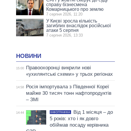
справу бізнесмена
Комарницького про землю
7 серпня 2026, 11:20
У Києві зросла кількість
загиблих внаслідок російської
атаки 5 серпня
7 серпня 2026, 13:33
НОВИНИ
Правоохоронці викрили нові
15:00
«ухилянтські схеми» у трьох регіонах
Росія імпортувала з Південної Кореї
14:58
майже 30 тисяч тонн нафтопродуктів
– ЗМІ
Від 1 місяця – до
ІНФОГРАФІКА
14:44
5 років: хто і як довго
обіймав посаду керівника