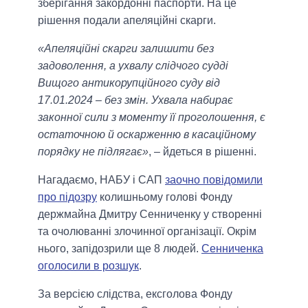
зберігання закордонні паспорти. На це
рішення подали апеляційні скарги.
«Апеляційні скарги залишити без
задоволення, а ухвалу слідчого судді
Вищого антикорупційного суду від
17.01.2024 – без змін. Ухвала набирає
законної сили з моменту її проголошення, є
остаточною й оскарженню в касаційному
порядку не підлягає»
, – йдеться в рішенні.
Нагадаємо, НАБУ і САП
заочно повідомили
про підозру
колишньому голові Фонду
держмайна Дмитру Сенниченку у створенні
та очолюванні злочинної організації. Окрім
нього, запідозрили ще 8 людей.
Сенниченка
оголосили в розшук
.
За версією слідства, ексголова Фонду