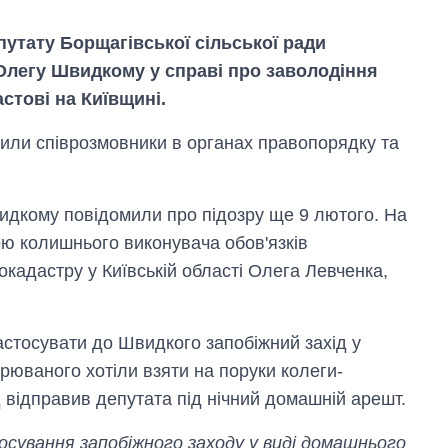
утату Борщагівської сільської ради
 Олегу Швидкому у справі про заволодіння
астові на Київщині.
мили співрозмовники в органах правопорядку та
идкому повідомили про підозру ще 9 лютого. На
ю колишнього виконувача обов'язків
кадастру у Київській області Олега Левченка,
Скільки картоплі
вирощували в
стосувати до Швидкого запобіжний захід у
Україні до і під час
рюваного хотіли взяти на поруки колеги-
великої війни
д відправив депутата під нічний домашній арешт.
ування запобіжного заходу у виді домашнього