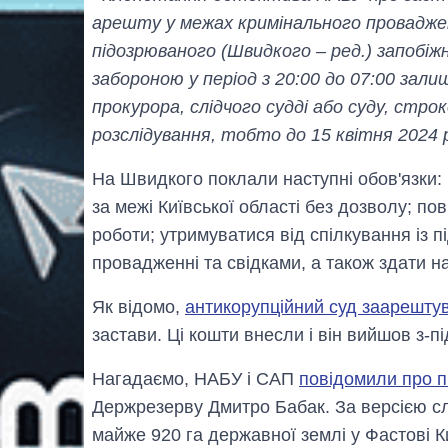
арешту у межах кримінального провадже
підозрюваного (Швидкого – ред.) запобіж
забороною у період з 20:00 до 07:00 за
прокурора, слідчого судді або суду, стро
розслідування, тобто до 15 квітня 2024 
На Швидкого поклали наступні обов'язки:
за межі Київської області без дозволу; по
роботи; утримуватися від спілкування із
провадженні та свідками, а також здати н
Як відомо,
антикорупційний суд заарешту
застави. Ці кошти внесли і він вийшов з-пі
Нагадаємо, НАБУ і САП
повідомили про п
Держрезерву Дмитро Бабак. За версією слі
майже 920 га державної землі у Фастові К