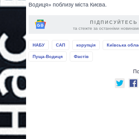
Водиця» поблизу міста Києва.
ПІДПИСУЙТЕСЬ
та стежте за останніми новинами
НАБУ
САП
корупція
Київська обла
Пуща-Водиця
Фастів
По