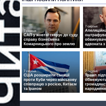
7 серпня
Апеляційн
7 серпня
САП у жовтні скерує до суду
оштрафув
справу бізнесмена
обвинувач
Комарницького про землю
адвоката з
7 серпня
7 серпня
США розширили санкції
Трамп підп
проти Куби через військову
обмежують
співпрацю з росією, Китаєм
громадянс
та Іраном
народженн