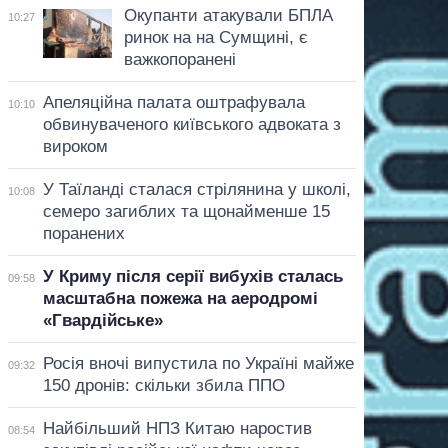
Окупанти атакували БПЛА
10:27
ринок на на Сумщині, є
важкопоранені
Апеляційна палата оштрафувала
10:10
обвинуваченого київського адвоката з
вироком
У Таїланді сталася стрілянина у школі,
10:08
семеро загиблих та щонайменше 15
поранених
У Криму після серії вибухів сталась
09:58
масштабна пожежа на аеродромі
«Гвардійське»
Росія вночі випустила по Україні майже
09:32
150 дронів: скільки збила ППО
Найбільший НПЗ Китаю наростив
08:54