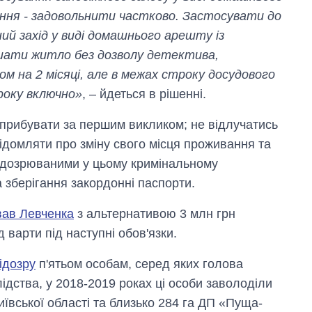
ння - задовольнити частково. Застосувати до
ний захід у виді домашнього арешту із
лишати житло без дозволу детектива,
ком на 2 місяці, але в межах строку досудового
року включно»
, – йдеться в рішенні.
 прибувати за першим викликом; не відлучатись
відомляти про зміну свого місця проживання та
 підозрюваними у цьому кримінальному
а зберігання закордонні паспорти.
вав Левченка
з альтернативою 3 млн грн
д варти під наступні обов'язки.
ідозру
п'ятьом особам, серед яких голова
дства, у 2018-2019 роках ці особи заволоділи
иївської області та близько 284 га ДП «Пуща-