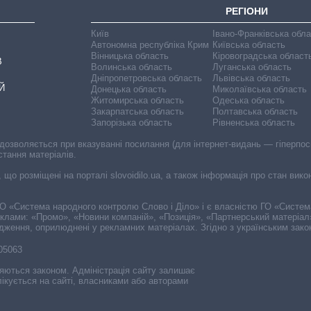
РЕГІОНИ
Київ
Івано-Франківська обл
Автономна республіка Крим
Київська область
Вінницька область
Кіровоградська област
В
Волинська область
Луганська область
Дніпропетровська область
Львівська область
Й
Донецька область
Миколаївська область
Житомирська область
Одеська область
Закарпатська область
Полтавська область
Запорізька область
Рівненська область
 дозволяється при вказуванні посилання (для інтернет-видань — гіперпоси
стання матеріалів.
, що розміщені на порталі slovoidilo.ua, а також інформація про стан вик
і ГО «Система народного контролю Слово і Діло» і є власністю ГО «Систе
еклами: «Промо», «Новини компаній», «Позиція», «Партнерський матеріал
судження, оприлюднені у рекламних матеріалах. Згідно з українським зак
-05063
няються законом. Адміністрація сайту залишає
ікується на сайті, власниками або авторами