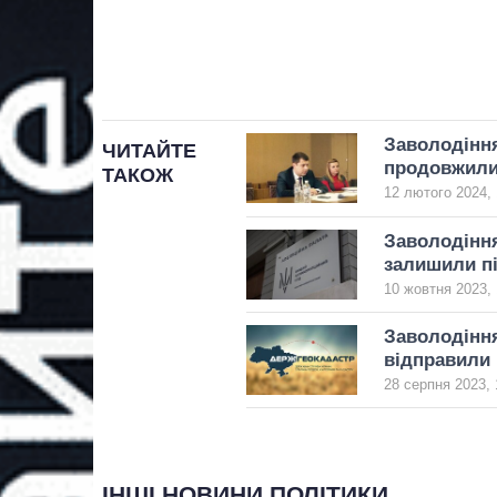
Заволодіння
ЧИТАЙТЕ
продовжили
ТАКОЖ
12 лютого 2024, 
Заволодіння
залишили п
10 жовтня 2023, 
Заволодіння
відправили 
28 серпня 2023, 
ІНШІ НОВИНИ ПОЛІТИКИ