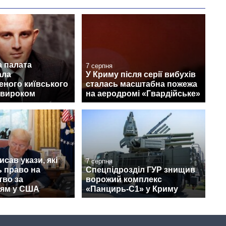
а палата
7 серпня
ала
У Криму після серії вибухів
еного київського
сталась масштабна пожежа
 вироком
на аеродромі «Гвардійське»
исав укази, які
7 серпня
 право на
Спецпідрозділ ГУР знищив
тво за
ворожий комплекс
ям у США
«Панцирь-С1» у Криму