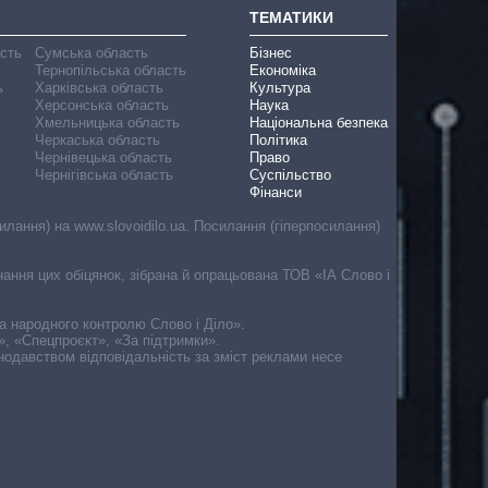
ТЕМАТИКИ
асть
Сумська область
Бізнес
Тернопільська область
Економіка
ь
Харківська область
Культура
Херсонська область
Наука
Хмельницька область
Національна безпека
Черкаська область
Політика
Чернівецька область
Право
Чернігівська область
Суспільство
Фінанси
лання) на www.slovoidilo.ua. Посилання (гіперпосилання)
онання цих обіцянок, зібрана й опрацьована ТОВ «ІА Слово і
ма народного контролю Слово і Діло».
», «Спецпроєкт», «За підтримки».
онодавством відповідальність за зміст реклами несе