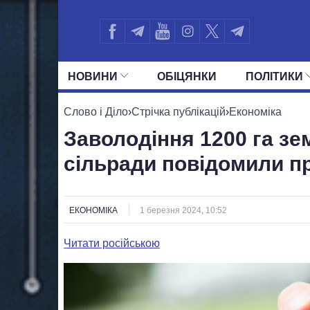
НОВИНИ
ОБIЦЯНКИ
ПОЛIТИКИ
УСІ ПОЛІТИКИ
ПРЕЗИДЕНТ І ОФ
Слово і Діло
›
Стрічка публікацій
›
Економіка
Заволодіння 1200 га зе
сільради повідомили пр
ЕКОНОМІКА
1 березня 2024, 10:52
Читати російською