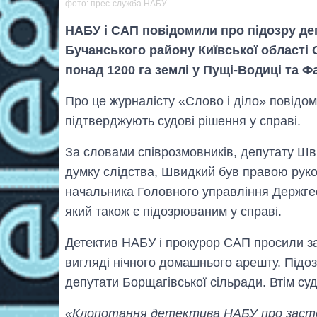
фото: прес-служба НАБУ
НАБУ і САП повідомили про підозру деп
Бучанського району Київської області
понад 1200 га землі у Пущі-Водиці та Ф
Про це журналісту «Слово і діло» повідо
підтверджують судові рішення у справі.
За словами співрозмовників, депутату Шв
думку слідства, Швидкий був правою руко
начальника Головного управління Держгео
який також є підозрюваним у справі.
Детектив НАБУ і прокурор САП просили за
вигляді нічного домашнього арешту. Підоз
депутати Борщагівської сільради. Втім су
«Клопотання детектива НАБУ про застос