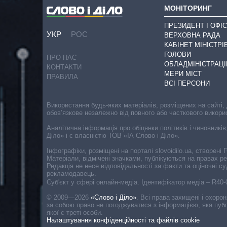
МОНІТОРИНГ
ПРЕЗИДЕНТ І ОФІС
УКР
РОС
ВЕРХОВНА РАДА
КАБІНЕТ МІНІСТРІ
ГОЛОВИ
ПРО НАС
ОБЛАДМІНІСТРАЦІ
КОНТАКТИ
МЕРИ МІСТ
ПРАВИЛА
ВСІ ПЕРСОНИ
Використання будь-яких матеріалів, розміщених на сайті,
обов’язкове незалежно від повного або часткового викори
Аналітична інформація про обіцянки політиків і чиновників
Діло» і є власністю ТОВ «ІА Слово і Діло».
Інфографіки, розміщені на порталі slovoidilo.ua, створен
Матеріали, відмічені значками, публікуються на правах р
Редакція не несе відповідальності за факти та оціночні 
рекламодавець.
Cуб'єкт у сфері онлайн-медіа. Ідентифікатор медіа – R40
© 2009—2026
«Слово і Діло»
.
Всі права захищені і охоро
за собою право не погоджуватися з інформацією, яка публ
якої є треті особи.
Налаштування конфіденційності та файлів cookie