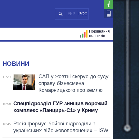
УКР
РОС
Порівняння
політиків
ЦІЙ
МЕРИ МІСТ
ВСІ ПЕРСОНИ
НОВИНИ
САП у жовтні скерує до суду
11:20
справу бізнесмена
Комарницького про землю
Спецпідрозділ ГУР знищив ворожий
10:58
комплекс «Панцирь-С1» у Криму
Росія формує бойові підрозділи з
10:45
українських військовополонених – ISW