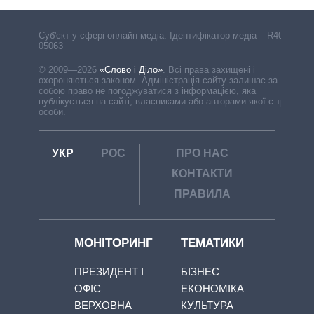
Cуб'єкт у сфері онлайн-медіа. Ідентифікатор медіа – R40-
05063
© 2009—2026
«Слово і Діло»
.
Всі права захищені і
охороняються законом. Адміністрація сайту залишає за
собою право не погоджуватися з інформацією, яка
публікується на сайті, власниками або авторами якої є треті
особи.
УКР
РОС
ПРО НАС
КОНТАКТИ
ПРАВИЛА
МОНІТОРИНГ
ТЕМАТИКИ
ПРЕЗИДЕНТ І
БІЗНЕС
ОФІС
ЕКОНОМІКА
ВЕРХОВНА
КУЛЬТУРА