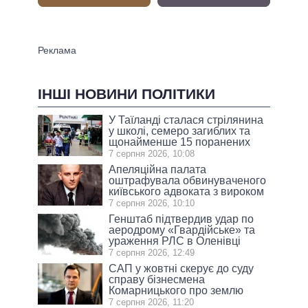
ІНШІ НОВИНИ ПОЛІТИКИ
У Таїланді сталася стрілянина
у школі, семеро загиблих та
щонайменше 15 поранених
7 серпня 2026, 10:08
Апеляційна палата
оштрафувала обвинуваченого
київського адвоката з вироком
7 серпня 2026, 10:10
Генштаб підтвердив удар по
аеродрому «Гвардійське» та
ураження РЛС в Оленівці
7 серпня 2026, 12:49
САП у жовтні скерує до суду
справу бізнесмена
Комарницького про землю
7 серпня 2026, 11:20