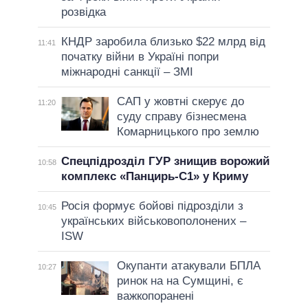
розвідка
КНДР заробила близько $22 млрд від
11:41
початку війни в Україні попри
міжнародні санкції – ЗМІ
САП у жовтні скерує до
11:20
суду справу бізнесмена
Комарницького про землю
Спецпідрозділ ГУР знищив ворожий
10:58
комплекс «Панцирь-С1» у Криму
Росія формує бойові підрозділи з
10:45
українських військовополонених –
ISW
Окупанти атакували БПЛА
10:27
ринок на на Сумщині, є
важкопоранені