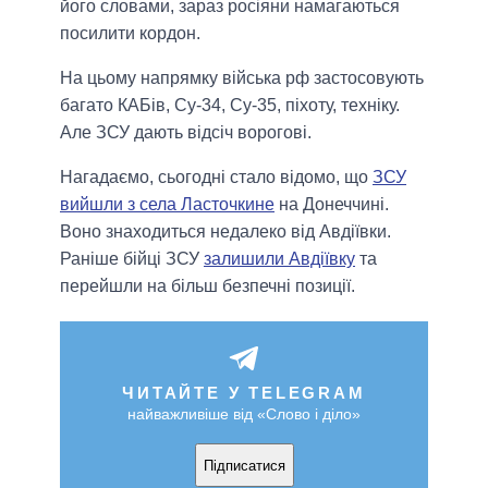
його словами, зараз росіяни намагаються
посилити кордон.
На цьому напрямку війська рф застосовують
багато КАБів, Су-34, Су-35, піхоту, техніку.
Але ЗСУ дають відсіч ворогові.
Нагадаємо, сьогодні стало відомо, що
ЗСУ
вийшли з села Ласточкине
на Донеччині.
Воно знаходиться недалеко від Авдіївки.
Раніше бійці ЗСУ
залишили Авдіївку
та
перейшли на більш безпечні позиції.
ЧИТАЙТЕ У TELEGRAM
найважливіше від «Слово і діло»
Підписатися