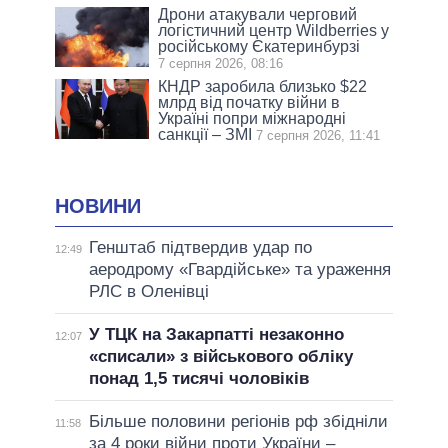
Дрони атакували черговий
логістичний центр Wildberries у
російському Єкатеринбурзі
7 серпня 2026, 08:16
КНДР заробила близько $22
млрд від початку війни в
Україні попри міжнародні
санкції – ЗМІ
7 серпня 2026, 11:41
НОВИНИ
Генштаб підтвердив удар по
12:49
аеродрому «Гвардійське» та ураження
РЛС в Оленівці
У ТЦК на Закарпатті незаконно
12:07
«списали» з військового обліку
понад 1,5 тисячі чоловіків
Більше половини регіонів рф збідніли
11:58
за 4 роки війни проти України –