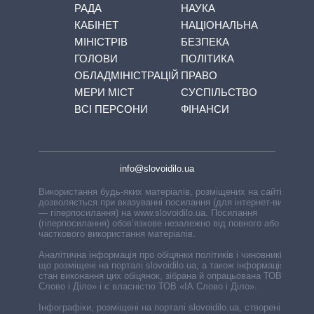
РАДА
НАУКА
КАБІНЕТ
НАЦІОНАЛЬНА
МІНІСТРІВ
БЕЗПЕКА
ГОЛОВИ
ПОЛІТИКА
ОБЛАДМІНІСТРАЦІЙ
ПРАВО
МЕРИ МІСТ
СУСПІЛЬСТВО
ВСІ ПЕРСОНИ
ФІНАНСИ
info@slovoidilo.ua
Використання будь-яких матеріалів, розміщених на сайті,
дозволяється при вказуванні посилання (для інтернет-видань
— гіперпосилання) на www.slovoidilo.ua. Посилання
(гіперпосилання) обов’язкове незалежно від повного або
часткового використання матеріалів.
Аналітична інформація про обіцянки політиків і чиновників,
що розміщені на порталі slovoidilo.ua, а також інформація про
стан виконання цих обіцянок, зібрана й опрацьована ТОВ «ІА
Слово і Діло» і є власністю ТОВ «ІА Слово і Діло».
Інфографіки, розміщені на порталі slovoidilo.ua, створені ГО