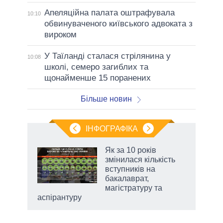
Апеляційна палата оштрафувала
10:10
обвинуваченого київського адвоката з
вироком
У Таїланді сталася стрілянина у
10:08
школі, семеро загиблих та
щонайменше 15 поранених
Більше новин
ІНФОГРАФІКА
жет
Як за 10 років
змінилася кількість
ків
вступників на
бакалаврат,
магістратуру та
аспірантуру