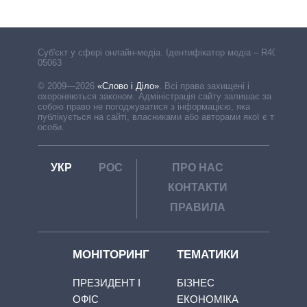
Cуб'єкт у сфері онлайн-медіа. Ідентифікатор медіа – R40-
05063
© 2009—2026
«Слово і Діло»
.
Всі права захищені і
охороняються законом. Адміністрація сайту залишає за
собою право не погоджуватися з інформацією, яка
публікується на сайті, власниками або авторами якої є треті
особи.
УКР
РОС
ПРО НАС
КОНТАКТИ
ПРАВИЛА
МОНІТОРИНГ
ТЕМАТИКИ
ПРЕЗИДЕНТ І
БІЗНЕС
ОФІС
ЕКОНОМІКА