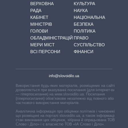
ВЕРХОВНА
КУЛЬТУРА
РАДА
НАУКА
КАБІНЕТ
НАЦІОНАЛЬНА
МІНІСТРІВ
БЕЗПЕКА
ГОЛОВИ
ПОЛІТИКА
ОБЛАДМІНІСТРАЦІЙ
ПРАВО
МЕРИ МІСТ
СУСПІЛЬСТВО
ВСІ ПЕРСОНИ
ФІНАНСИ
info@slovoidilo.ua
Використання будь-яких матеріалів, розміщених на сайті,
дозволяється при вказуванні посилання (для інтернет-видань
— гіперпосилання) на www.slovoidilo.ua. Посилання
(гіперпосилання) обов’язкове незалежно від повного або
часткового використання матеріалів.
Аналітична інформація про обіцянки політиків і чиновників,
що розміщені на порталі slovoidilo.ua, а також інформація про
стан виконання цих обіцянок, зібрана й опрацьована ТОВ «ІА
Слово і Діло» і є власністю ТОВ «ІА Слово і Діло».