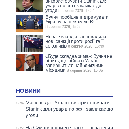
використовувати Starlink для
ударів по рф і закликає до
угоди
8 серпня 2026, 17:34
Вучич пообіцяв підтримувати
Україну на шляху до ЄС
8 серпня 2026, 15:35
Нова Зеландія запровадила
нові санкції проти росії та її
союзників
8 серпня 2026, 13:49
«Буде складна зима»: Вучич не
вірить, що війна в Україні
завершиться найближчими
місяцями
8 серпня 2026, 16:05
НОВИНИ
Маск не дає Україні використовувати
17:34
Starlink для ударів по рф і закликає до
угоди
На Сумщині помер чоловік, поранений
17:27