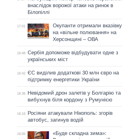
внаслідок ворожої атаки на ринок в
Білопіллі
Окупанти отримали вказівку
17:01
на «вільне полювання» на
Херсонщині – ОВА
Сербія допоможе відбудувати одне з
16:48
українських міст
ЄС виділив додаткові 30 млн євро на
16:42
підтримку енергетики України
Невідомий дрон залетів у Болгарію та
16:36
вибухнув біля кордону з Румунією
Росіяни атакували Нікополь: згорів
16:16
автобус, загинув водій
«Буде складна зима»:
16:05