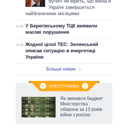
Вучич не вірить, що війна в
Україні завершиться
найближчими місяцями
У Берегівському ТЦК виявили
15:48
масові порушення
Жодної цілої ТЕС: Зеленський
15:38
описав ситуацію в енергетиці
України
Більше новин
ІНФОГРАФІКА
 як
Як змінився бюджет
и за
Міністерства
оборони за 13 років
2027-
війни з росією