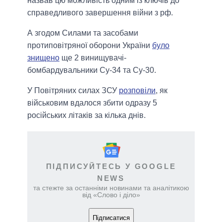
назвав цю можливість одним із ключів до
справедливого завершення війни з рф.
А згодом Силами та засобами
протиповітряної оборони України
було
знищено
ще 2 винищувачі-
бомбардувальники Су-34 та Су-30.
У Повітряних силах ЗСУ
розповіли
, як
військовим вдалося збити одразу 5
російських літаків за кілька днів.
ПІДПИСУЙТЕСЬ У GOOGLE
NEWS
та стежте за останніми новинами та аналітикою
від «Слово і діло»
Підписатися