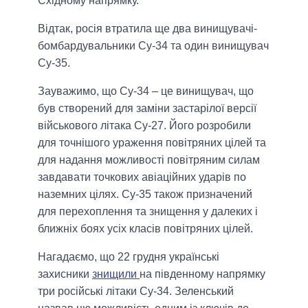
Східному напрямку.
Відтак, росія втратила ще два винищувачі-
бомбардувальники Су-34 та один винищувач
Су-35.
Зауважимо, що Су-34 – це винищувач, що
був створений для заміни застарілої версії
військового літака Су-27. Його розробили
для точнішого ураження повітряних цілей та
для надання можливості повітряним силам
завдавати точкових авіаційних ударів по
наземних цілях. Су-35 також призначений
для перехоплення та знищення у далеких і
ближніх боях усіх класів повітряних цілей.
Нагадаємо, що 22 грудня українські
захисники
знищили
на південному напрямку
три російські літаки Су-34. Зеленський