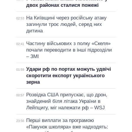
двох районах сталися пожежі
На Київщині через російську атаку
02:53
загинули троє людей, серед них
дитина
Частину військових з полку «Скеля»
02:41
почали переводити в інші підрозділи
– ЗМІ
Удари рф по портах можуть удвічі
01:59
скоротити експорт українського
зерна
Розвідка США припускає, що дрон,
00:57
знайдений біля літака України в
Лейпцигу, міг належати рф – WSJ
Перші виплати за програмою
23:56
«Пакунок школяра» вже надходять: