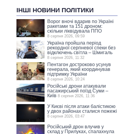
ІНШІ НОВИНИ ПОЛІТИКИ
Ворог вночі вдарив по Україні
ракетами та 151 дроном:
скільки ліквідувала ППО
8 серпня 2026, 09:59
Україна пройшла період
рекордної серпневої спеки без
відключень світла – Шмигаль
8 серпня 2026, 11:32
Пентагон достроково усунув
генерала, який координував
підтримку України
8 серпня 2026, 10:24
Російські дрони атакували
пасажирський поїзд Суми –
Київ
8 серпня 2026, 11:36
У Києві після атаки балістикою
у двох районах сталися пожежі
8 серпня 2026, 03:47
Російський дрон влучив у
склад у Прилуках, спалахнула