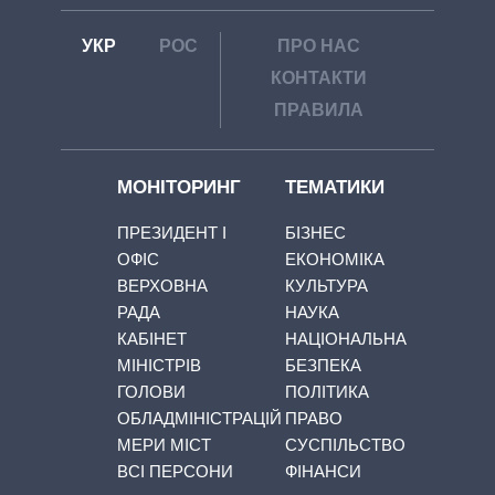
УКР
РОС
ПРО НАС
КОНТАКТИ
ПРАВИЛА
МОНІТОРИНГ
ТЕМАТИКИ
ПРЕЗИДЕНТ І
БІЗНЕС
ОФІС
ЕКОНОМІКА
ВЕРХОВНА
КУЛЬТУРА
РАДА
НАУКА
КАБІНЕТ
НАЦІОНАЛЬНА
МІНІСТРІВ
БЕЗПЕКА
ГОЛОВИ
ПОЛІТИКА
ОБЛАДМІНІСТРАЦІЙ
ПРАВО
МЕРИ МІСТ
СУСПІЛЬСТВО
ВСІ ПЕРСОНИ
ФІНАНСИ