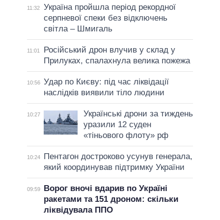
Україна пройшла період рекордної
11:32
серпневої спеки без відключень
світла – Шмигаль
Російський дрон влучив у склад у
11:01
Прилуках, спалахнула велика пожежа
Удар по Києву: під час ліквідації
10:56
наслідків виявили тіло людини
Українські дрони за тиждень
10:27
уразили 12 суден
«тіньового флоту» рф
Пентагон достроково усунув генерала,
10:24
який координував підтримку України
Ворог вночі вдарив по Україні
09:59
ракетами та 151 дроном: скільки
ліквідувала ППО