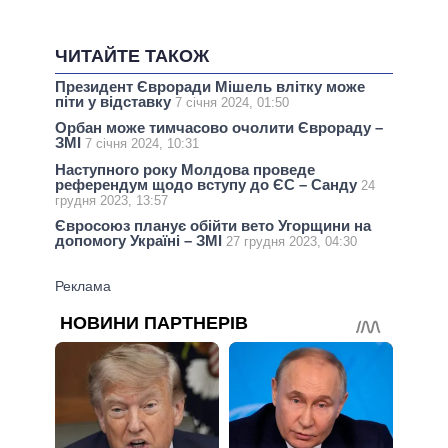
ЧИТАЙТЕ ТАКОЖ
Президент Євроради Мішель влітку може
піти у відставку
7 січня 2024, 01:50
Орбан може тимчасово очолити Єврораду –
ЗМІ
7 січня 2024, 10:31
Наступного року Молдова проведе
референдум щодо вступу до ЄС – Санду
24
грудня 2023, 13:57
Євросоюз планує обійти вето Угорщини на
допомогу Україні – ЗМІ
27 грудня 2023, 04:30