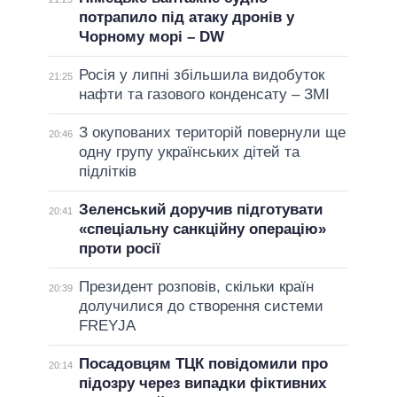
потрапило під атаку дронів у
Чорному морі – DW
Росія у липні збільшила видобуток
21:25
нафти та газового конденсату – ЗМІ
З окупованих територій повернули ще
20:46
одну групу українських дітей та
підлітків
Зеленський доручив підготувати
20:41
«спеціальну санкційну операцію»
проти росії
Президент розповів, скільки країн
20:39
долучилися до створення системи
FREYJA
Посадовцям ТЦК повідомили про
20:14
підозру через випадки фіктивних