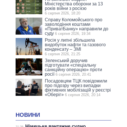
Міністерства оборони за 13
років війни з росією
6 серпня 2026, 18:20
Справу Коломойського про
заволодіння коштами
«ПриватБанку» направили до
суду
6 серпня 2026, 19:34
Росія у липні збільшила
видобуток нафти та газового
конденсату – ЗМІ
6 серпня 2026, 21:25
Зеленський доручив
підготувати «спеціальну
санкційну операцію» проти
росії
6 серпня 2026, 20:41
Посадовцям ТЦК повідомили
про підозру через випадки
фіктивних мобілізацій у реєстрі
«Оберіг»
6 серпня 2026, 20:14
НОВИНИ
Німецьке вантажне судно
21:29