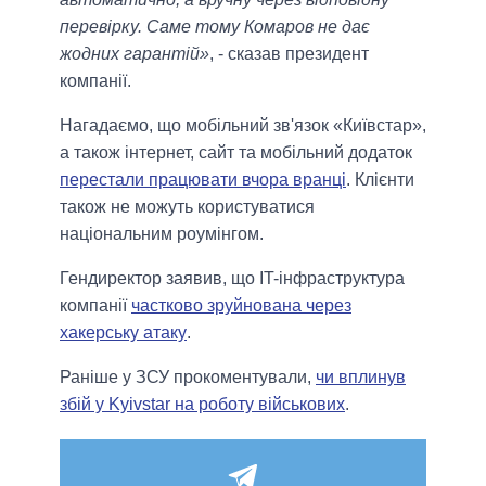
перевірку. Саме тому Комаров не дає
жодних гарантій»
, - сказав президент
компанії.
Нагадаємо, що мобільний зв'язок «Київстар»,
а також інтернет, сайт та мобільний додаток
перестали працювати вчора вранці
. Клієнти
також не можуть користуватися
національним роумінгом.
Гендиректор заявив, що IT-інфраструктура
компанії
частково зруйнована через
хакерську атаку
.
Раніше у ЗСУ прокоментували,
чи вплинув
збій у Kyivstar на роботу військових
.