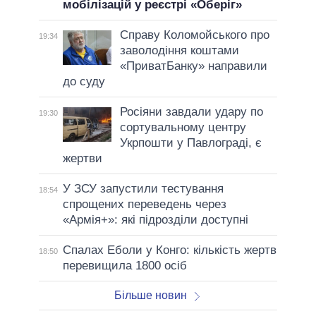
мобілізацій у реєстрі «Оберіг»
Справу Коломойського про
19:34
заволодіння коштами
«ПриватБанку» направили
до суду
Росіяни завдали удару по
19:30
сортувальному центру
Укрпошти у Павлограді, є
жертви
У ЗСУ запустили тестування
18:54
спрощених переведень через
«Армія+»: які підрозділи доступні
Спалах Еболи у Конго: кількість жертв
18:50
перевищила 1800 осіб
Більше новин