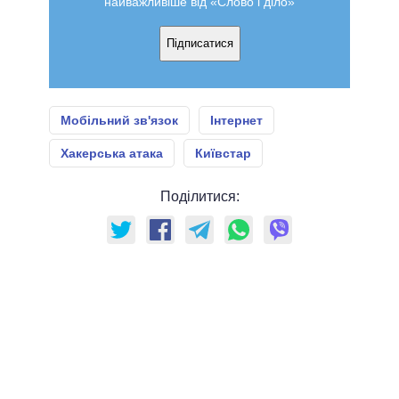
найважливіше від «Слово і діло»
Підписатися
Мобільний зв'язок
Інтернет
Хакерська атака
Київстар
Поділитися: