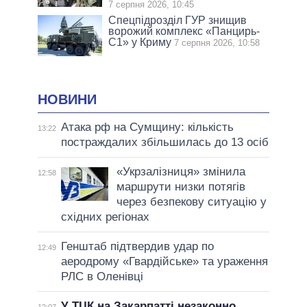
7 серпня 2026, 10:45
Спецпідрозділ ГУР знищив
ворожий комплекс «Панцирь-
С1» у Криму
7 серпня 2026, 10:58
НОВИНИ
Атака рф на Сумщину: кількість
13:22
постраждалих збільшилась до 13 осіб
«Укрзалізниця» змінила
12:58
маршрути низки потягів
через безпекову ситуацію у
східних регіонах
Генштаб підтвердив удар по
12:49
аеродрому «Гвардійське» та ураження
РЛС в Оленівці
У ТЦК на Закарпатті незаконно