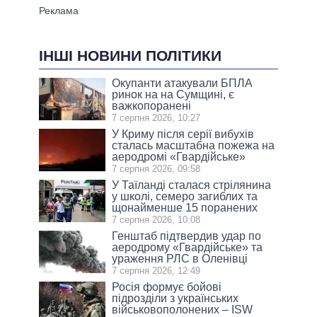
ІНШІ НОВИНИ ПОЛІТИКИ
Окупанти атакували БПЛА
ринок на на Сумщині, є
важкопоранені
7 серпня 2026, 10:27
У Криму після серії вибухів
сталась масштабна пожежа на
аеродромі «Гвардійське»
7 серпня 2026, 09:58
У Таїланді сталася стрілянина
у школі, семеро загиблих та
щонайменше 15 поранених
7 серпня 2026, 10:08
Генштаб підтвердив удар по
аеродрому «Гвардійське» та
ураження РЛС в Оленівці
7 серпня 2026, 12:49
Росія формує бойові
підрозділи з українських
військовополонених – ISW