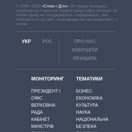
© 2009—2026
«Слово і Діло»
.
Всі права захищені і
охороняються законом. Адміністрація сайту залишає за
собою право не погоджуватися з інформацією, яка
публікується на сайті, власниками або авторами якої є треті
особи.
УКР
РОС
ПРО НАС
КОНТАКТИ
ПРАВИЛА
МОНІТОРИНГ
ТЕМАТИКИ
ПРЕЗИДЕНТ І
БІЗНЕС
ОФІС
ЕКОНОМІКА
ВЕРХОВНА
КУЛЬТУРА
РАДА
НАУКА
КАБІНЕТ
НАЦІОНАЛЬНА
МІНІСТРІВ
БЕЗПЕКА