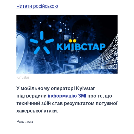
Читати російською
Kyivstar
У мобільному операторі Kyivstar
підтвердили
інформацію ЗМІ
про те, що
технічний збій став результатом потужної
хакерської атаки.