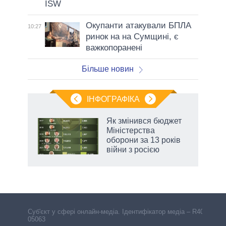
ISW
Окупанти атакували БПЛА
10:27
ринок на на Сумщині, є
важкопоранені
Більше новин
ІНФОГРАФІКА
и на
Як змінився бюджет
Міністерства
а
оборони за 13 років
війни з росією
Cуб'єкт у сфері онлайн-медіа. Ідентифікатор медіа – R40-
05063