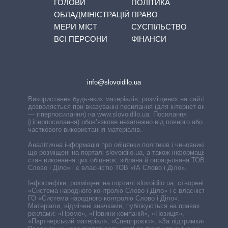
ГОЛОВИ
ПОЛІТИКА
ОБЛАДМІНІСТРАЦІЙ
ПРАВО
МЕРИ МІСТ
СУСПІЛЬСТВО
ВСІ ПЕРСОНИ
ФІНАНСИ
info@slovoidilo.ua
Використання будь-яких матеріалів, розміщених на сайті,
дозволяється при вказуванні посилання (для інтернет-видань
— гіперпосилання) на www.slovoidilo.ua. Посилання
(гіперпосилання) обов’язкове незалежно від повного або
часткового використання матеріалів.
Аналітична інформація про обіцянки політиків і чиновників,
що розміщені на порталі slovoidilo.ua, а також інформація про
стан виконання цих обіцянок, зібрана й опрацьована ТОВ «ІА
Слово і Діло» і є власністю ТОВ «ІА Слово і Діло».
Інфографіки, розміщені на порталі slovoidilo.ua, створені ГО
«Система народного контролю Слово і Діло» і є власністю
ГО «Система народного контролю Слово і Діло».
Матеріали, відмічені значками, публікуються на правах
реклами: «Промо», «Новини компаній», «Позиція»,
«Партнерський матеріал», «Спецпроєкт», «За підтримки».