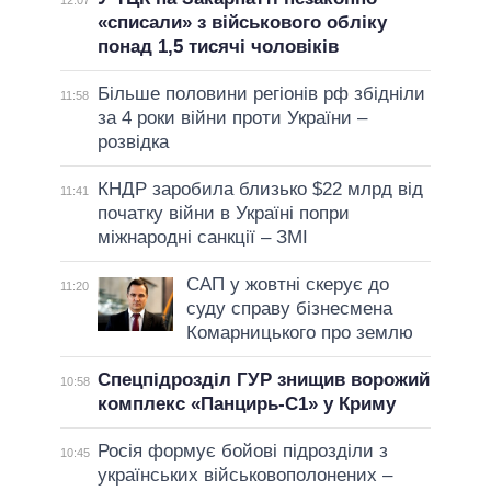
12:07
«списали» з військового обліку
понад 1,5 тисячі чоловіків
Більше половини регіонів рф збідніли
11:58
за 4 роки війни проти України –
розвідка
КНДР заробила близько $22 млрд від
11:41
початку війни в Україні попри
міжнародні санкції – ЗМІ
САП у жовтні скерує до
11:20
суду справу бізнесмена
Комарницького про землю
Спецпідрозділ ГУР знищив ворожий
10:58
комплекс «Панцирь-С1» у Криму
Росія формує бойові підрозділи з
10:45
українських військовополонених –