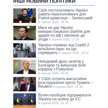
ІНШІ НОВИНИ ПОЛІТИКИ
США постачатимуть Україні
ракети-перехоплювачі для
Patriot щомісяця – Зеленський
8 серпня 2026, 14:39
Маск не дає Україні
використовувати Starlink для
ударів по рф і закликає до
угоди
8 серпня 2026, 17:34
Україна отримає від Сербії 2
мільйони євро: на що
спрямують
8 серпня 2026, 18:01
Невідомий дрон залетів у
Болгарію та вибухнув біля
кордону з Румунією
8 серпня 2026, 16:36
У США готують масштабне
розслідування проти Трампа –
Reuters
8 серпня 2026, 14:39
Вучич пообіцяв підтримувати
Україну на шляху до ЄС
8 серпня 2026, 15:35