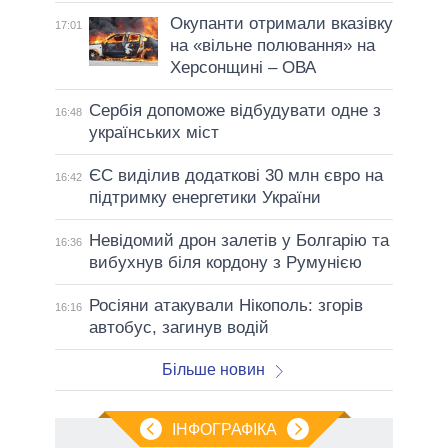
Окупанти отримали вказівку
17:01
на «вільне полювання» на
Херсонщині – ОВА
Сербія допоможе відбудувати одне з
16:48
українських міст
ЄС виділив додаткові 30 млн євро на
16:42
підтримку енергетики України
Невідомий дрон залетів у Болгарію та
16:36
вибухнув біля кордону з Румунією
Росіяни атакували Нікополь: згорів
16:16
автобус, загинув водій
Більше новин
ІНФОГРАФІКА