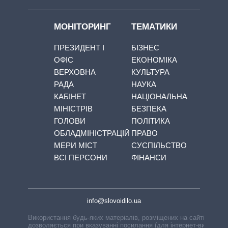
МОНІТОРИНГ
ТЕМАТИКИ
ПРЕЗИДЕНТ І
БІЗНЕС
ОФІС
ЕКОНОМІКА
ВЕРХОВНА
КУЛЬТУРА
РАДА
НАУКА
КАБІНЕТ
НАЦІОНАЛЬНА
МІНІСТРІВ
БЕЗПЕКА
ГОЛОВИ
ПОЛІТИКА
ОБЛАДМІНІСТРАЦІЙ
ПРАВО
МЕРИ МІСТ
СУСПІЛЬСТВО
ВСІ ПЕРСОНИ
ФІНАНСИ
info@slovoidilo.ua
Використання будь-яких матеріалів, розміщених на сайті,
дозволяється при вказуванні посилання (для інтернет-видань