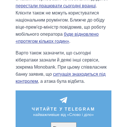
перестали працювати сьогодні вранці
.
Клієнти також не можуть користуватися
національним роумінгом. Ближче до обіду
віце-прем'єр-міністр повідомив, що роботу
мобільного оператора
буде відновлено
«протягом кількох годин»
.
Варто також зазначити, що сьогодні
кібератаки зазнали й деякі інші сервіси,
зокрема Monobank. При цьому співвласник
банку заявив, що
ситуація знаходиться під
контролем
, а атака була відбита.
ЧИТАЙТЕ У TELEGRAM
найважливіше від «Слово і діло»