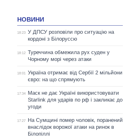
НОВИНИ
У ДПСУ розповіли про ситуацію на
18:23
кордоні з Білоруссю
Туреччина обмежила рух суден у
18:12
Чорному морі через атаки
Україна отримає від Сербії 2 мільйони
18:01
євро: на що спрямують
Маск не дає Україні використовувати
17:34
Starlink для ударів по рф і закликає до
угоди
На Сумщині помер чоловік, поранений
17:27
внаслідок ворожої атаки на ринок в
Білопіллі