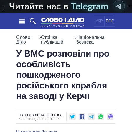
УКР
РОС
НОВИНИ
Слово і
›
Стрічка
›
Національна
Діло
публікацій
безпека
ОБIЦЯНКИ
СТРІЧКА
ПОЛІТИКА
У ВМС розповіли про
ПОДІЇ
ЕКОНОМІКА
особливість
ПОЛIТИКИ
СТАТТІ
СУСПІЛЬСТВО
пошкодженого
ІНФОГРАФІКА
ДУМКИ
СВІТ
УСІ ПОЛІТИКИ
російського корабля
ОГЛЯДИ
ПРЕЗИДЕНТ І ОФІС
ВІДЕО
на заводі у Керчі
ДАЙДЖЕСТИ
ВЕРХОВНА РАДА
ПІДТРИМАТИ
КАБІНЕТ МІНІСТРІВ
ГОЛОВИ ОБЛАДМІНІСТРАЦІЙ
ПОРІВНЯННЯ ПОЛІТИКІВ
НАЦІОНАЛЬНА БЕЗПЕКА
МЕРИ МІСТ
6 листопада 2023, 12:35
ВСІ ПЕРСОНИ