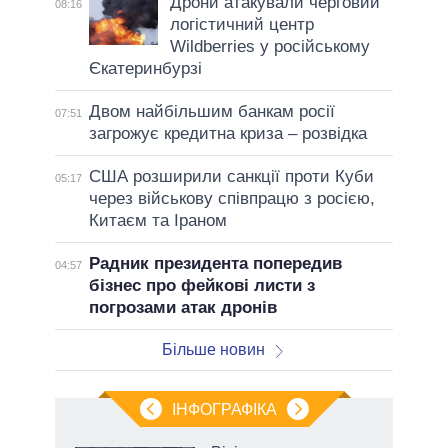
Дрони атакували черговий
08:16
логістичний центр
Wildberries у російському
Єкатеринбурзі
Двом найбільшим банкам росії
07:51
загрожує кредитна криза – розвідка
США розширили санкції проти Куби
05:17
через військову співпрацю з росією,
Китаєм та Іраном
Радник президента попередив
04:57
бізнес про фейкові листи з
погрозами атак дронів
Більше новин
ІНФОГРАФІКА