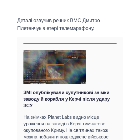
Деталі озвучив речник ВМС Дмитро
Плетенчук в етері телемарафону.
ЗМІ опублікували супутникові знімки
заводу й корабля у Керчі після удару
ЗСУ
На знімках Planet Labs видно місце
ураження на заводі в Керчі тимчасово
окупованого Криму. На світлинах також
можна побачити пошкоджене військове