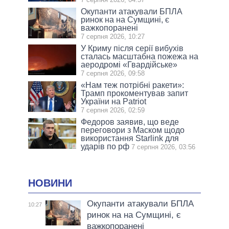
Окупанти атакували БПЛА
ринок на на Сумщині, є
важкопоранені
7 серпня 2026, 10:27
У Криму після серії вибухів
сталась масштабна пожежа на
аеродромі «Гвардійське»
7 серпня 2026, 09:58
«Нам теж потрібні ракети»:
Трамп прокоментував запит
України на Patriot
7 серпня 2026, 02:59
Федоров заявив, що веде
переговори з Маском щодо
використання Starlink для
ударів по рф
7 серпня 2026, 03:56
НОВИНИ
Окупанти атакували БПЛА
10:27
ринок на на Сумщині, є
важкопоранені