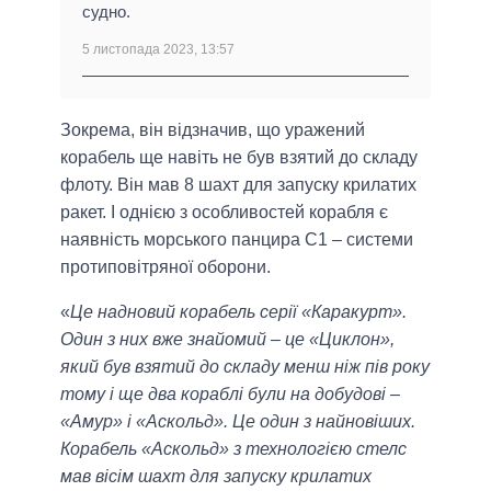
судно.
5 листопада 2023, 13:57
Зокрема, він відзначив, що уражений
корабель ще навіть не був взятий до складу
флоту. Він мав 8 шахт для запуску крилатих
ракет. І однією з особливостей корабля є
наявність морського панцира С1 – системи
протиповітряної оборони.
«
Це надновий корабель серії «Каракурт».
Один з них вже знайомий – це «Циклон»,
який був взятий до складу менш ніж пів року
тому і ще два кораблі були на добудові –
«Амур» і «Аскольд». Це один з найновіших.
Корабель «Аскольд» з технологією стелс
мав вісім шахт для запуску крилатих