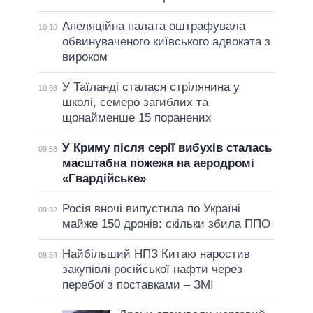
Апеляційна палата оштрафувала
10:10
обвинуваченого київського адвоката з
вироком
У Таїланді сталася стрілянина у
10:08
школі, семеро загиблих та
щонайменше 15 поранених
У Криму після серії вибухів сталась
09:58
масштабна пожежа на аеродромі
«Гвардійське»
Росія вночі випустила по Україні
09:32
майже 150 дронів: скільки збила ППО
Найбільший НПЗ Китаю наростив
08:54
закупівлі російської нафти через
перебої з поставками – ЗМІ