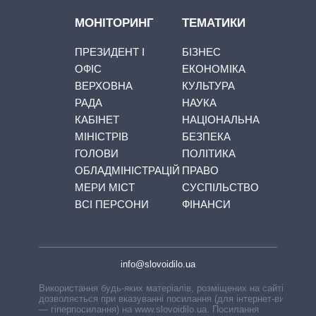
МОНІТОРИНГ
ТЕМАТИКИ
ПРЕЗИДЕНТ І
БІЗНЕС
ОФІС
ЕКОНОМІКА
ВЕРХОВНА
КУЛЬТУРА
РАДА
НАУКА
КАБІНЕТ
НАЦІОНАЛЬНА
МІНІСТРІВ
БЕЗПЕКА
ГОЛОВИ
ПОЛІТИКА
ОБЛАДМІНІСТРАЦІЙ
ПРАВО
МЕРИ МІСТ
СУСПІЛЬСТВО
ВСІ ПЕРСОНИ
ФІНАНСИ
info@slovoidilo.ua
Використання будь-яких матеріалів, розміщених на сайті,
дозволяється при вказуванні посилання (для інтернет-видань
— гіперпосилання) на www.slovoidilo.ua. Посилання