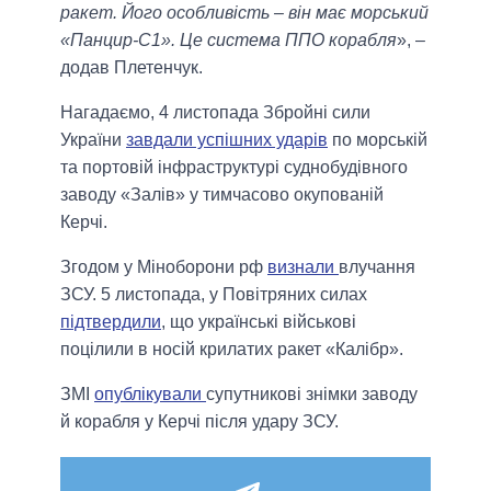
ракет. Його особливість – він має морський
«Панцир-С1». Це система ППО корабля
», –
додав Плетенчук.
Нагадаємо, 4 листопада Збройні сили
України
завдали успішних ударів
по морській
та портовій інфраструктурі суднобудівного
заводу «Залів» у тимчасово окупованій
Керчі.
Згодом у Міноборони рф
визнали
влучання
ЗСУ. 5 листопада, у Повітряних силах
підтвердили
, що українські військові
поцілили в носій крилатих ракет «Калібр».
ЗМІ
опублікували
супутникові знімки заводу
й корабля у Керчі після удару ЗСУ.