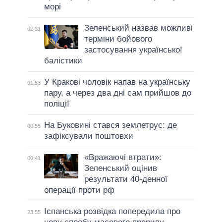
морі
Зеленський назвав можливі
02:31
терміни бойового
застосування української
балістики
У Кракові чоловік напав на українську
01:53
пару, а через два дні сам прийшов до
поліції
На Буковині стався землетрус: де
00:55
зафіксували поштовхи
«Вражаючі втрати»:
00:41
Зеленський оцінив
результати 40-денної
операції проти рф
Іспанська розвідка попередила про
23:55