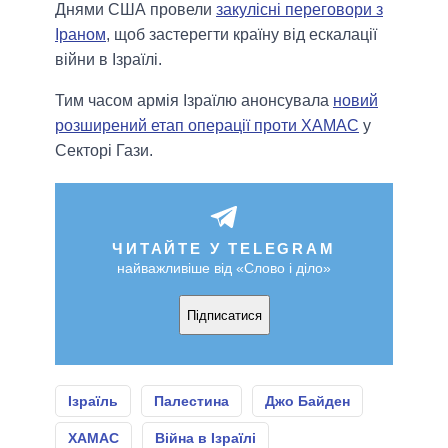
Днями США провели
закулісні переговори з
Іраном
, щоб застерегти країну від ескалації
війни в Ізраїлі.
Тим часом армія Ізраїлю анонсувала
новий
розширений етап операції проти ХАМАС
у
Секторі Гази.
ЧИТАЙТЕ У TELEGRAM
найважливіше від «Слово і діло»
Підписатися
Ізраїль
Палестина
Джо Байден
ХАМАС
Війна в Ізраїлі