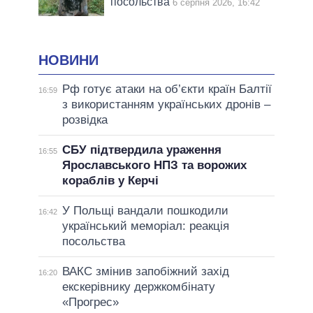
посольства
6 серпня 2026, 16:42
НОВИНИ
Рф готує атаки на об’єкти країн Балтії
16:59
з використанням українських дронів –
розвідка
СБУ підтвердила ураження
16:55
Ярославського НПЗ та ворожих
кораблів у Керчі
У Польщі вандали пошкодили
16:42
український меморіал: реакція
посольства
ВАКС змінив запобіжний захід
16:20
екскерівнику держкомбінату
«Прогрес»