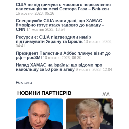
США не підтримують масового переселення
палестинців за межі Сектора Гази – Блінкен
16 жовтня 2023, 05:16
Спецслужби США мали дані, що ХАМАС
ймовірно готує атаку задовго до нападу –
CNN
14 жовтня 2023, 18:54
Ресурси є: США підтвердили намір
підтримувати Україну та Ізраїль
13 жовтня 2023,
04:41
Президент Палестини Аббас планує візит до
рф – росЗМІ
10 жовтня 2023, 06:30
Напад ХАМАС на Ізраїль: що відомо про
найбільшу за 50 років атаку
9 жовтня 2023, 12:04