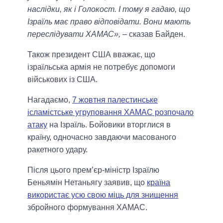
наслідки, як і Голокост. І тому я гадаю, що
Ізраїль має право відповідати. Вони мають
переслідувати ХАМАС»,
– сказав Байден.
Також президент США вважає, що
ізраїльська армія не потребує допомоги
військових із США.
Нагадаємо,
7 жовтня палестинське
ісламістське угруповання ХАМАС розпочало
атаку
на Ізраїль. Бойовики вторглися в
країну, одночасно завдаючи масованого
ракетного удару.
Після цього прем’єр-міністр Ізраїлю
Беньямін Нетаньягу заявив, що
країна
використає усю свою міць для знищення
збройного формування ХАМАС.