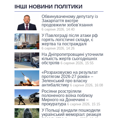
ІНШІ НОВИНИ ПОЛІТИКИ
Обвинуваченому депутату із
Закарпаття вкотре
продовжили зобов'язання
6 серпня 2026, 14:40
У Павлограді після атаки рф
горять логістичні склади, є
жертва та постраждалі
6 серпня 2026, 14:26
На Дніпропетровщині уточнили
кількість жертв сьогоднішніх
обстрілів
6 серпня 2026, 15:55
«Розраховуємо на результат
протягом 2026-27 років» –
Зеленський про власну
антибалістику
6 серпня 2026, 16:08
Росіяни розстріляли
полоненого воїна поблизу
Мирного на Донеччині –
прокуратура
6 серпня 2026, 15:15
У Польщі вандали пошкодили
український меморіал: реакція