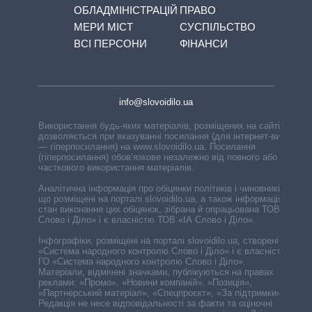
ОБЛАДМІНІСТРАЦІЙ
ПРАВО
МЕРИ МІСТ
СУСПІЛЬСТВО
ВСІ ПЕРСОНИ
ФІНАНСИ
info@slovoidilo.ua
Використання будь-яких матеріалів, розміщених на сайті,
дозволяється при вказуванні посилання (для інтернет-видань
— гіперпосилання) на www.slovoidilo.ua. Посилання
(гіперпосилання) обов’язкове незалежно від повного або
часткового використання матеріалів.
Аналітична інформація про обіцянки політиків і чиновників,
що розміщені на порталі slovoidilo.ua, а також інформація про
стан виконання цих обіцянок, зібрана й опрацьована ТОВ «ІА
Слово і Діло» і є власністю ТОВ «ІА Слово і Діло».
Інфографіки, розміщені на порталі slovoidilo.ua, створені ГО
«Система народного контролю Слово і Діло» і є власністю
ГО «Система народного контролю Слово і Діло».
Матеріали, відмічені значками, публікуються на правах
реклами: «Промо», «Новини компаній», «Позиція»,
«Партнерський матеріал», «Спецпроєкт», «За підтримки».
Редакція не несе відповідальності за факти та оціночні