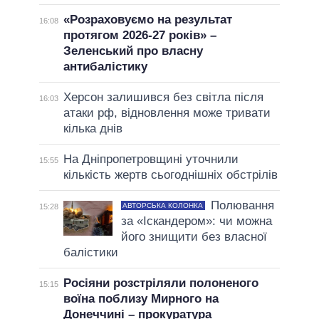
«Розраховуємо на результат
16:08
протягом 2026-27 років» –
Зеленський про власну
антибалістику
Херсон залишився без світла після
16:03
атаки рф, відновлення може тривати
кілька днів
На Дніпропетровщині уточнили
15:55
кількість жертв сьогоднішніх обстрілів
Полювання
АВТОРСЬКА КОЛОНКА
15:28
за «Іскандером»: чи можна
його знищити без власної
балістики
Росіяни розстріляли полоненого
15:15
воїна поблизу Мирного на
Донеччині – прокуратура