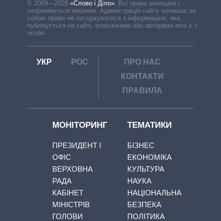
© 2009—2026
«Слово і Діло»
.
Всі права захищені і
охороняються законом. Адміністрація сайту залишає за
собою право не погоджуватися з інформацією, яка
публікується на сайті, власниками або авторами якої є треті
особи.
УКР
РОС
ПРО НАС
КОНТАКТИ
ПРАВИЛА
МОНІТОРИНГ
ТЕМАТИКИ
ПРЕЗИДЕНТ І
БІЗНЕС
ОФІС
ЕКОНОМІКА
ВЕРХОВНА
КУЛЬТУРА
РАДА
НАУКА
КАБІНЕТ
НАЦІОНАЛЬНА
МІНІСТРІВ
БЕЗПЕКА
ГОЛОВИ
ПОЛІТИКА