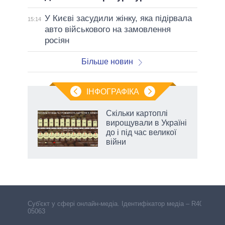
У Києві засудили жінку, яка підірвала
15:14
авто військового на замовлення
росіян
Більше новин
ІНФОГРАФІКА
нтів:
Скільки картоплі
 і
вирощували в Україні
nAI
до і під час великої
війни
аспі
Cуб'єкт у сфері онлайн-медіа. Ідентифікатор медіа – R40-
05063