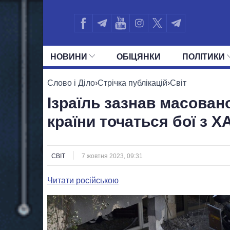
НОВИНИ
ОБIЦЯНКИ
ПОЛIТИКИ
УСІ ПОЛІТИКИ
ПРЕЗИДЕНТ І ОФ
Слово і Діло
›
Стрічка публікацій
›
Світ
Ізраїль зазнав масовано
країни точаться бої з 
СВІТ
7 жовтня 2023, 09:31
Читати російською