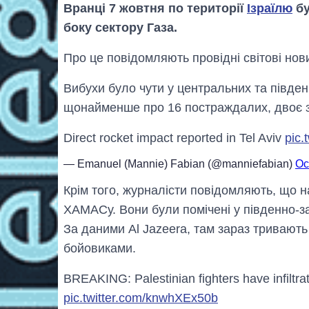
Вранці 7 жовтня по території
Ізраїлю
бу
боку сектору Газа.
Про це повідомляють провідні світові нови
Вибухи було чути у центральних та півден
щонайменше про 16 постраждалих, двоє з 
Direct rocket impact reported in Tel Aviv
pic.
— Emanuel (Mannie) Fabian (@manniefabian)
Oc
Крім того, журналісти повідомляють, що 
ХАМАСу. Вони були помічені у південно-зах
За даними Al Jazeera, там зараз тривають
бойовиками.
BREAKING: Palestinian fighters have infiltrat
pic.twitter.com/knwhXEx50b