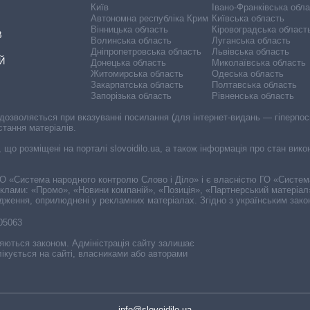
Київ
Івано-Франківська обл
Автономна республіка Крим
Київська область
Вінницька область
Кіровоградська област
В
Волинська область
Луганська область
Дніпропетровська область
Львівська область
Й
Донецька область
Миколаївська область
Житомирська область
Одеська область
Закарпатська область
Полтавська область
Запорізька область
Рівненська область
 дозволяється при вказуванні посилання (для інтернет-видань — гіперпоси
стання матеріалів.
, що розміщені на порталі slovoidilo.ua, а також інформація про стан вик
і ГО «Система народного контролю Слово і Діло» і є власністю ГО «Систе
еклами: «Промо», «Новини компаній», «Позиція», «Партнерський матеріал
судження, оприлюднені у рекламних матеріалах. Згідно з українським зак
-05063
няються законом. Адміністрація сайту залишає
ікується на сайті, власниками або авторами
info@slovoidilo.ua