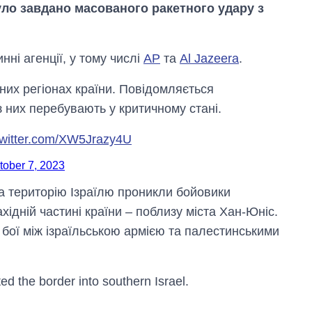
ло завдано масованого ракетного удару з
нні агенції, у тому числі
AP
та
Al Jazeera
.
них регіонах країни. Повідомляється
них перебувають у критичному стані.
twitter.com/XW5Jrazy4U
tober 7, 2023
на територію Ізраїлю проникли бойовики
ідній частині країни – поблизу міста Хан-Юніс.
 бої між ізраїльською армією та палестинськими
Скільки картоплі
ed the border into southern Israel.
вирощували в
Україні до і під час
великої війни