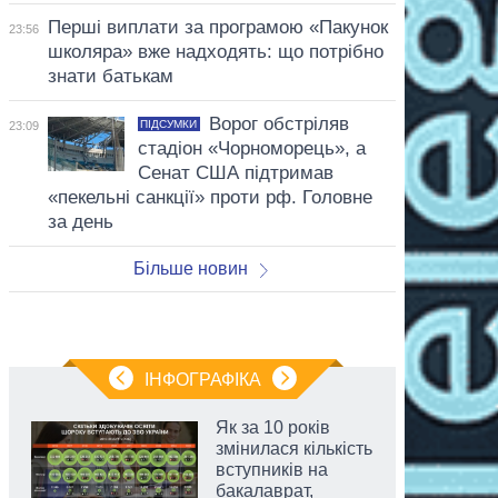
Перші виплати за програмою «Пакунок
23:56
школяра» вже надходять: що потрібно
знати батькам
Ворог обстріляв
ПІДСУМКИ
23:09
стадіон «Чорноморець», а
Сенат США підтримав
«пекельні санкції» проти рф. Головне
за день
Більше новин
ІНФОГРАФІКА
Як за 10 років
змінилася кількість
вступників на
бакалаврат,