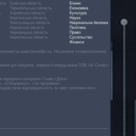
асть
Сумська область
Бізнес
Тернопільська область
Економіка
ь
Харківська область
Культура
Херсонська область
Наука
Хмельницька область
Національна безпека
Черкаська область
Політика
Чернівецька область
Право
Чернігівська область
Суспільство
Фінанси
лання) на www.slovoidilo.ua. Посилання (гіперпосилання)
онання цих обіцянок, зібрана й опрацьована ТОВ «ІА Слово і
ма народного контролю Слово і Діло».
», «Спецпроєкт», «За підтримки».
онодавством відповідальність за зміст реклами несе