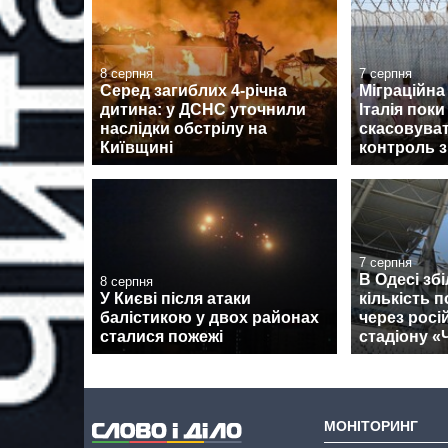
8 серпня
7 серпня
Серед загиблих 4-річна
Міграційна 
дитина: у ДСНС уточнили
Італія поки
наслідки обстрілу на
скасовува
Київщині
контроль з
7 серпня
В Одесі зб
8 серпня
У Києві після атаки
кількість 
балістикою у двох районах
через росі
сталися пожежі
стадіону 
МОНІТОРИНГ