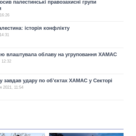
лосив палестинські правозахисні групи
и
16:26
алестина: історія конфлікту
14:31
їлю влаштувала облаву на угруповання ХАМАС
 12:32
ву завдав удару по об'єктах ХАМАС у Секторі
я 2021, 11:54