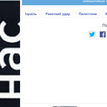
найважливіше в
Ізраїль
Ракетний удар
Палестина
По