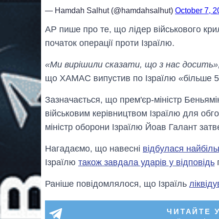
— Hamdah Salhut (@hamdahsalhut)
October 7, 
AP пише про те, що лідер військового 
початок операції проти Ізраїлю.
«Ми вирішили сказати, що з нас досить»
що ХАМАС випустив по Ізраїлю «більше 5
Зазначається, що прем'єр-міністр Беньямі
військовим керівництвом Ізраїлю для обг
міністр оборони Ізраїлю Йоав Галант затв
Нагадаємо, що навесні
відбулася найбіль
Ізраїлю
також завдала ударів у відповідь
Раніше повідомлялося, що Ізраїль
ліквід
ЧИТАЙТЕ 