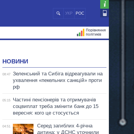
УКР
РОС
Порівняння
політиків
ЦІЙ
МЕРИ МІСТ
ВСІ ПЕРСОНИ
НОВИНИ
Зеленський та Сибіга відреагували на
08:47
ухвалення «пекельних санкцій» проти
рф
Частині пенсіонерів та отримувачів
05:15
соцвиплат треба змінити банк до 15
вересня: кого це стосується
Серед загиблих 4-річна
04:51
дитина: у ДСНС уточнили