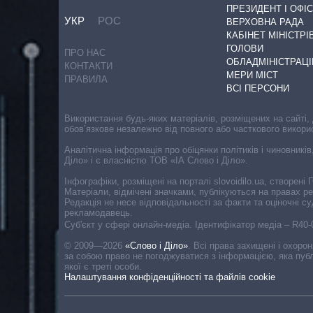
ПРЕЗИДЕНТ І ОФІС
УКР
РОС
ВЕРХОВНА РАДА
КАБІНЕТ МІНІСТРІ
ГОЛОВИ
ПРО НАС
ОБЛАДМІНІСТРАЦІ
КОНТАКТИ
МЕРИ МІСТ
ПРАВИЛА
ВСІ ПЕРСОНИ
Використання будь-яких матеріалів, розміщених на сайті,
обов’язкове незалежно від повного або часткового викори
Аналітична інформація про обіцянки політиків і чиновників
Діло» і є власністю ТОВ «ІА Слово і Діло».
Інфографіки, розміщені на порталі slovoidilo.ua, створен
Матеріали, відмічені значками, публікуються на правах р
Редакція не несе відповідальності за факти та оціночні 
рекламодавець.
Cуб'єкт у сфері онлайн-медіа. Ідентифікатор медіа – R40
© 2009—2026
«Слово і Діло»
.
Всі права захищені і охоро
за собою право не погоджуватися з інформацією, яка публ
якої є треті особи.
Налаштування конфіденційності та файлів cookie