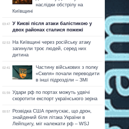
наслідки обстрілу на
Київщині
У Києві після атаки балістикою у
03:47
двох районах сталися пожежі
На Київщині через російську атаку
02:53
загинули троє людей, серед них
дитина
Частину військових з полку
02:41
«Скеля» почали переводити
в інші підрозділи – ЗМІ
Удари рф по портах можуть удвічі
01:59
скоротити експорт українського зерна
Розвідка США припускає, що дрон,
00:57
знайдений біля літака України в
Лейпцигу, міг належати рф – WSJ