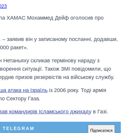
2023
крила ХАМАС Мохаммед Дейф оголосив про
,
– заявив він у записаному посланні, додавши,
000 ракет».
н Нетаньяху скликав термінову нараду з
оворення ситуації. Також ЗМІ повідомили, що
ердив призов резервістів на військову службу.
ша атака на Ізраїль
із 2006 року. Тоді армія
по Сектору Газа.
ував командирів Ісламського джихаду
в Газі.
У TELEGRAM
Підписатися