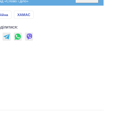
ід «Слово і діло»
Війна
ХАМАС
ділитися: