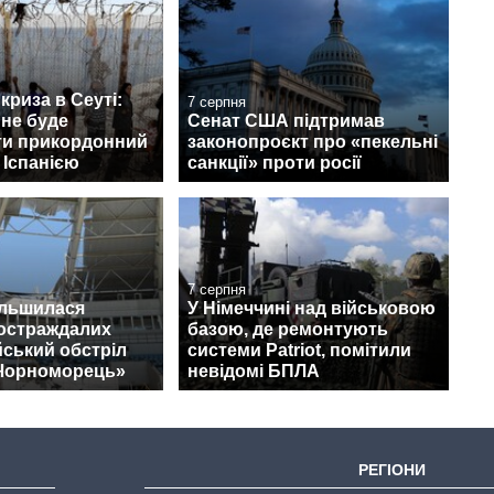
криза в Сеуті:
7 серпня
 не буде
Сенат США підтримав
ти прикордонний
законопроєкт про «пекельні
 Іспанією
санкції» проти росії
7 серпня
ільшилася
У Німеччині над військовою
постраждалих
базою, де ремонтують
йський обстріл
системи Patriot, помітили
«Чорноморець»
невідомі БПЛА
РЕГІОНИ