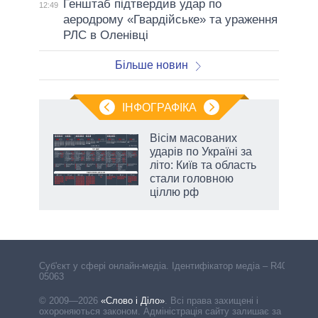
Генштаб підтвердив удар по
12:49
аеродрому «Гвардійське» та ураження
РЛС в Оленівці
Більше новин
ІНФОГРАФІКА
Вісім масованих
ть
ударів по Україні за
літо: Київ та область
стали головною
ціллю рф
Cуб'єкт у сфері онлайн-медіа. Ідентифікатор медіа – R40-
05063
© 2009—2026
«Слово і Діло»
.
Всі права захищені і
охороняються законом. Адміністрація сайту залишає за