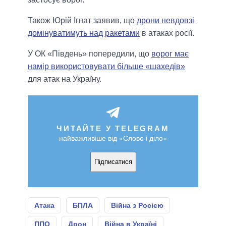
Також Юрій Ігнат заявив, що
дрони невдовзі
домінуватимуть над ракетами
в атаках росії.
У ОК «Південь» попередили, що
ворог має
намір використовувати більше «шахедів»
для атак на Україну.
ЧИТАЙТЕ У TELEGRAM
найважливіше від «Слово і діло»
Підписатися
Атака
БПЛА
Війна з Росією
ППО
Дрон
Війна в Україні