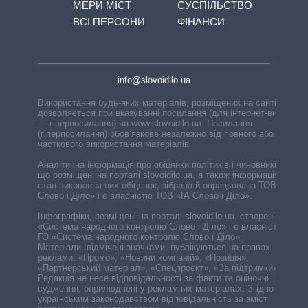
МЕРИ МІСТ
СУСПІЛЬСТВО
ВСІ ПЕРСОНИ
ФІНАНСИ
info@slovoidilo.ua
Використання будь-яких матеріалів, розміщених на сайті,
дозволяється при вказуванні посилання (для інтернет-видань
— гіперпосилання) на www.slovoidilo.ua. Посилання
(гіперпосилання) обов’язкове незалежно від повного або
часткового використання матеріалів.
Аналітична інформація про обіцянки політиків і чиновників,
що розміщені на порталі slovoidilo.ua, а також інформація про
стан виконання цих обіцянок, зібрана й опрацьована ТОВ «ІА
Слово і Діло» і є власністю ТОВ «ІА Слово і Діло».
Інфографіки, розміщені на порталі slovoidilo.ua, створені ГО
«Система народного контролю Слово і Діло» і є власністю
ГО «Система народного контролю Слово і Діло».
Матеріали, відмічені значками, публікуються на правах
реклами: «Промо», «Новини компаній», «Позиція»,
«Партнерський матеріал», «Спецпроєкт», «За підтримки».
Редакція не несе відповідальності за факти та оціночні
судження, оприлюднені у рекламних матеріалах. Згідно з
українським законодавством відповідальність за зміст