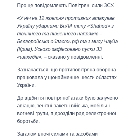
Про це повідомляють Повітряні сили ЗСУ.
«У ніч на 12 жовтня противник атакував
Україну ударними БпЛА типу «Shahed» з
північного та південного напрямів –
Бєлгородська область рф та з мису Чауда
(Крим). Усього зафіксовано пуски 33
«шахедів»,
– сказано у повідомленні.
Зазначається, що протиповітряна оборона
працювала у щонайменше шести областях
України.
До відбиття повітряної атаки було залучено
авіацію, зенітні ракетні війська, мобільні
вогневі групи, підрозділи радіоелектронної
боротьби.
Загалом вночі силами та засобами