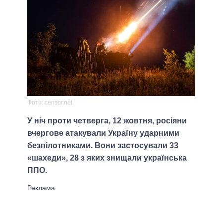
Фото: censor.net
У ніч проти четверга, 12 жовтня, росіяни
вчергове атакували Україну ударними
безпілотниками. Вони застосували 33
«шахеди», 28 з яких знищали українська
ППО.