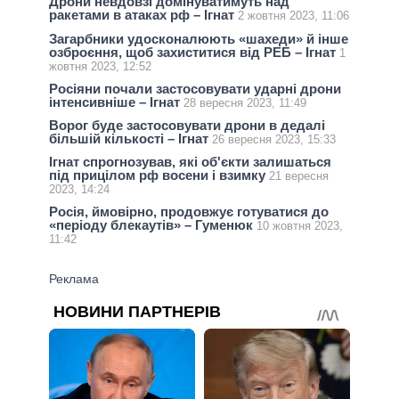
Дрони невдовзі домінуватимуть над
ракетами в атаках рф – Ігнат
2 жовтня 2023, 11:06
Загарбники удосконалюють «шахеди» й інше
озброєння, щоб захиститися від РЕБ – Ігнат
1
жовтня 2023, 12:52
Росіяни почали застосовувати ударні дрони
інтенсивніше – Ігнат
28 вересня 2023, 11:49
Ворог буде застосовувати дрони в дедалі
більшій кількості – Ігнат
26 вересня 2023, 15:33
Ігнат спрогнозував, які об'єкти залишаться
під прицілом рф восени і взимку
21 вересня
2023, 14:24
Росія, ймовірно, продовжує готуватися до
«періоду блекаутів» – Гуменюк
10 жовтня 2023,
11:42