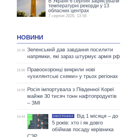
В Україні 6 серпня зафіксували
температурні рекорди у 13
обласних центрах
7 серпня 2026, 13:58
НОВИНИ
Зеленський дав завдання посилити
15:36
напрямки, які зараз штурмує армія рф
Правоохоронці викрили нові
15:00
«ухилянтські схеми» у трьох регіонах
Росія імпортувала з Південної Кореї
14:58
майже 30 тисяч тонн нафтопродуктів
– ЗМІ
Від 1 місяця – до
ІНФОГРАФІКА
14:44
5 років: хто і як довго
обіймав посаду керівника
СЗР