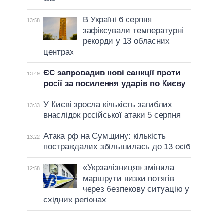
В Україні 6 серпня
13:58
зафіксували температурні
рекорди у 13 обласних
центрах
ЄС запровадив нові санкції проти
13:49
росії за посилення ударів по Києву
У Києві зросла кількість загиблих
13:33
внаслідок російської атаки 5 серпня
Атака рф на Сумщину: кількість
13:22
постраждалих збільшилась до 13 осіб
«Укрзалізниця» змінила
12:58
маршрути низки потягів
через безпекову ситуацію у
східних регіонах