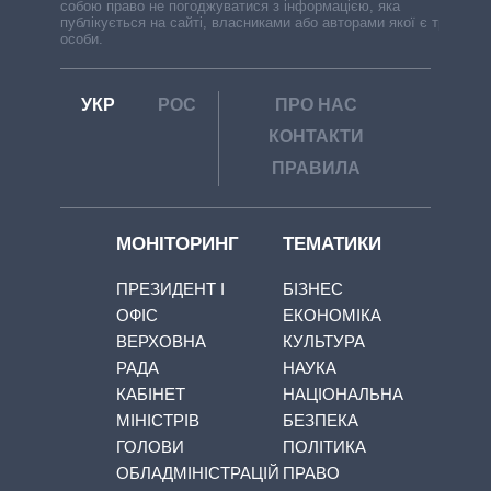
собою право не погоджуватися з інформацією, яка
публікується на сайті, власниками або авторами якої є треті
особи.
УКР
РОС
ПРО НАС
КОНТАКТИ
ПРАВИЛА
МОНІТОРИНГ
ТЕМАТИКИ
ПРЕЗИДЕНТ І
БІЗНЕС
ОФІС
ЕКОНОМІКА
ВЕРХОВНА
КУЛЬТУРА
РАДА
НАУКА
КАБІНЕТ
НАЦІОНАЛЬНА
МІНІСТРІВ
БЕЗПЕКА
ГОЛОВИ
ПОЛІТИКА
ОБЛАДМІНІСТРАЦІЙ
ПРАВО