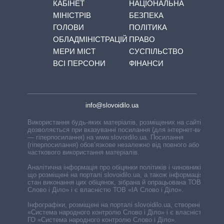
КАБІНЕТ
НАЦІОНАЛЬНА
МІНІСТРІВ
БЕЗПЕКА
ГОЛОВИ
ПОЛІТИКА
ОБЛАДМІНІСТРАЦІЙ
ПРАВО
МЕРИ МІСТ
СУСПІЛЬСТВО
ВСІ ПЕРСОНИ
ФІНАНСИ
info@slovoidilo.ua
Використання будь-яких матеріалів, розміщених на сайті,
дозволяється при вказуванні посилання (для інтернет-видань
— гіперпосилання) на www.slovoidilo.ua. Посилання
(гіперпосилання) обов’язкове незалежно від повного або
часткового використання матеріалів.
Аналітична інформація про обіцянки політиків і чиновників,
що розміщені на порталі slovoidilo.ua, а також інформація про
стан виконання цих обіцянок, зібрана й опрацьована ТОВ «ІА
Слово і Діло» і є власністю ТОВ «ІА Слово і Діло».
Інфографіки, розміщені на порталі slovoidilo.ua, створені ГО
«Система народного контролю Слово і Діло» і є власністю
ГО «Система народного контролю Слово і Діло».