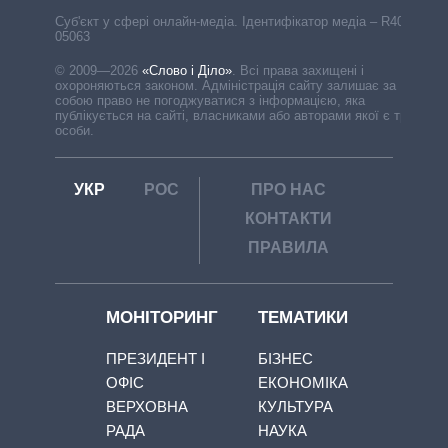
Cуб'єкт у сфері онлайн-медіа. Ідентифікатор медіа – R40-
05063
© 2009—2026
«Слово і Діло»
.
Всі права захищені і
охороняються законом. Адміністрація сайту залишає за
собою право не погоджуватися з інформацією, яка
публікується на сайті, власниками або авторами якої є треті
особи.
УКР
РОС
ПРО НАС
КОНТАКТИ
ПРАВИЛА
МОНІТОРИНГ
ТЕМАТИКИ
ПРЕЗИДЕНТ І
БІЗНЕС
ОФІС
ЕКОНОМІКА
ВЕРХОВНА
КУЛЬТУРА
РАДА
НАУКА