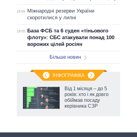
Міжнародні резерви України
18:09
скоротилися у липні
База ФСБ та 6 суден «тіньового
18:05
флоту»: СБС атакували понад 100
ворожих цілей росіян
Більше новин
ІНФОГРАФІКА
жет
Від 1 місяця – до 5
років: хто і як довго
ків
обіймав посаду
керівника СЗР