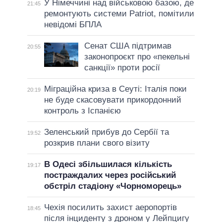
У Німеччині над військовою базою, де
21:45
ремонтують системи Patriot, помітили
невідомі БПЛА
Сенат США підтримав
20:55
законопроєкт про «пекельні
санкції» проти росії
Міграційна криза в Сеуті: Італія поки
20:19
не буде скасовувати прикордонний
контроль з Іспанією
Зеленський прибув до Сербії та
19:52
розкрив плани свого візиту
В Одесі збільшилася кількість
19:17
постраждалих через російський
обстріл стадіону «Чорноморець»
Чехія посилить захист аеропортів
18:45
після інциденту з дроном у Лейпцигу