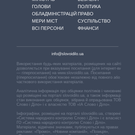
ГОЛОВИ
ПОЛІТИКА
ОБЛАДМІНІСТРАЦІЙ
ПРАВО
МЕРИ МІСТ
СУСПІЛЬСТВО
ВСІ ПЕРСОНИ
ФІНАНСИ
info@slovoidilo.ua
Використання будь-яких матеріалів, розміщених на сайті,
дозволяється при вказуванні посилання (для інтернет-видань
— гіперпосилання) на www.slovoidilo.ua. Посилання
(гіперпосилання) обов’язкове незалежно від повного або
часткового використання матеріалів.
Аналітична інформація про обіцянки політиків і чиновників,
що розміщені на порталі slovoidilo.ua, а також інформація про
стан виконання цих обіцянок, зібрана й опрацьована ТОВ «ІА
Слово і Діло» і є власністю ТОВ «ІА Слово і Діло».
Інфографіки, розміщені на порталі slovoidilo.ua, створені ГО
«Система народного контролю Слово і Діло» і є власністю
ГО «Система народного контролю Слово і Діло».
Матеріали, відмічені значками, публікуються на правах
реклами: «Промо», «Новини компаній», «Позиція»,