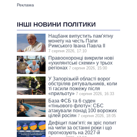
ІНШІ НОВИНИ ПОЛІТИКИ
Нацбанк випустить пам’ятну
монету на честь Папи
Римського Івана Павла II
7 серпня 2026, 17:10
Правоохоронці викрили нові
«ухилянтські схеми» у трьох
регіонах
7 серпня 2026, 15:00
У Запорізькій області ворог
обстріляв рятувальників, коли
ті гасили пожежу після
«прильоту»
7 серпня 2026, 16:33
База ФСБ та 6 суден
«тіньового флоту»: СБС
атакували понад 100 ворожих
цілей росіян
7 серпня 2026, 18:05
Дефіцит пам’яті: як зріс попит
на чипи за останні роки і що
прогнозують на 2027-й