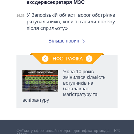
ексдержсекретаря МЗС
У Запорізькій області ворог обстріляв
16:33
рятувальників, коли ті гасили пожежу
після «прильоту»
Більше новин
ІНФОГРАФІКА
 як
Як за 10 років
и за
змінилася кількість
вступників на
2027-
бакалаврат,
магістратуру та
аспірантуру
Cуб'єкт у сфері онлайн-медіа. Ідентифікатор медіа – R40-