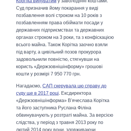
Корітка винуватим
у заволодінні коштами.
Суд призначив йому покарання у виді
позбавлення волі строком на 10 років з
позбавленням права обіймати посади у
державних підприємствах та державних
органах строком на 3 роки, та з конфіскацією
всього майна. Також Корітка заочно взяли
під варту, а цивільний позов прокурора
задовольнили повністю, стягнувши на
користь «Держзовнішінформу» грошові
кошти у розмірі 7 950 770 грн.
Нагадаємо,
САП скерувала цю справу до
суду ще в 2017 році
. Ексдиректора
«Держзовнішінформа» В'ячеслава Корітка
та його заступника Руслана Філіна
обвинувачують у розтраті майна. За версією
слідства, у період з травня 2013 року по
лютий 2014 року вони, зловживаючи