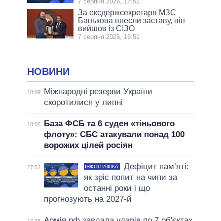
7 серпня 2026, 17:52
За ексдержсекретаря МЗС
Банькова внесли заставу, він
вийшов із СІЗО
7 серпня 2026, 16:51
НОВИНИ
Міжнародні резерви України
18:09
скоротилися у липні
База ФСБ та 6 суден «тіньового
18:05
флоту»: СБС атакували понад 100
ворожих цілей росіян
Дефіцит пам’яті:
ІНФОГРАФІКА
17:52
як зріс попит на чипи за
останні роки і що
прогнозують на 2027-й
Армія рф завдала ударів по 7 об'єктах