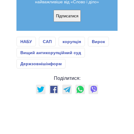
найважливіше від «Слово і діло»
Підписатися
НАБУ
САП
корупція
Вирок
Вищий антикорупційний суд
Держзовнішінформ
Поділитися: