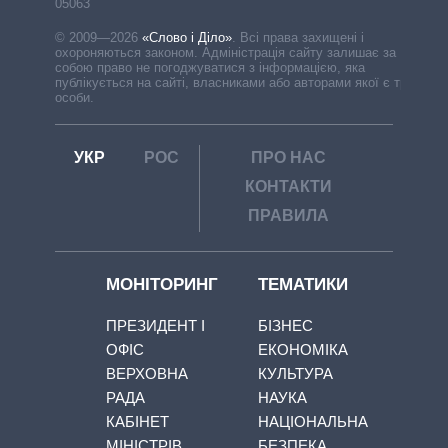
05063
© 2009—2026
«Слово і Діло»
.
Всі права захищені і
охороняються законом. Адміністрація сайту залишає за
собою право не погоджуватися з інформацією, яка
публікується на сайті, власниками або авторами якої є треті
особи.
УКР
РОС
ПРО НАС
КОНТАКТИ
ПРАВИЛА
МОНІТОРИНГ
ТЕМАТИКИ
ПРЕЗИДЕНТ І
БІЗНЕС
ОФІС
ЕКОНОМІКА
ВЕРХОВНА
КУЛЬТУРА
РАДА
НАУКА
КАБІНЕТ
НАЦІОНАЛЬНА
МІНІСТРІВ
БЕЗПЕКА