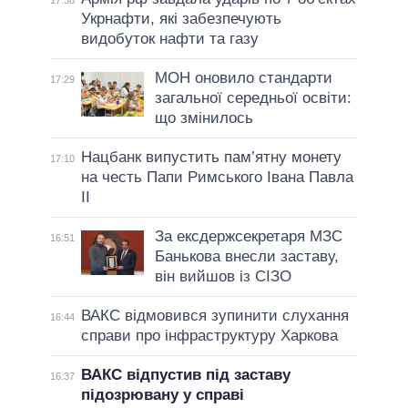
17:38
Укрнафти, які забезпечують
видобуток нафти та газу
МОН оновило стандарти
17:29
загальної середньої освіти:
що змінилось
Нацбанк випустить пам’ятну монету
17:10
на честь Папи Римського Івана Павла
II
За ексдержсекретаря МЗС
16:51
Банькова внесли заставу,
він вийшов із СІЗО
ВАКС відмовився зупинити слухання
16:44
справи про інфраструктуру Харкова
ВАКС відпустив під заставу
16:37
підозрювану у справі