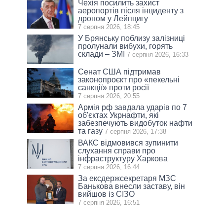
Чехія посилить захист
аеропортів після інциденту з
дроном у Лейпцигу
7 серпня 2026, 18:45
У Брянську поблизу залізниці
пролунали вибухи, горять
склади – ЗМІ
7 серпня 2026, 16:33
Сенат США підтримав
законопроєкт про «пекельні
санкції» проти росії
7 серпня 2026, 20:55
Армія рф завдала ударів по 7
об'єктах Укрнафти, які
забезпечують видобуток нафти
та газу
7 серпня 2026, 17:38
ВАКС відмовився зупинити
слухання справи про
інфраструктуру Харкова
7 серпня 2026, 16:44
За ексдержсекретаря МЗС
Банькова внесли заставу, він
вийшов із СІЗО
7 серпня 2026, 16:51