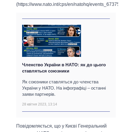
(https://www.nato.int/cps/en/natohq/events_67375.htm).
Членство України в НАТО: як до цього
ставляться союзники
Як союзники ставляться до членства
України у НАТО. На інфографіці – останні
заяви партнерів.
28 квітня 2023, 13:14
Повідомляється, що у Києві Генеральний