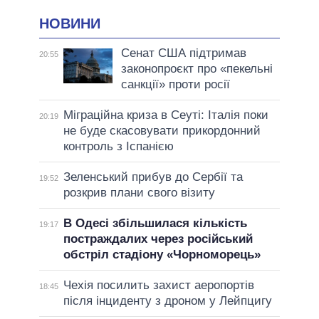
НОВИНИ
Сенат США підтримав
20:55
законопроєкт про «пекельні
санкції» проти росії
Міграційна криза в Сеуті: Італія поки
20:19
не буде скасовувати прикордонний
контроль з Іспанією
Зеленський прибув до Сербії та
19:52
розкрив плани свого візиту
В Одесі збільшилася кількість
19:17
постраждалих через російський
обстріл стадіону «Чорноморець»
Чехія посилить захист аеропортів
18:45
після інциденту з дроном у Лейпцигу