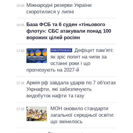
Міжнародні резерви України
18:09
скоротилися у липні
База ФСБ та 6 суден «тіньового
18:05
флоту»: СБС атакували понад 100
ворожих цілей росіян
Дефіцит пам’яті:
ІНФОГРАФІКА
17:52
як зріс попит на чипи за
останні роки і що
прогнозують на 2027-й
Армія рф завдала ударів по 7 об'єктах
17:38
Укрнафти, які забезпечують
видобуток нафти та газу
МОН оновило стандарти
17:29
загальної середньої освіти:
що змінилось