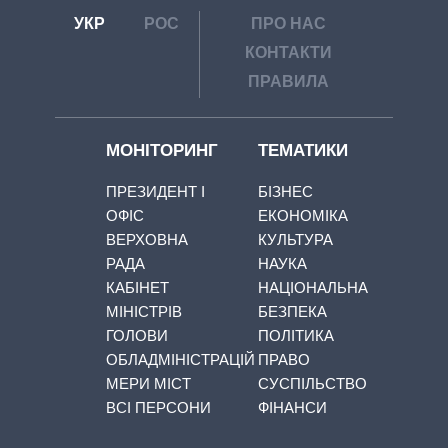
УКР
РОС
ПРО НАС
КОНТАКТИ
ПРАВИЛА
МОНІТОРИНГ
ТЕМАТИКИ
ПРЕЗИДЕНТ І
БІЗНЕС
ОФІС
ЕКОНОМІКА
ВЕРХОВНА
КУЛЬТУРА
РАДА
НАУКА
КАБІНЕТ
НАЦІОНАЛЬНА
МІНІСТРІВ
БЕЗПЕКА
ГОЛОВИ
ПОЛІТИКА
ОБЛАДМІНІСТРАЦІЙ
ПРАВО
МЕРИ МІСТ
СУСПІЛЬСТВО
ВСІ ПЕРСОНИ
ФІНАНСИ