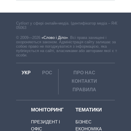
Cуб'єкт у сфері онлайн-медіа. Ідентифікатор медіа – R40-
05063
© 2009—2026
«Слово і Діло»
.
Всі права захищені і
охороняються законом. Адміністрація сайту залишає за
собою право не погоджуватися з інформацією, яка
публікується на сайті, власниками або авторами якої є треті
особи.
УКР
РОС
ПРО НАС
КОНТАКТИ
ПРАВИЛА
МОНІТОРИНГ
ТЕМАТИКИ
ПРЕЗИДЕНТ І
БІЗНЕС
ОФІС
ЕКОНОМІКА