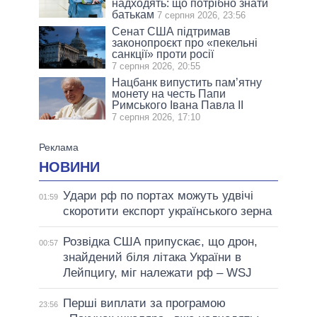
надходять: що потрібно знати
батькам
7 серпня 2026, 23:56
Сенат США підтримав
законопроєкт про «пекельні
санкції» проти росії
7 серпня 2026, 20:55
Нацбанк випустить пам’ятну
монету на честь Папи
Римського Івана Павла II
7 серпня 2026, 17:10
НОВИНИ
Удари рф по портах можуть удвічі
01:59
скоротити експорт українського зерна
Розвідка США припускає, що дрон,
00:57
знайдений біля літака України в
Лейпцигу, міг належати рф – WSJ
Перші виплати за програмою
23:56