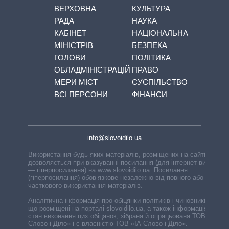
ВЕРХОВНА
КУЛЬТУРА
РАДА
НАУКА
КАБІНЕТ
НАЦІОНАЛЬНА
МІНІСТРІВ
БЕЗПЕКА
ГОЛОВИ
ПОЛІТИКА
ОБЛАДМІНІСТРАЦІЙ
ПРАВО
МЕРИ МІСТ
СУСПІЛЬСТВО
ВСІ ПЕРСОНИ
ФІНАНСИ
info@slovoidilo.ua
Використання будь-яких матеріалів, розміщених на сайті,
дозволяється при вказуванні посилання (для інтернет-видань
— гіперпосилання) на www.slovoidilo.ua. Посилання
(гіперпосилання) обов’язкове незалежно від повного або
часткового використання матеріалів.
Аналітична інформація про обіцянки політиків і чиновників,
що розміщені на порталі slovoidilo.ua, а також інформація про
стан виконання цих обіцянок, зібрана й опрацьована ТОВ «ІА
Слово і Діло» і є власністю ТОВ «ІА Слово і Діло».