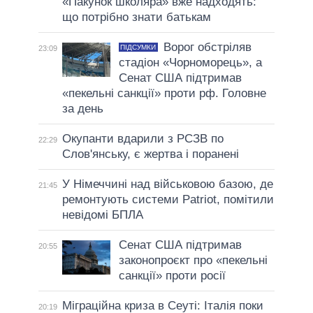
«Пакунок школяра» вже надходять:
що потрібно знати батькам
Ворог обстріляв
ПІДСУМКИ
23:09
стадіон «Чорноморець», а
Сенат США підтримав
«пекельні санкції» проти рф. Головне
за день
Окупанти вдарили з РСЗВ по
22:29
Слов'янську, є жертва і поранені
У Німеччині над військовою базою, де
21:45
ремонтують системи Patriot, помітили
невідомі БПЛА
Сенат США підтримав
20:55
законопроєкт про «пекельні
санкції» проти росії
Міграційна криза в Сеуті: Італія поки
20:19