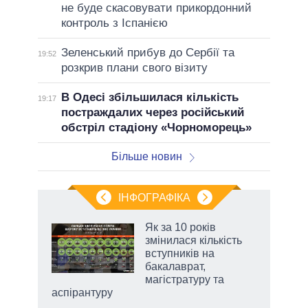
не буде скасовувати прикордонний
контроль з Іспанією
Зеленський прибув до Сербії та
19:52
розкрив плани свого візиту
В Одесі збільшилася кількість
19:17
постраждалих через російський
обстріл стадіону «Чорноморець»
Більше новин
ІНФОГРАФІКА
 5
Як за 10 років
вго
змінилася кількість
вступників на
бакалаврат,
магістратуру та
аспірантуру