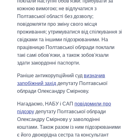
поклали наступні обов'язки: прибувати за
кожною вимогою; не відлучатися з
Полтавської області без дозволу;
повідомляти про зміну свого місця
проживання; утримуватися від спілкування зі
свідками та іншими підозрюваними. На
працівницю Полтавської облради поклали
такі самі обов'язки, а також зобов'язали
здати закордонні паспорти.
Раніше антикорупційний суд
визначив
запобіжний захід
депутату Полтавської
облради Олександру Смірнову.
Нагадаємо, НАБУ і САП
повідомили про
підозру
депутату Полтавської облради
Олександру Смірнову у заволодінні
коштами. Також разом із ним підозрюваними
є його двоюрідна сестра та консультант