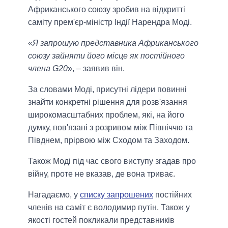
Африканського союзу зробив на відкритті
саміту прем'єр-міністр Індії Нарендра Моді.
«
Я запрошую представника Африканського
союзу зайняти його місце як постійного
члена G20
», – заявив він.
За словами Моді, присутні лідери повинні
знайти конкретні рішення для розв'язання
широкомасштабних проблем, які, на його
думку, пов'язані з розривом між Північчю та
Півднем, прірвою між Сходом та Заходом.
Також Моді під час свого виступу згадав про
війну, проте не вказав, де вона триває.
Нагадаємо, у
списку запрошених
постійних
членів на саміт є володимир путін. Також у
якості гостей покликали представників