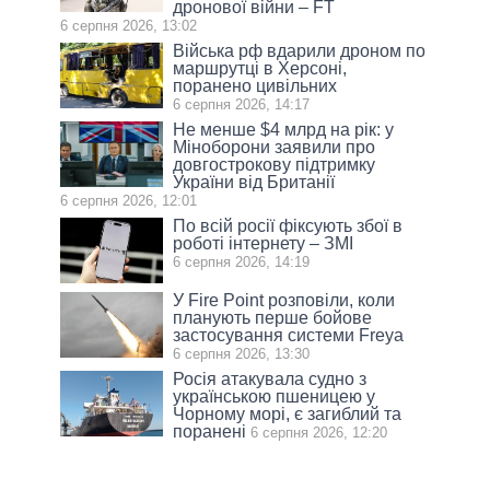
дронової війни – FT
6 серпня 2026, 13:02
Війська рф вдарили дроном по
маршрутці в Херсоні,
поранено цивільних
6 серпня 2026, 14:17
Не менше $4 млрд на рік: у
Міноборони заявили про
довгострокову підтримку
України від Британії
6 серпня 2026, 12:01
По всій росії фіксують збої в
роботі інтернету – ЗМІ
6 серпня 2026, 14:19
У Fire Point розповіли, коли
планують перше бойове
застосування системи Freya
6 серпня 2026, 13:30
Росія атакувала судно з
українською пшеницею у
Чорному морі, є загиблий та
поранені
6 серпня 2026, 12:20