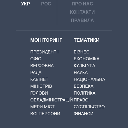
УКР
РОС
ПРО НАС
КОНТАКТИ
ПРАВИЛА
МОНІТОРИНГ
ТЕМАТИКИ
ПРЕЗИДЕНТ І
БІЗНЕС
ОФІС
ЕКОНОМІКА
ВЕРХОВНА
КУЛЬТУРА
РАДА
НАУКА
КАБІНЕТ
НАЦІОНАЛЬНА
МІНІСТРІВ
БЕЗПЕКА
ГОЛОВИ
ПОЛІТИКА
ОБЛАДМІНІСТРАЦІЙ
ПРАВО
МЕРИ МІСТ
СУСПІЛЬСТВО
ВСІ ПЕРСОНИ
ФІНАНСИ