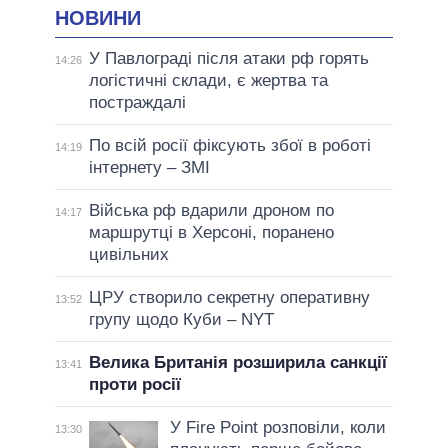
НОВИНИ
У Павлограді після атаки рф горять
14:26
логістичні склади, є жертва та
постраждалі
По всій росії фіксують збої в роботі
14:19
інтернету – ЗМІ
Війська рф вдарили дроном по
14:17
маршрутці в Херсоні, поранено
цивільних
ЦРУ створило секретну оперативну
13:52
групу щодо Куби – NYT
Велика Британія розширила санкції
13:41
проти росії
У Fire Point розповіли, коли
13:30