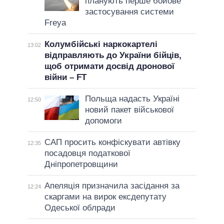
планують перше бойове
застосування системи
Freya
Колумбійські наркокартелі
13:02
відправляють до України бійців,
щоб отримати досвід дронової
війни – FT
Польща надасть Україні
12:50
новий пакет військової
допомоги
САП просить конфіскувати автівку
12:35
посадовця податкової
Дніпропетровщини
Апеляція призначила засідання за
12:24
скаргами на вирок ексдепутату
Одеської облради