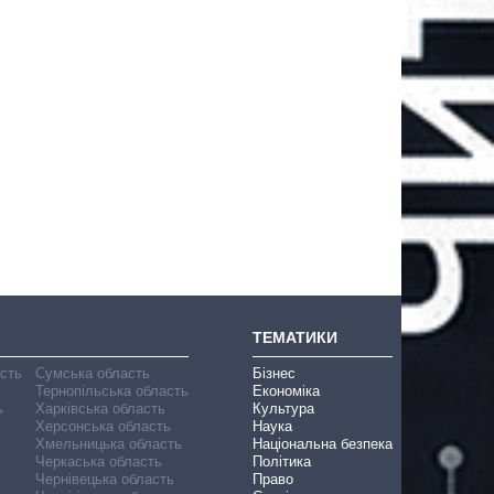
ТЕМАТИКИ
асть
Сумська область
Бізнес
Тернопільська область
Економіка
ь
Харківська область
Культура
Херсонська область
Наука
Хмельницька область
Національна безпека
Черкаська область
Політика
Чернівецька область
Право