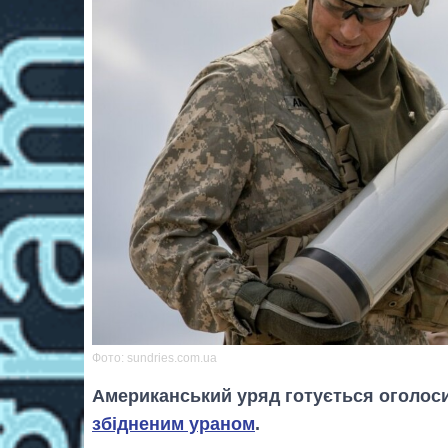
Фото: sundries.com.ua
Американський уряд готується оголоси
збідненим ураном
.