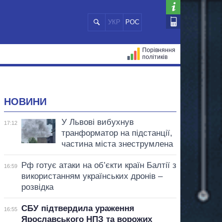
УКР
РОС
Порівняння
політиків
ЦІЙ
МЕРИ МІСТ
ВСІ ПЕРСОНИ
НОВИНИ
У Львові вибухнув
17:12
транформатор на підстанції,
частина міста знеструмлена
Рф готує атаки на об’єкти країн Балтії з
16:59
використанням українських дронів –
розвідка
СБУ підтвердила ураження
16:55
Ярославського НПЗ та ворожих