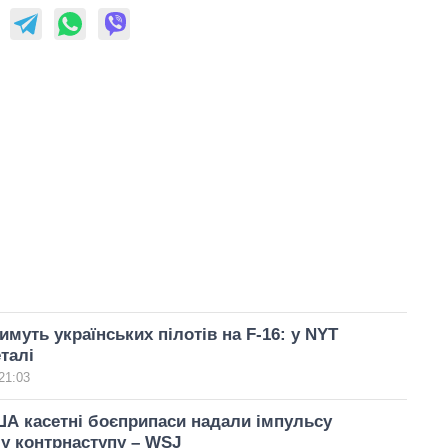
муть українських пілотів на F-16: у NYT
талі
21:03
А касетні боєприпаси надали імпульсу
у контрнаступу – WSJ