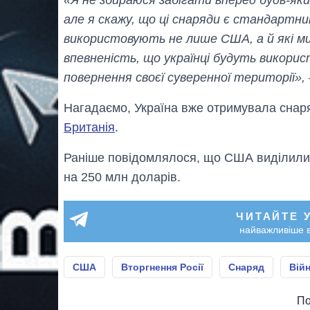
«Я не збираюся забігати вперед будь-яки
але я скажу, що ці снаряди є стандартни
використовують не лише США, а й які м
впевненість, що українці будуть викорис
повернення своєї суверенної території»,
Нагадаємо, Україна вже отримувала снаряд
Британія
.
Раніше повідомлялося, що США виділили
на 250 млн доларів.
ЧИТАЙТЕ 
найважливіше в
США
Вторгнення Росії
Снаряд
Війн
По