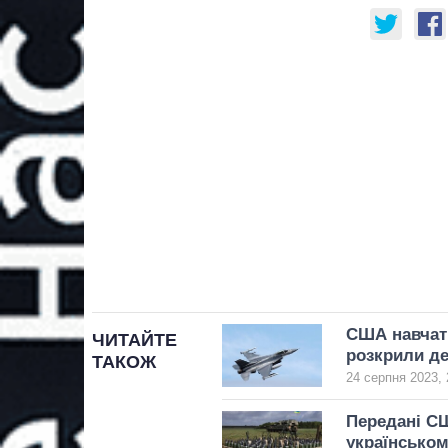
США навчати
ЧИТАЙТЕ
розкрили де
ТАКОЖ
24 серпня 2023, 
Передані СШ
українськом