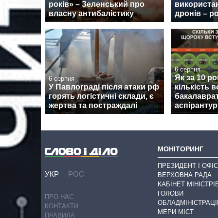
років» – Зеленський про
використа
власну антибалістику
дронів – р
6 серпня
Як за 10 ро
6 серпня
У Павлограді після атаки рф
кількість в
горять логістичні склади, є
бакалаврат
жертва та постраждалі
аспірантур
МОНІТОРИНГ
ПРЕЗИДЕНТ І ОФІС
УКР
РОС
ВЕРХОВНА РАДА
КАБІНЕТ МІНІСТРІ
ГОЛОВИ
ПРО НАС
ОБЛАДМІНІСТРАЦІ
КОНТАКТИ
МЕРИ МІСТ
ПРАВИЛА