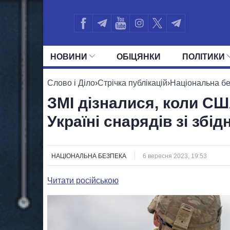
НОВИНИ
ОБIЦЯНКИ
ПОЛIТИКИ
УСІ ПОЛІТИКИ
ПРЕЗИДЕНТ І ОФ
Слово і Діло
›
Стрічка публікацій
›
Національна б
ЗМІ дізналися, коли С
Україні снарядів зі збі
НАЦІОНАЛЬНА БЕЗПЕКА
6 вересня 2023, 19:53
Читати російською