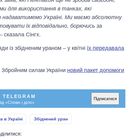
х заяв, які Пентагон ще не зробив сьогодні,
OpenAI та
ми для використання в танках, які
Anthropic
и надаватимемо Україні. Ми маємо абсолютну
товувати їх відповідально, борючись за
– сказала Сінгх.
и із збідненим ураном – у квітні
їх передавала
 Збройним силам України
новий пакет допомоги
У TELEGRAM
Підписатися
ід «Слово і діло»
а в Україні
Збіднений уран
ділитися: