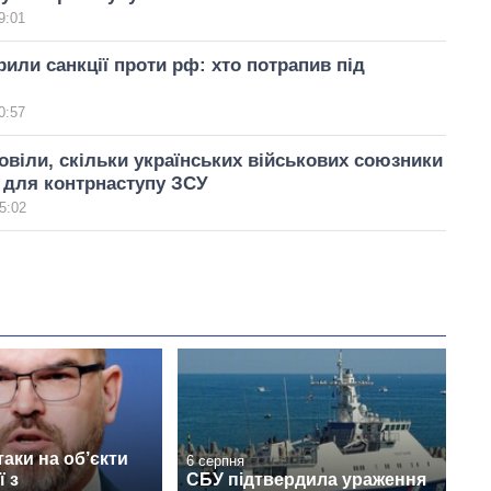
9:01
ли санкції проти рф: хто потрапив під
0:57
віли, скільки українських військових союзники
 для контрнаступу ЗСУ
5:02
таки на об’єкти
6 серпня
ї з
СБУ підтвердила ураження