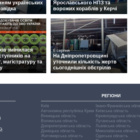
нням українських
Ярославського НПЗ та
озвідка
ворожих кораблів у Керчі
ків змінилася
6 серпня
ступників на
На Дніпропетровщині
, магістратуру та
уточнили кількість жертв
у
сьогоднішніх обстрілів
РЕГІОНИ
Київ
Івано-Франківська обл
Автономна республіка Крим
Київська область
Вінницька область
Кіровоградська област
В
Волинська область
Луганська область
Дніпропетровська область
Львівська область
Й
Донецька область
Миколаївська область
Житомирська область
Одеська область