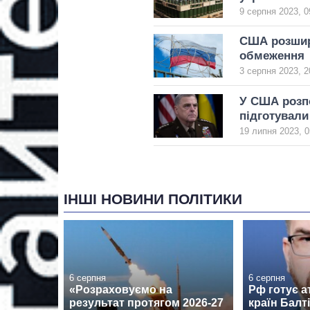
9 серпня 2023, 0
США розшири
обмеження
3 серпня 2023, 2
У США розпо
підготували
19 липня 2023, 0
ІНШІ НОВИНИ ПОЛІТИКИ
6 серпня
6 серпня
«Розраховуємо на
Рф готує а
результат протягом 2026-27
країн Балті