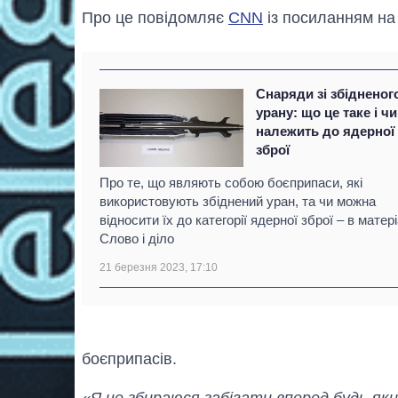
Про це повідомляє
CNN
із посиланням на
Снаряди зі збідненог
урану: що це таке і чи
належить до ядерної
зброї
Про те, що являють собою боєприпаси, які
використовують збіднений уран, та чи можна
відносити їх до категорії ядерної зброї – в матері
Слово і діло
21 березня 2023, 17:10
боєприпасів.