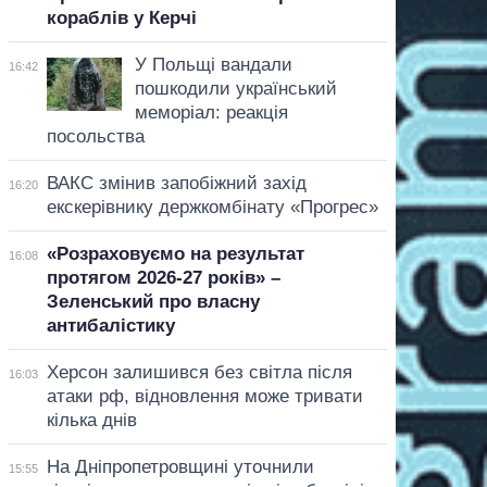
кораблів у Керчі
У Польщі вандали
16:42
пошкодили український
меморіал: реакція
посольства
ВАКС змінив запобіжний захід
16:20
екскерівнику держкомбінату «Прогрес»
«Розраховуємо на результат
16:08
протягом 2026-27 років» –
Зеленський про власну
антибалістику
Херсон залишився без світла після
16:03
атаки рф, відновлення може тривати
кілька днів
На Дніпропетровщині уточнили
15:55