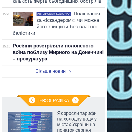
кількість жертв сьогоднішніх обстрілів
Полювання
АВТОРСЬКА КОЛОНКА
15:28
за «Іскандером»: чи можна
його знищити без власної
балістики
Росіяни розстріляли полоненого
15:15
воїна поблизу Мирного на Донеччині
– прокуратура
Більше новин
ІНФОГРАФІКА
Як зросли тарифи
на холодну воду у
містах України на
початок серпня