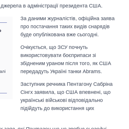
 джерела в адміністрації президента США.
За даними журналістів, офіційна заява
про постачання таких видів снарядів
о
буде опублікована вже сьогодні.
Очікується, що ЗСУ почнуть
використовувати боєприпаси зі
збідненим ураном після того, як США
передадуть Україні танки Abrams.
алі
Заступник речника Пентагону Сабріна
Сінгх заявила, що США впевнені, що
українські військові відповідально
підійдуть до використання цих
Економіка ШІ-
гігантів: скільки
коштують і
заробляють