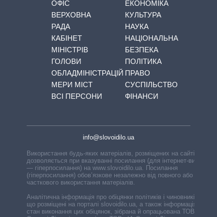
ОФІС
ЕКОНОМІКА
ВЕРХОВНА
КУЛЬТУРА
РАДА
НАУКА
КАБІНЕТ
НАЦІОНАЛЬНА
МІНІСТРІВ
БЕЗПЕКА
ГОЛОВИ
ПОЛІТИКА
ОБЛАДМІНІСТРАЦІЙ
ПРАВО
МЕРИ МІСТ
СУСПІЛЬСТВО
ВСІ ПЕРСОНИ
ФІНАНСИ
info@slovoidilo.ua
Використання будь-яких матеріалів, розміщених на сайті,
дозволяється при вказуванні посилання (для інтернет-видань
— гіперпосилання) на www.slovoidilo.ua. Посилання
(гіперпосилання) обов’язкове незалежно від повного або
часткового використання матеріалів.
Аналітична інформація про обіцянки політиків і чиновників,
що розміщені на порталі slovoidilo.ua, а також інформація про
стан виконання цих обіцянок, зібрана й опрацьована ТОВ «ІА