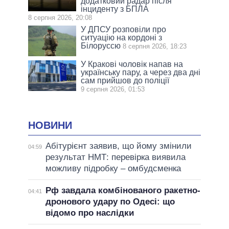
додатковий радар після
інциденту з БПЛА
8 серпня 2026, 20:08
У ДПСУ розповіли про
ситуацію на кордоні з
Білоруссю
8 серпня 2026, 18:23
У Кракові чоловік напав на
українську пару, а через два дні
сам прийшов до поліції
9 серпня 2026, 01:53
НОВИНИ
Абітурієнт заявив, що йому змінили
04:59
результат НМТ: перевірка виявила
можливу підробку – омбудсменка
Рф завдала комбінованого ракетно-
04:41
дронового удару по Одесі: що
відомо про наслідки