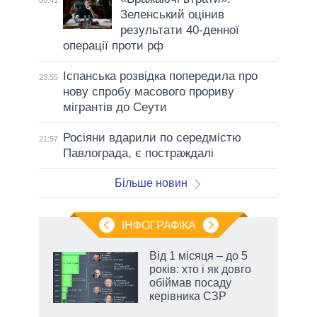
00:41
Зеленський оцінив
результати 40-денної
операції проти рф
Іспанська розвідка попередила про
23:55
нову спробу масового прориву
мігрантів до Сеути
Росіяни вдарили по середмістю
21:57
Павлограда, є постраждалі
Більше новин
ІНФОГРАФІКА
жет
Від 1 місяця – до 5
років: хто і як довго
ків
обіймав посаду
керівника СЗР