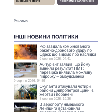
ІНШІ НОВИНИ ПОЛІТИКИ
Рф завдала комбінованого
ракетно-дронового удару по
Одесі: що відомо про наслідки
9 серпня 2026, 04:41
Абітурієнт заявив, що йому
змінили результат НМТ:
перевірка виявила можливу
підробку – омбудсменка
9 серпня 2026, 04:59
Окупанти атакували чотири
райони Дніпропетровщини, є
жертви і поранені
8 серпня 2026, 19:36
В аеропорту німецького
Лейпцига встановили