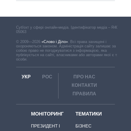
Cуб'єкт у сфері онлайн-медіа. Ідентифікатор медіа – R40-
05063
© 2009—2026
«Слово і Діло»
.
Всі права захищені і
охороняються законом. Адміністрація сайту залишає за
собою право не погоджуватися з інформацією, яка
публікується на сайті, власниками або авторами якої є треті
особи.
УКР
РОС
ПРО НАС
КОНТАКТИ
ПРАВИЛА
МОНІТОРИНГ
ТЕМАТИКИ
ПРЕЗИДЕНТ І
БІЗНЕС