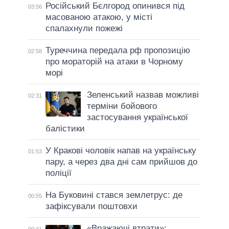
Російський Бєлгород опинився під
03:56
масованою атакою, у місті
спалахнули пожежі
Туреччина передала рф пропозицію
02:58
про мораторій на атаки в Чорному
морі
Зеленський назвав можливі
02:31
терміни бойового
застосування української
балістики
У Кракові чоловік напав на українську
01:53
пару, а через два дні сам прийшов до
поліції
На Буковині стався землетрус: де
00:55
зафіксували поштовхи
«Вражаючі втрати»: