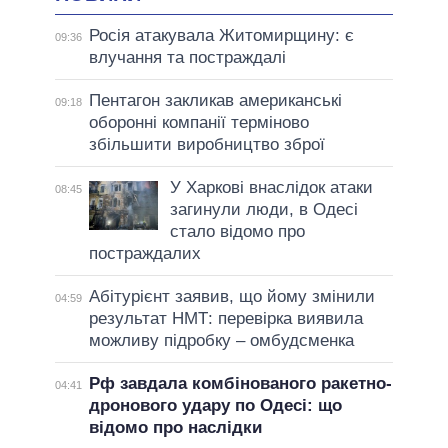
Росія атакувала Житомирщину: є
09:36
влучання та постраждалі
Пентагон закликав американські
09:18
оборонні компанії терміново
збільшити виробництво зброї
У Харкові внаслідок атаки
08:45
загинули люди, в Одесі
стало відомо про
постраждалих
Абітурієнт заявив, що йому змінили
04:59
результат НМТ: перевірка виявила
можливу підробку – омбудсменка
Рф завдала комбінованого ракетно-
04:41
дронового удару по Одесі: що
відомо про наслідки