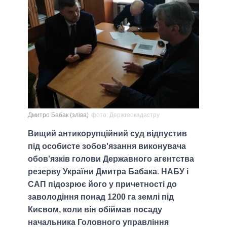
Дмитро Бабак (зліва)
фото: Держгеокадастру
Вищий антикорупційний суд відпустив
під особисте зобов'язання виконувача
обов'язків голови Державного агентства
резерву України Дмитра Бабака. НАБУ і
САП підозрює його у причетності до
заволодіння понад 1200 га землі під
Києвом, коли він обіймав посаду
начальника Головного управління