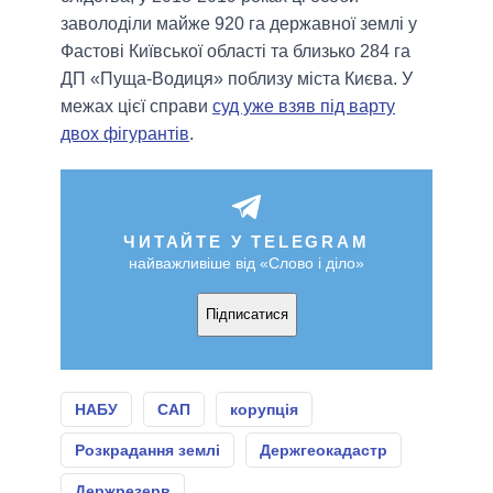
заволоділи майже 920 га державної землі у
Фастові Київської області та близько 284 га
ДП «Пуща-Водиця» поблизу міста Києва. У
межах цієї справи
суд уже взяв під варту
двох фігурантів
.
ЧИТАЙТЕ У TELEGRAM
найважливіше від «Слово і діло»
Підписатися
НАБУ
САП
корупція
Розкрадання землі
Держгеокадастр
Держрезерв