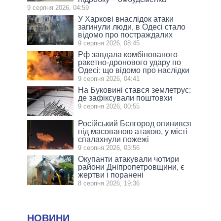
9 серпня 2026, 04:59
У Харкові внаслідок атаки
загинули люди, в Одесі стало
відомо про постраждалих
9 серпня 2026, 08:45
Рф завдала комбінованого
ракетно-дронового удару по
Одесі: що відомо про наслідки
9 серпня 2026, 04:41
На Буковині стався землетрус:
де зафіксували поштовхи
9 серпня 2026, 00:55
Російський Бєлгород опинився
під масованою атакою, у місті
спалахнули пожежі
9 серпня 2026, 03:56
Окупанти атакували чотири
райони Дніпропетровщини, є
жертви і поранені
8 серпня 2026, 19:36
НОВИНИ