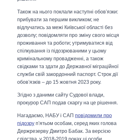
Також на нього поклали наступні обов'язки:
прибувати за першим викликом; не
відлучатись за межі Київської області без
дозволу; повідомляти про зміну свого місця
проживання та роботи; утримуватися від
спілкування із підозрюваними у цьому
кримінальному провадженні, а також
свідками та здати до Державної міграційної
служби свій закордонний паспорт. Строк дії
обов'язків – до 15 жовтня 2023 року.
Згідно з даними сайту Судової влади,
прокурор САП подав скаргу на це рішення.
Нагадаємо, НАБУ і САП
повідомили про
підозру
п'ятьом особам, серед яких голова
Держрезерву Дмитро Бабак. За версією
слідства, у 2018-2019 роках ці особи