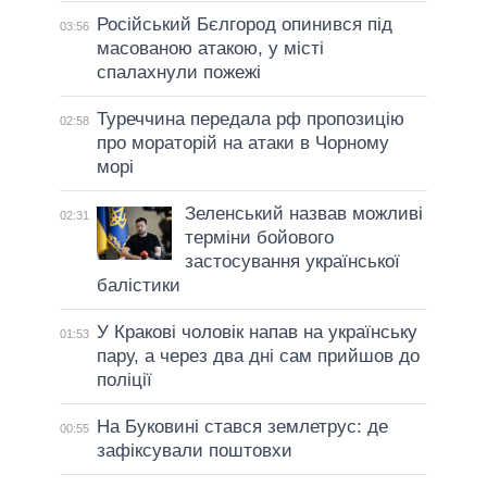
Російський Бєлгород опинився під
03:56
масованою атакою, у місті
спалахнули пожежі
Туреччина передала рф пропозицію
02:58
про мораторій на атаки в Чорному
морі
Зеленський назвав можливі
02:31
терміни бойового
застосування української
балістики
У Кракові чоловік напав на українську
01:53
пару, а через два дні сам прийшов до
поліції
На Буковині стався землетрус: де
00:55
зафіксували поштовхи