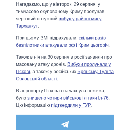
Нагадаємо, що у вівторок, 29 серпня, у
тимчасово окупованому Криму пролунав
черговий потужний
вибух у районі мису
Тарханкут
.
При цьому, ЗМІ підрахували,
скільки разів
безпілотники атакували рф і Крим цьогоріч
.
Також в ніч на 30 серпня в росії заявили про
масовану атаку дронів.
Вибухи пролунали у
Пскові
, а також у російських
Брянську, Тулі та
Орловській області
.
В аеропорту Пскова спалахнула пожежа,
було
знищено чотири військові літаки Іл-76
.
Цю інформацію
підтвердили у ГУР
.