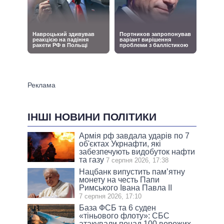
ІНШІ НОВИНИ ПОЛІТИКИ
Армія рф завдала ударів по 7
об'єктах Укрнафти, які
забезпечують видобуток нафти
та газу
7 серпня 2026, 17:38
Нацбанк випустить пам’ятну
монету на честь Папи
Римського Івана Павла II
7 серпня 2026, 17:10
База ФСБ та 6 суден
«тіньового флоту»: СБС
атакували понад 100 ворожих