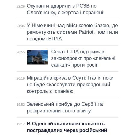
Окупанти вдарили з РСЗВ по
22:29
Слов'янську, є жертва і поранені
У Німеччині над військовою базою, де
21:45
ремонтують системи Patriot, помітили
невідомі БПЛА
Сенат США підтримав
20:55
законопроєкт про «пекельні
санкції» проти росії
Міграційна криза в Сеуті: Італія поки
20:19
не буде скасовувати прикордонний
контроль з Іспанією
Зеленський прибув до Сербії та
19:52
розкрив плани свого візиту
В Одесі збільшилася кількість
19:17
постраждалих через російський