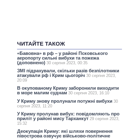
ЧИТАЙТЕ ТАКОЖ
«Бавовна» в рф – у районі Псковського
аеропорту сильні вибухи та пожежа
(доповнено)
30 серпня 2023, 00:35
ЗМІ підрахували, скільки разів безпілотники
атакували рф і Крим цьогоріч
30 серпня 2023,
20:09
В окупованому Криму заборонили виходити
в море малим суднам
30 серпня 2023, 16:10
У Криму знову пролунали потужні вибухи
30
серпня 2023, 11:20
У Криму пролунав вибух: повідомляють про
приліт у районі мису Тарханкут
29 серпня 2023,
15:32
Деокупація Криму: які шляхи повернення
півострова озвучує військово-політичне