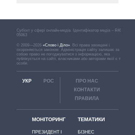
Cуб'єкт у сфері онлайн-медіа. Ідентифікатор медіа – R40-
05063
© 2009—2026
«Слово і Діло»
.
Всі права захищені і
охороняються законом. Адміністрація сайту залишає за
собою право не погоджуватися з інформацією, яка
публікується на сайті, власниками або авторами якої є треті
особи.
УКР
РОС
ПРО НАС
КОНТАКТИ
ПРАВИЛА
МОНІТОРИНГ
ТЕМАТИКИ
ПРЕЗИДЕНТ І
БІЗНЕС