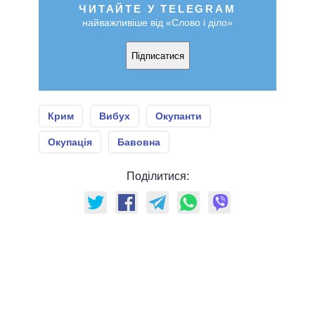
ЧИТАЙТЕ У TELEGRAM
найважливіше від «Слово і діло»
Підписатися
Крим
Вибух
Окупанти
Окупація
Бавовна
Поділитися: