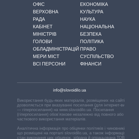
ОФІС
ЕКОНОМІКА
ВЕРХОВНА
КУЛЬТУРА
РАДА
НАУКА
КАБІНЕТ
НАЦІОНАЛЬНА
МІНІСТРІВ
БЕЗПЕКА
ГОЛОВИ
ПОЛІТИКА
ОБЛАДМІНІСТРАЦІЙ
ПРАВО
МЕРИ МІСТ
СУСПІЛЬСТВО
ВСІ ПЕРСОНИ
ФІНАНСИ
info@slovoidilo.ua
Використання будь-яких матеріалів, розміщених на сайті,
дозволяється при вказуванні посилання (для інтернет-видань
— гіперпосилання) на www.slovoidilo.ua. Посилання
(гіперпосилання) обов’язкове незалежно від повного або
часткового використання матеріалів.
Аналітична інформація про обіцянки політиків і чиновників,
що розміщені на порталі slovoidilo.ua, а також інформація про
стан виконання цих обіцянок, зібрана й опрацьована ТОВ «ІА