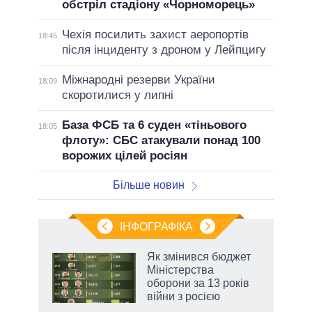
обстріл стадіону «Чорноморець»
Чехія посилить захист аеропортів
18:45
після інциденту з дроном у Лейпцигу
Міжнародні резерви України
18:09
скоротилися у липні
База ФСБ та 6 суден «тіньового
18:05
флоту»: СБС атакували понад 100
ворожих цілей росіян
Більше новин
ІНФОГРАФІКА
 як
Як змінився бюджет
и за
Міністерства
оборони за 13 років
2027-
війни з росією