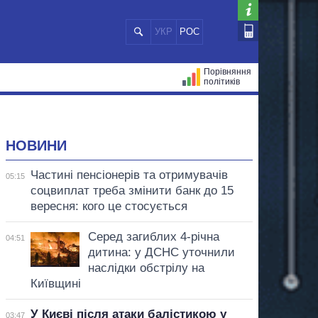
УКР
РОС
Порівняння
політиків
ЦІЙ
МЕРИ МІСТ
ВСІ ПЕРСОНИ
НОВИНИ
Частині пенсіонерів та отримувачів
05:15
соцвиплат треба змінити банк до 15
вересня: кого це стосується
Серед загиблих 4-річна
04:51
дитина: у ДСНС уточнили
наслідки обстрілу на
Київщині
У Києві після атаки балістикою у
03:47