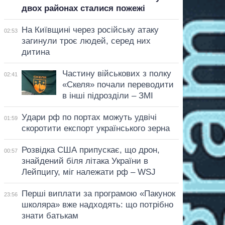
двох районах сталися пожежі
На Київщині через російську атаку
02:53
загинули троє людей, серед них
дитина
Частину військових з полку
02:41
«Скеля» почали переводити
в інші підрозділи – ЗМІ
Удари рф по портах можуть удвічі
01:59
скоротити експорт українського зерна
Розвідка США припускає, що дрон,
00:57
знайдений біля літака України в
Лейпцигу, міг належати рф – WSJ
Перші виплати за програмою «Пакунок
23:56
школяра» вже надходять: що потрібно
знати батькам