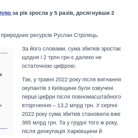
іллю
за рік зросла у 5 разів, досягнувши 2
а природних ресурсів Руслан Стрілець.
За його словами, сума збитків зростає
щодня і 2 трлн грн є далеко не
остаточною цифрою.
я
Так, у травні 2022 року після вигнання
окупантів з Київщини були озвучені
,
перші цифри після повномасштабного
вторгнення – 13,2 млрд грн. У серпні
и
Від 1 місяця – до 5
2022 року сума збитків становила вже
років: хто і як
385 млрд грн. Та у грудні того ж року,
довго обіймав
посаду керівника
після деокупація Харківщини й
СЗР