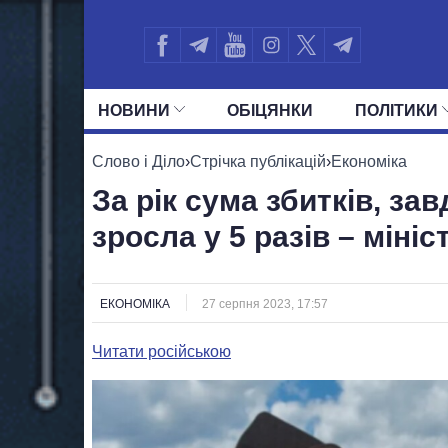
НОВИНИ
ОБIЦЯНКИ
ПОЛIТИКИ
УСІ ПОЛІТИКИ
ПРЕЗИДЕНТ І ОФ
Слово і Діло
›
Стрічка публікацій
›
Економіка
За рік сума збитків, за
зросла у 5 разів – мініс
ЕКОНОМІКА
27 серпня 2023, 17:57
Читати російською