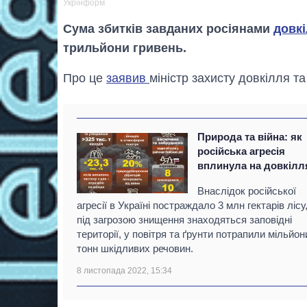
Укрінформ
Сума збитків завданих росіянами
довк
трильйони гривень.
Про це
заявив
міністр захисту довкілля т
Природа та війна: як
російська агресія
вплинула на довкілл
Внаслідок російської
агресії в Україні постраждало 3 млн гектарів лісу
під загрозою знищення знаходяться заповідні
території, у повітря та ґрунти потрапили мільйон
тонн шкідливих речовин.
8 листопада 2022, 15:34