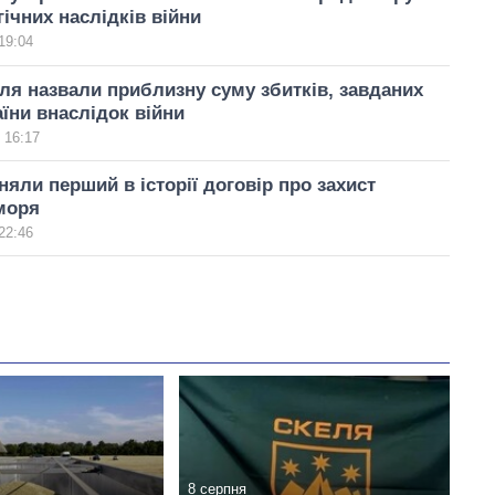
ічних наслідків війни
19:04
ля назвали приблизну суму збитків, завданих
їни внаслідок війни
 16:17
яли перший в історії договір про захист
моря
22:46
8 серпня