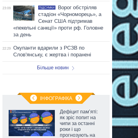
Ворог обстріляв
ПІДСУМКИ
23:09
стадіон «Чорноморець», а
Сенат США підтримав
«пекельні санкції» проти рф. Головне
за день
Окупанти вдарили з РСЗВ по
22:29
Слов'янську, є жертва і поранені
Більше новин
ІНФОГРАФІКА
Дефіцит пам’яті:
як зріс попит на
чипи за останні
роки і що
прогнозують на