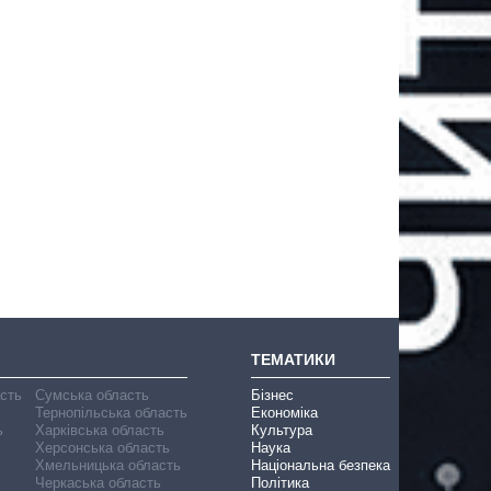
ТЕМАТИКИ
асть
Сумська область
Бізнес
Тернопільська область
Економіка
ь
Харківська область
Культура
Херсонська область
Наука
Хмельницька область
Національна безпека
Черкаська область
Політика