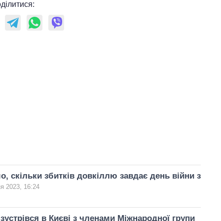
ділитися:
о, скільки збитків довкіллю завдає день війни з
я 2023, 16:24
зустрівся в Києві з членами Міжнародної групи