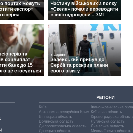
по портах можуть
Частину військових з полку
ротити експорт
«Скеля» почали переводити
го зерна
в інші підрозділи – ЗМІ
нсіонерів та
7 серпня
ів соцвиплат
Зеленський прибув до
ити банк до 15
Сербії та розкрив плани
ого це стосується
свого візиту
РЕГІОНИ
Київ
Івано-Франківська обл
Автономна республіка Крим
Київська область
Вінницька область
Кіровоградська област
В
Волинська область
Луганська область
Дніпропетровська область
Львівська область
Й
Донецька область
Миколаївська область