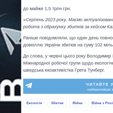
до майже 1,5 трлн грн.
«
Серпень 2023 року. Маємо актуалізовані
робота з обрахунку збитків за кейсом Ка
Раніше повідомляли, що один день повно
довкіллю України збитків на суму 102 міл
До слова, у червні цього року Володимир
Міжнародної робочої групи щодо екологічни
шведська екоактивістка Грета Тунберг.
ЧИТАЙТЕ 
найважливіше в
Екологія
Збитки
Війна
Війна з Рос