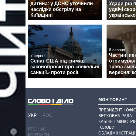
дитина: у ДСНС уточнили
Удари рф 
наслідки обстрілу на
удвічі ско
Київщині
українсько
8 серпня
Частині пе
7 серпня
Сенат США підтримав
отримувач
законопроєкт про «пекельні
треба змін
санкції» проти росії
вересня: к
МОНІТОРИНГ
ПРЕЗИДЕНТ І ОФІС
УКР
РОС
ВЕРХОВНА РАДА
КАБІНЕТ МІНІСТРІ
ГОЛОВИ
ПРО НАС
ОБЛАДМІНІСТРАЦІ
КОНТАКТИ