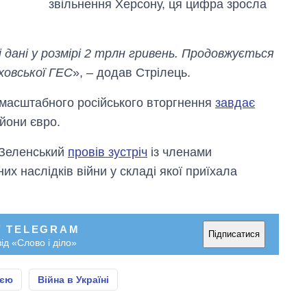
звільнення Херсону, ця цифра зросла
 дані у розмірі 2 трлн гривень. Продовжується
ховської ГЕС
», – додав Стрілець.
масштабного російського вторгнення
завдає
ьйони євро.
 Зеленський
провів зустріч
із членами
х наслідків війни у складі якої приїхала
У TELEGRAM
Підписатися
ід «Слово і діло»
ією
Війна в Україні