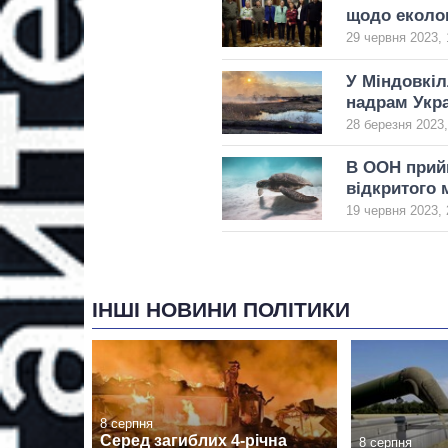
щодо еколог
29 червня 2023, 
У Міндовкіл
надрам Укра
28 березня 2023,
В ООН прийн
відкритого 
19 червня 2023, 
ІНШІ НОВИНИ ПОЛІТИКИ
8 серпня
Серед загиблих 4-річна
8 серпня