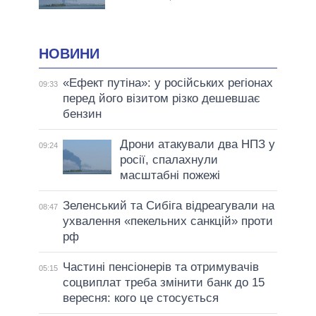
НОВИНИ
«Ефект путіна»: у російських регіонах
09:33
перед його візитом різко дешевшає
бензин
Дрони атакували два НПЗ у
09:24
росії, спалахнули
масштабні пожежі
Зеленський та Сибіга відреагували на
08:47
ухвалення «пекельних санкцій» проти
рф
Частині пенсіонерів та отримувачів
05:15
соцвиплат треба змінити банк до 15
вересня: кого це стосується