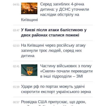
Серед загиблих 4-річна
04:51
дитина: у ДСНС уточнили
наслідки обстрілу на
Київщині
У Києві після атаки балістикою у
03:47
двох районах сталися пожежі
На Київщині через російську атаку
02:53
загинули троє людей, серед них
дитина
Частину військових з полку
02:41
«Скеля» почали переводити
в інші підрозділи – ЗМІ
Удари рф по портах можуть удвічі
01:59
скоротити експорт українського зерна
Розвідка США припускає, що дрон,
00:57