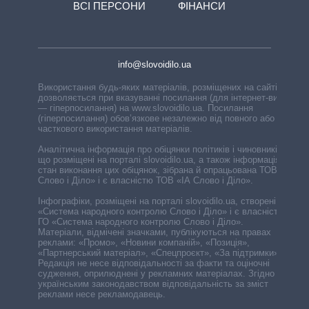
ВСІ ПЕРСОНИ
ФІНАНСИ
info@slovoidilo.ua
Використання будь-яких матеріалів, розміщених на сайті,
дозволяється при вказуванні посилання (для інтернет-видань
— гіперпосилання) на www.slovoidilo.ua. Посилання
(гіперпосилання) обов’язкове незалежно від повного або
часткового використання матеріалів.
Аналітична інформація про обіцянки політиків і чиновників,
що розміщені на порталі slovoidilo.ua, а також інформація про
стан виконання цих обіцянок, зібрана й опрацьована ТОВ «ІА
Слово і Діло» і є власністю ТОВ «ІА Слово і Діло».
Інфографіки, розміщені на порталі slovoidilo.ua, створені ГО
«Система народного контролю Слово і Діло» і є власністю
ГО «Система народного контролю Слово і Діло».
Матеріали, відмічені значками, публікуються на правах
реклами: «Промо», «Новини компаній», «Позиція»,
«Партнерський матеріал», «Спецпроєкт», «За підтримки».
Редакція не несе відповідальності за факти та оціночні
судження, оприлюднені у рекламних матеріалах. Згідно з
українським законодавством відповідальність за зміст
реклами несе рекламодавець.