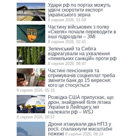
Удари рф по портах можуть
удвічі скоротити експорт
українського зерна
8 серпня 2026, 01:59
Частину військових з полку
«Скеля» почали переводити в
інші підрозділи – ЗМІ
8 серпня 2026, 02:41
Зеленський та Сибіга
відреагували на ухвалення
«пекельних санкцій» проти рф
8 серпня 2026, 08:47
Частині пенсіонерів та
отримувачів соцвиплат треба
змінити банк до 15 вересня:
кого це стосується
8 серпня 2026, 05:15
Розвідка США припускає, що
дрон, знайдений біля літака
України в Лейпцигу, міг
належати рф – WSJ
8 серпня 2026, 00:57
Дрони атакували два НПЗ у
росії, спалахнули масштабні
пожежі
8 серпня 2026, 09:24