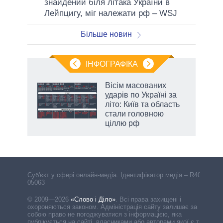
знайдений біля літака України в
Лейпцигу, міг належати рф – WSJ
Більше новин
ІНФОГРАФІКА
 5
Вісім масованих
вго
ударів по Україні за
літо: Київ та область
стали головною
ціллю рф
аспі
Cуб'єкт у сфері онлайн-медіа. Ідентифікатор медіа – R40-
05063
© 2009—2026
«Слово і Діло»
.
Всі права захищені і
охороняються законом. Адміністрація сайту залишає за
собою право не погоджуватися з інформацією, яка
публікується на сайті, власниками або авторами якої є треті