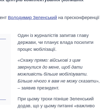
дент
Володимир Зеленський
на пресконференції
Один із журналістів запитав главу
держави, чи планує влада посилити
процес мобілізації.
«Скажу прямо: військові з цим
звернулися до мене, щоб дати
можливість більше мобілізувати.
Більше нічого я вам не можу сказати»,
Дефіцит пам’яті:
– заявив президент.
як зріс попит на
чипи за останні
роки і що
При цьому трохи пізніше Зеленський
прогнозують на
додав, що у цьому питанні «важливо
2027-й