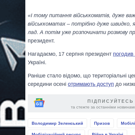
«І тому питання військкоматів, дуже важ
військкоматах – потрібно дуже швидко,
лад. А потім уже розпочинати розмову пр
президент.
Нагадаємо, 17 серпня президент
погодив 
Україні.
Раніше стало відомо, що територіальні це
середини осені
отримають доступ
до низк
ПІДПИСУЙТЕСЬ
та стежте за останніми новинами
Володимир Зеленський
Призов
Мобілі
Мобілізаційний ресурс
Війна в Україні