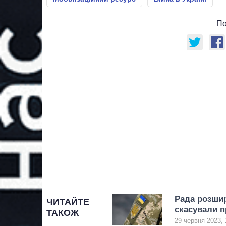
По
Рада розшир
ЧИТАЙТЕ
скасували п
ТАКОЖ
29 червня 2023, 