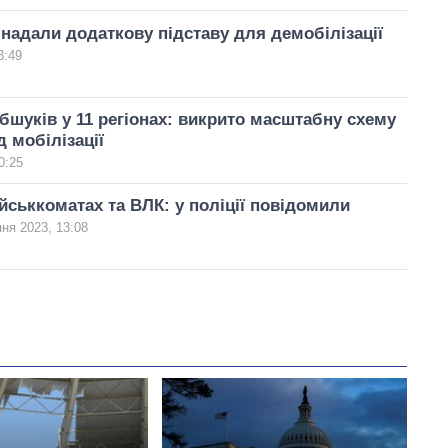
надали додаткову підставу для демобілізації
3:49
бшуків у 11 регіонах: викрито масштабну схему
д мобілізації
0:25
йськкоматах та ВЛК: у поліції повідомили
ня 2023, 13:08