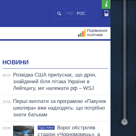
УКР
РОС
Порівняння
політиків
ЦІЙ
МЕРИ МІСТ
ВСІ ПЕРСОНИ
НОВИНИ
Розвідка США припускає, що дрон,
00:57
знайдений біля літака України в
Лейпцигу, міг належати рф – WSJ
Перші виплати за програмою «Пакунок
23:56
школяра» вже надходять: що потрібно
знати батькам
Ворог обстріляв
ПІДСУМКИ
23:09
стадіон «Чорноморець», а