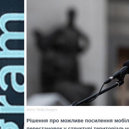
Фото: Getty Images
Рішення про можливе посилення мобілі
перестановок у структурі територіаль