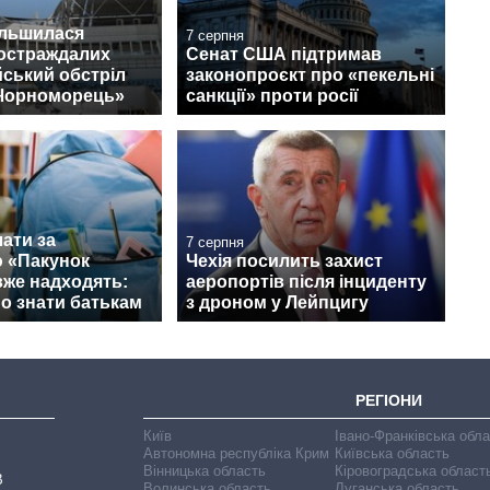
ільшилася
7 серпня
постраждалих
Сенат США підтримав
йський обстріл
законопроєкт про «пекельні
«Чорноморець»
санкції» проти росії
ати за
7 серпня
 «Пакунок
Чехія посилить захист
вже надходять:
аеропортів після інциденту
о знати батькам
з дроном у Лейпцигу
РЕГІОНИ
Київ
Івано-Франківська обл
Автономна республіка Крим
Київська область
Вінницька область
Кіровоградська област
В
Волинська область
Луганська область