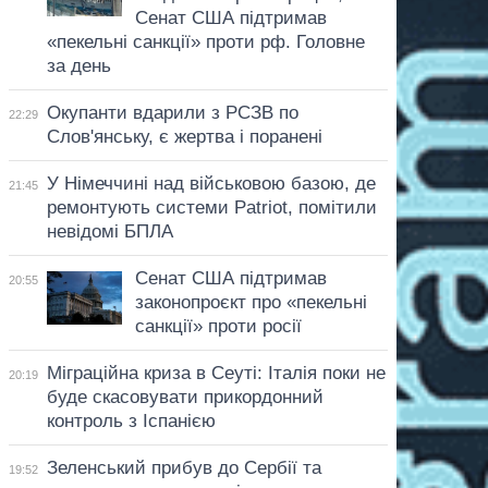
Сенат США підтримав
«пекельні санкції» проти рф. Головне
за день
Окупанти вдарили з РСЗВ по
22:29
Слов'янську, є жертва і поранені
У Німеччині над військовою базою, де
21:45
ремонтують системи Patriot, помітили
невідомі БПЛА
Сенат США підтримав
20:55
законопроєкт про «пекельні
санкції» проти росії
Міграційна криза в Сеуті: Італія поки не
20:19
буде скасовувати прикордонний
контроль з Іспанією
Зеленський прибув до Сербії та
19:52