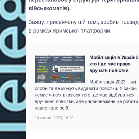
військкоматів).
Заяву, присвячену цій темі, зробив прези
в рамках Кримської платформи.
Мобілізація в Україні:
хто і де має право
вручати повістки
Мобілізація 2023 – які
особи та де можуть видавати повістки. У законі
немає чітких вказівок того, де має відбуватися
вручення повістки, але уповноважене це робити
певне коло осіб.
14 лютого 2023, 16:10