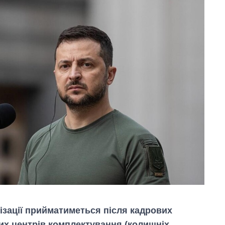
зації прийматиметься після кадрових
них центрів комплектування (колишніх