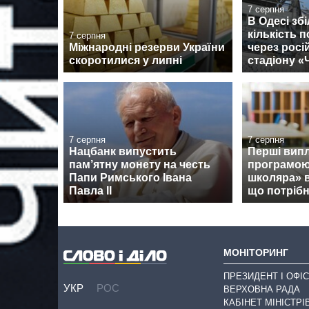
7 серпня
В Одесі зб
кількість 
7 серпня
Міжнародні резерви України
через росі
скоротилися у липні
стадіону 
7 серпня
7 серпня
Нацбанк випустить
Перші випл
пам’ятну монету на честь
програмою
Папи Римського Івана
школяра» 
Павла II
що потрібн
МОНІТОРИНГ
ПРЕЗИДЕНТ І ОФІС
УКР
РОС
ВЕРХОВНА РАДА
КАБІНЕТ МІНІСТРІ