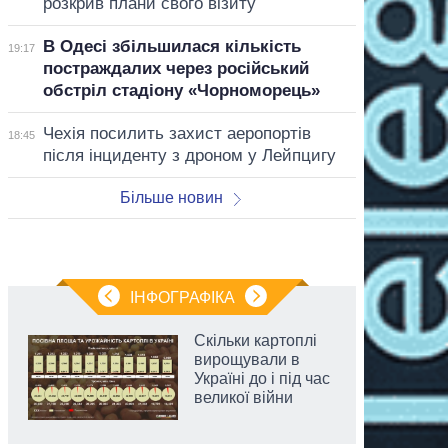
розкрив плани свого візиту
В Одесі збільшилася кількість
19:17
постраждалих через російський
обстріл стадіону «Чорноморець»
Чехія посилить захист аеропортів
18:45
після інциденту з дроном у Лейпцигу
Більше новин
ІНФОГРАФІКА
Скільки картоплі
вирощували в
Україні до і під час
великої війни