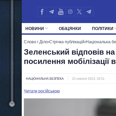
НОВИНИ
ОБIЦЯНКИ
ПОЛIТИКИ
УСІ ПОЛІТИКИ
ПРЕЗИДЕНТ І ОФ
Слово і Діло
›
Стрічка публікацій
›
Національна б
Зеленський відповів н
посилення мобілізації в
НАЦІОНАЛЬНА БЕЗПЕКА
23 серпня 2023, 18:51
Читати російською