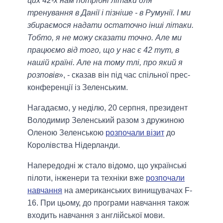
цих 42-х нам потрібні літаки для
тренування в Данії і пізніше - в Румунії. І ми
збираємося надати остаточно інші літаки.
Тобто, я не можу сказати точно. Але ми
працюємо від того, що у нас є 42 тут, в
нашій країні. Але на тому тлі, про який я
розповів
», - сказав він під час спільної прес-
конференції із Зеленським.
Нагадаємо, у неділю, 20 серпня, президент
Володимир Зеленський разом з дружиною
Оленою Зеленською
розпочали візит
до
Королівства Нідерланди.
Напередодні ж стало відомо, що українські
пілоти, інженери та техніки вже
розпочали
навчання
на американських винищувачах F-
16. При цьому, до програми навчання також
входить навчання з англійської мови.