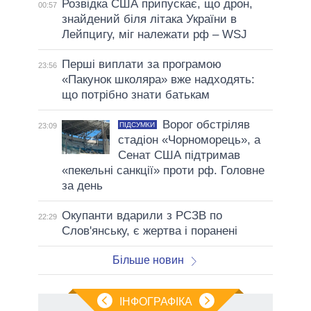
Розвідка США припускає, що дрон,
00:57
знайдений біля літака України в
Лейпцигу, міг належати рф – WSJ
Перші виплати за програмою
23:56
«Пакунок школяра» вже надходять:
що потрібно знати батькам
Ворог обстріляв
ПІДСУМКИ
23:09
стадіон «Чорноморець», а
Сенат США підтримав
«пекельні санкції» проти рф. Головне
за день
Окупанти вдарили з РСЗВ по
22:29
Слов'янську, є жертва і поранені
Більше новин
ІНФОГРАФІКА