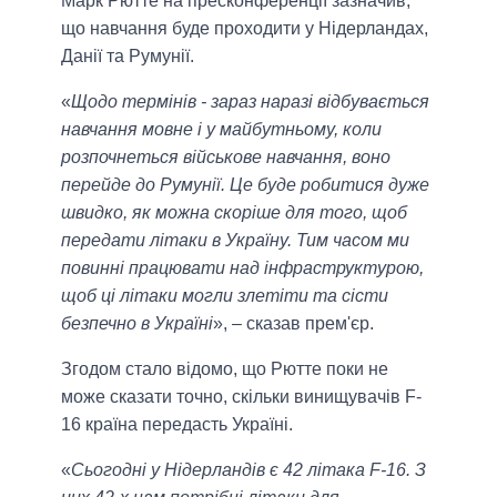
Марк Рютте на пресконференції зазначив,
що навчання буде проходити у Нідерландах,
Данії та Румунії.
«
Щодо термінів - зараз наразі відбувається
навчання мовне і у майбутньому, коли
розпочнеться військове навчання, воно
перейде до Румунії. Це буде робитися дуже
швидко, як можна скоріше для того, щоб
передати літаки в Україну. Тим часом ми
повинні працювати над інфраструктурою,
щоб ці літаки могли злетіти та сісти
безпечно в Україні
», – сказав прем'єр.
Згодом стало відомо, що Рютте поки не
може сказати точно, скільки винищувачів F-
16 країна передасть Україні.
«
Сьогодні у Нідерландів є 42 літака F-16. З