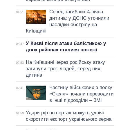
Серед загиблих 4-річна
04:51
дитина: у ДСНС уточнили
наслідки обстрілу на
Київщині
У Києві після атаки балістикою у
03:47
двох районах сталися пожежі
На Київщині через російську атаку
02:53
загинули троє людей, серед них
дитина
Частину військових з полку
02:41
«Скеля» почали переводити
в інші підрозділи – ЗМІ
Удари рф по портах можуть удвічі
01:59
скоротити експорт українського зерна