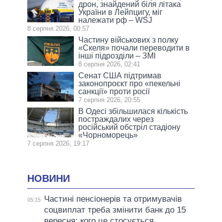
дрон, знайдений біля літака
України в Лейпцигу, міг
належати рф – WSJ
8 серпня 2026, 00:57
Частину військових з полку
«Скеля» почали переводити в
інші підрозділи – ЗМІ
8 серпня 2026, 02:41
Сенат США підтримав
законопроєкт про «пекельні
санкції» проти росії
7 серпня 2026, 20:55
В Одесі збільшилася кількість
постраждалих через
російський обстріл стадіону
«Чорноморець»
7 серпня 2026, 19:17
НОВИНИ
Частині пенсіонерів та отримувачів
05:15
соцвиплат треба змінити банк до 15
вересня: кого це стосується