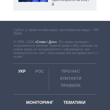
й
Cуб'єкт у сфері онлайн-медіа. Ідентифікатор медіа – R40-
05063
© 2009—2026
«Слово і Діло»
.
Всі права захищені і
охороняються законом. Адміністрація сайту залишає за
собою право не погоджуватися з інформацією, яка
публікується на сайті, власниками або авторами якої є треті
особи.
УКР
РОС
ПРО НАС
КОНТАКТИ
ПРАВИЛА
МОНІТОРИНГ
ТЕМАТИКИ