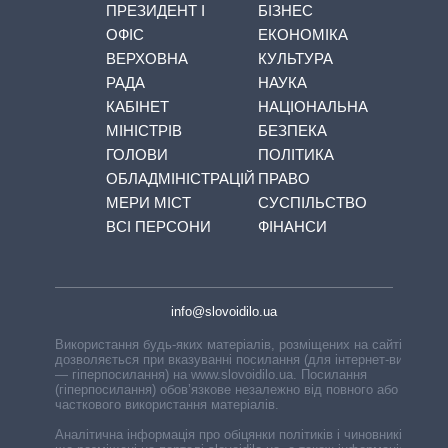
ПРЕЗИДЕНТ І
БІЗНЕС
ОФІС
ЕКОНОМІКА
ВЕРХОВНА
КУЛЬТУРА
РАДА
НАУКА
КАБІНЕТ
НАЦІОНАЛЬНА
МІНІСТРІВ
БЕЗПЕКА
ГОЛОВИ
ПОЛІТИКА
ОБЛАДМІНІСТРАЦІЙ
ПРАВО
МЕРИ МІСТ
СУСПІЛЬСТВО
ВСІ ПЕРСОНИ
ФІНАНСИ
info@slovoidilo.ua
Використання будь-яких матеріалів, розміщених на сайті,
дозволяється при вказуванні посилання (для інтернет-видань
— гіперпосилання) на www.slovoidilo.ua. Посилання
(гіперпосилання) обов’язкове незалежно від повного або
часткового використання матеріалів.
Аналітична інформація про обіцянки політиків і чиновників,