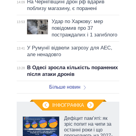
На Чернігівщині дрон рф вдарив
14:09
поблизу магазину, є поранені
Удар по Харкову: мер
13:53
повідомив про 37
постраждалих і 1 загиблого
У Румунії відвели загрозу для АЕС,
13:41
але ненадовго
В Одесі зросла кількість поранених
13:28
після атаки дронів
Більше новин
ІНФОГРАФІКА
Дефіцит пам’яті: як
раїні
зріс попит на чипи за
ої
останні роки і що
прогнозують на 2027-