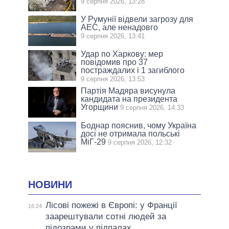
9 серпня 2026, 13:28
У Румунії відвели загрозу для
АЕС, але ненадовго
9 серпня 2026, 13:41
Удар по Харкову: мер
повідомив про 37
постраждалих і 1 загиблого
9 серпня 2026, 13:53
Партія Мадяра висунула
кандидата на президента
Угорщини
9 серпня 2026, 14:33
Боднар пояснив, чому Україна
досі не отримала польські
МіГ-29
9 серпня 2026, 12:32
НОВИНИ
Лісові пожежі в Європі: у Франції
16:24
заарештували сотні людей за
підозрами у підпалах