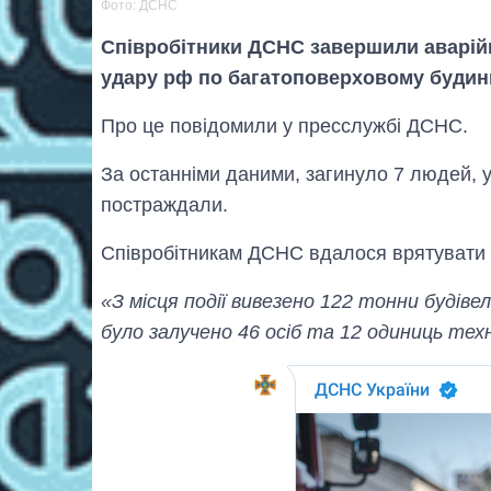
Фото: ДСНС
Співробітники ДСНС завершили аварійн
удару рф по багатоповерховому будинк
Про це повідомили у пресслужбі ДСНС.
За останніми даними, загинуло 7 людей, 
постраждали.
Співробітникам ДСНС вдалося врятувати 
«З місця події вивезено 122 тонни будівел
було залучено 46 осіб та 12 одиниць техн