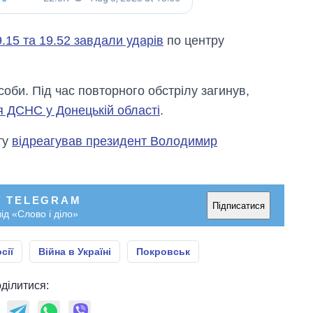
9.15 та 19.52 завдали ударів
по центру
оби. Під час повторного обстрілу загинув,
я ДСНС у Донецькій області
.
ту
відреагував президент Володимир
У TELEGRAM
Підписатися
ід «Слово і діло»
сії
Війна в Україні
Покровськ
ділитися: