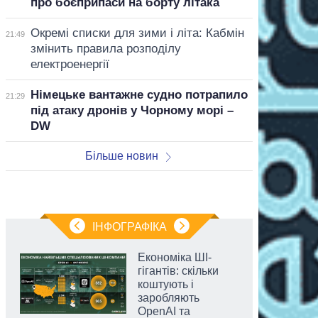
про боєприпаси на борту літака
Окремі списки для зими і літа: Кабмін
21:49
змінить правила розподілу
електроенергії
Німецьке вантажне судно потрапило
21:29
під атаку дронів у Чорному морі –
DW
Більше новин
ІНФОГРАФІКА
Економіка ШІ-
гігантів: скільки
коштують і
заробляють
OpenAI та