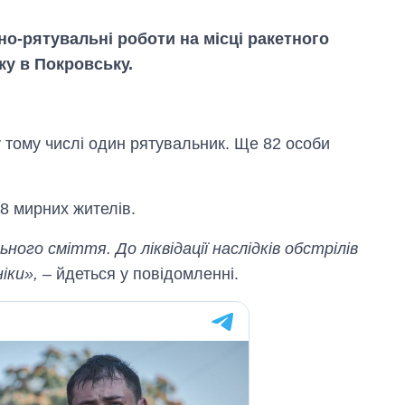
о-рятувальні роботи на місці ракетного
у в Покровську.
у тому числі один рятувальник. Ще 82 особи
8 мирних жителів.
ьного сміття. До ліквідації наслідків обстрілів
іки»,
– йдеться у повідомленні.
Як зросли тарифи
на холодну воду у
містах України на
початок серпня