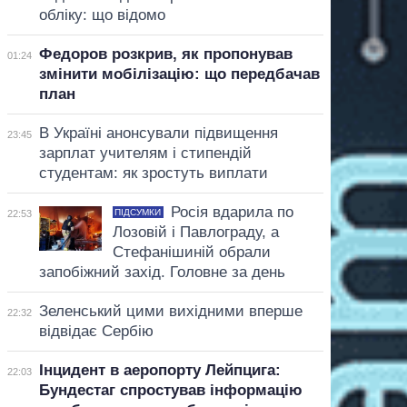
обліку: що відомо
Федоров розкрив, як пропонував
01:24
змінити мобілізацію: що передбачав
план
В Україні анонсували підвищення
23:45
зарплат учителям і стипендій
студентам: як зростуть виплати
Росія вдарила по
ПІДСУМКИ
22:53
Лозовій і Павлограду, а
Стефанішиній обрали
запобіжний захід. Головне за день
Зеленський цими вихідними вперше
22:32
відвідає Сербію
Інцидент в аеропорту Лейпцига:
22:03
Бундестаг спростував інформацію