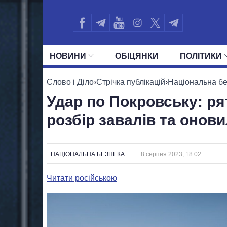
НОВИНИ
ОБIЦЯНКИ
ПОЛIТИКИ
УСІ ПОЛІТИКИ
ПРЕЗИДЕНТ І ОФ
Слово і Діло
›
Стрічка публікацій
›
Національна б
Удар по Покровську: р
розбір завалів та онов
НАЦІОНАЛЬНА БЕЗПЕКА
8 серпня 2023, 18:02
Читати російською