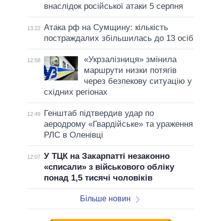
внаслідок російської атаки 5 серпня
Атака рф на Сумщину: кількість
13:22
постраждалих збільшилась до 13 осіб
«Укрзалізниця» змінила
12:58
маршрути низки потягів
через безпекову ситуацію у
східних регіонах
Генштаб підтвердив удар по
12:49
аеродрому «Гвардійське» та ураження
РЛС в Оленівці
У ТЦК на Закарпатті незаконно
12:07
«списали» з військового обліку
понад 1,5 тисячі чоловіків
Більше новин