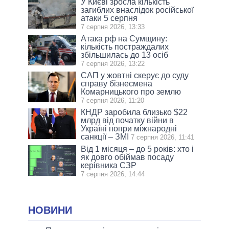
У Києві зросла кількість
загиблих внаслідок російської
атаки 5 серпня
7 серпня 2026, 13:33
Атака рф на Сумщину:
кількість постраждалих
збільшилась до 13 осіб
7 серпня 2026, 13:22
САП у жовтні скерує до суду
справу бізнесмена
Комарницького про землю
7 серпня 2026, 11:20
КНДР заробила близько $22
млрд від початку війни в
Україні попри міжнародні
санкції – ЗМІ
7 серпня 2026, 11:41
Від 1 місяця – до 5 років: хто і
як довго обіймав посаду
керівника СЗР
7 серпня 2026, 14:44
НОВИНИ