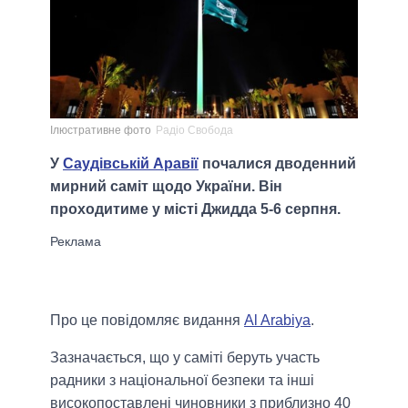
Ілюстративне фото
Радіо Свобода
У
Саудівській Аравії
почалися дводенний
мирний саміт щодо України. Він
проходитиме у місті Джидда 5-6 серпня.
Про це повідомляє видання
Al Arabiya
.
Зазначається, що у саміті беруть участь
радники з національної безпеки та інші
високопоставлені чиновники з приблизно 40