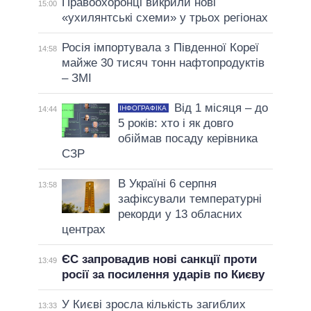
Правоохоронці викрили нові
15:00
«ухилянтські схеми» у трьох регіонах
Росія імпортувала з Південної Кореї
14:58
майже 30 тисяч тонн нафтопродуктів
– ЗМІ
Від 1 місяця – до
ІНФОГРАФІКА
14:44
5 років: хто і як довго
обіймав посаду керівника
СЗР
В Україні 6 серпня
13:58
зафіксували температурні
рекорди у 13 обласних
центрах
ЄС запровадив нові санкції проти
13:49
росії за посилення ударів по Києву
У Києві зросла кількість загиблих
13:33