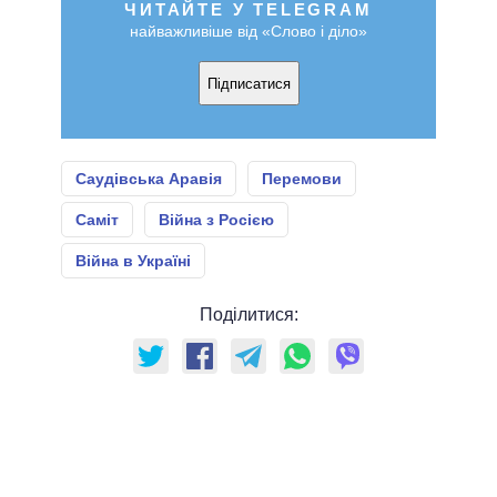
ЧИТАЙТЕ У TELEGRAM
найважливіше від «Слово і діло»
Підписатися
Саудівська Аравія
Перемови
Саміт
Війна з Росією
Війна в Україні
Поділитися: