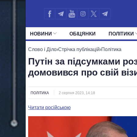
НОВИНИ
ОБIЦЯНКИ
ПОЛIТИКИ
УСІ ПОЛІТИКИ
ПРЕЗИДЕНТ І ОФ
Слово і Діло
›
Стрічка публікацій
›
Політика
Путін за підсумками ро
домовився про свій віз
ПОЛІТИКА
2 серпня 2023, 14:18
Читати російською