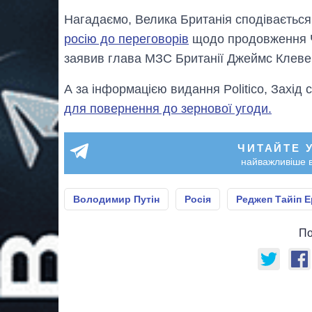
Нагадаємо, Велика Британія сподіваєтьс
росію до переговорів
щодо продовження Чо
заявив глава МЗС Британії Джеймс Клеве
А за інформацією видання Politico, Захід
для повернення до зернової угоди.
ЧИТАЙТЕ 
найважливіше в
Володимир Путін
Росія
Реджеп Тайіп 
По