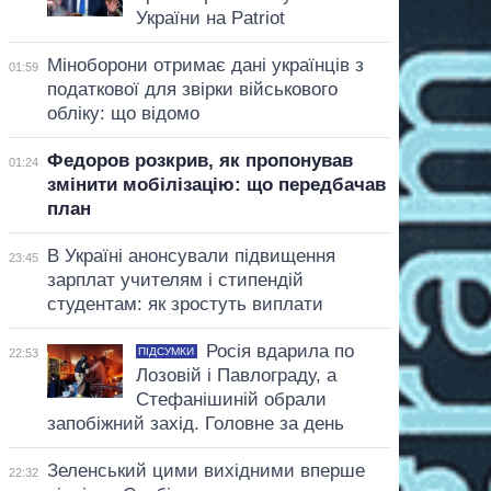
України на Patriot
Міноборони отримає дані українців з
01:59
податкової для звірки військового
обліку: що відомо
Федоров розкрив, як пропонував
01:24
змінити мобілізацію: що передбачав
план
В Україні анонсували підвищення
23:45
зарплат учителям і стипендій
студентам: як зростуть виплати
Росія вдарила по
ПІДСУМКИ
22:53
Лозовій і Павлограду, а
Стефанішиній обрали
запобіжний захід. Головне за день
Зеленський цими вихідними вперше
22:32