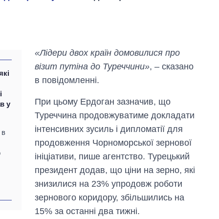
«Лідери двох країн домовилися про
візит путіна до Туреччини»
, – сказано
які
в повідомленні.
і
При цьому Ердоган зазначив, що
в у
Туреччина продовжуватиме докладати
інтенсивних зусиль і дипломатії для
 в
продовження Чорноморської зернової
о
ініціативи, пише агентство. Турецький
президент додав, що ціни на зерно, які
Як зросли тарифи
знизилися на 23% упродовж роботи
на холодну воду у
містах України на
зернового коридору, збільшились на
початок серпня
15% за останні два тижні.