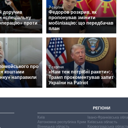
7 серпня
й доручив
Федоров розкрив, як
и «спеціальну
пропонував змінити
операцію» проти
мобілізацію: що передбачав
план
ломойського про
7 серпня
ня коштами
«Нам теж потрібні ракети»:
нку» направили
Трамп прокоментував запит
України на Patriot
РЕГІОНИ
Київ
Івано-Франківська обл
Автономна республіка Крим
Київська область
Вінницька область
Кіровоградська област