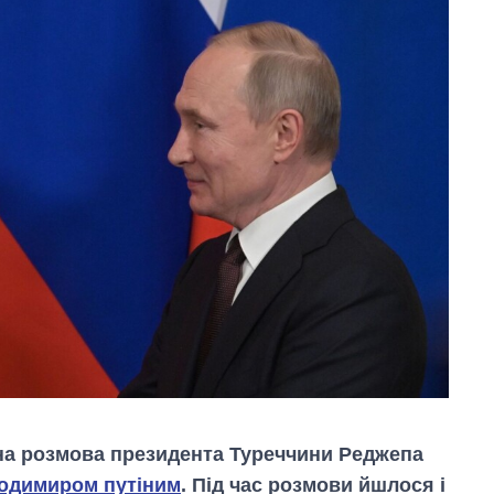
нна розмова президента Туреччини Реджепа
одимиром путіним
. Під час розмови йшлося і