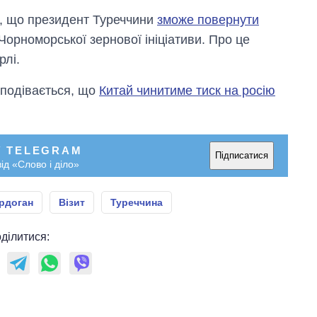
я, що президент Туреччини
зможе повернути
рноморської зернової ініціативи. Про це
рлі.
 сподівається, що
Китай чинитиме тиск на росію
У TELEGRAM
Підписатися
ід «Слово і діло»
Ердоган
Візит
Туреччина
ділитися: