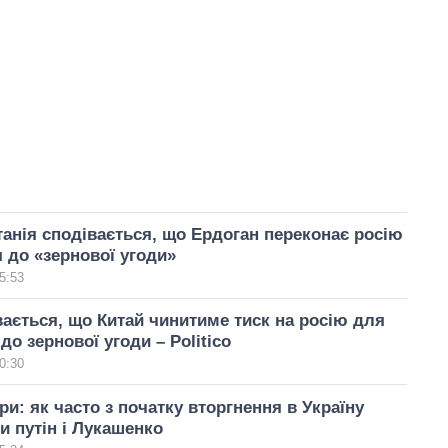
анія сподівається, що Ердоган переконає росію
 до «зернової угоди»
5:53
вається, що Китай чинитиме тиск на росію для
до зернової угоди – Politico
0:30
ри: як часто з початку вторгнення в Україну
и путін і Лукашенко