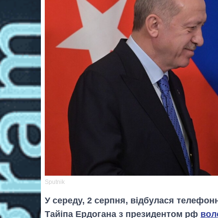
Sputnik
У середу, 2 серпня, відбулася телефо
Тайіпа Ердогана з президентом рф
вол