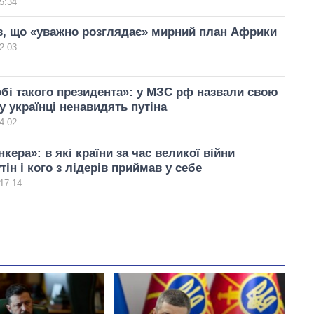
5:34
в, що «уважно розглядає» мирний план Африки
2:03
обі такого президента»: у МЗС рф назвали свою
у українці ненавидять путіна
4:02
нкера»: в які країни за час великої війни
ін і кого з лідерів приймав у себе
17:14