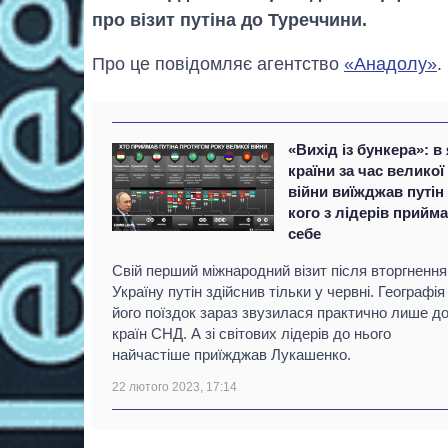
про візит путіна до Туреччини.
Про це повідомляє агентство
«Анадолу»
.
«Вихід із бункера»: в 
країни за час великої
війни виїжджав путін 
кого з лідерів прийма
себе
Свій перший міжнародний візит після вторгнення
Україну путін здійснив тільки у червні. Географія
його поїздок зараз звузилася практично лише д
країн СНД. А зі світових лідерів до нього
найчастіше приїжджав Лукашенко.
22 лютого 2023, 17:14