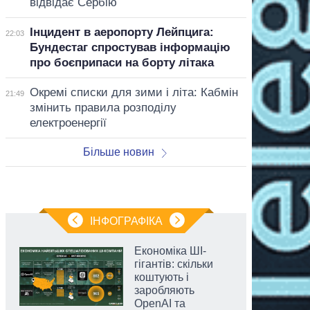
відвідає Сербію
Інцидент в аеропорту Лейпцига:
22:03
Бундестаг спростував інформацію
про боєприпаси на борту літака
Окремі списки для зими і літа: Кабмін
21:49
змінить правила розподілу
електроенергії
Більше новин
ІНФОГРАФІКА
Економіка ШІ-
гігантів: скільки
коштують і
заробляють
OpenAI та