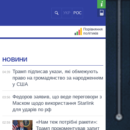
УКР
РОС
Порівняння
політиків
ЦІЙ
МЕРИ МІСТ
ВСІ ПЕРСОНИ
НОВИНИ
Трамп підписав укази, які обмежують
04:39
право на громадянство за народженням
у США
Федоров заявив, що веде переговори з
03:56
Маском щодо використання Starlink
для ударів по рф
«Нам теж потрібні ракети»:
02:59
Трамп прокоментував запит