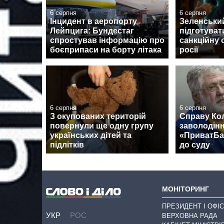
6 серпня
6 серпня
Інцидент в аеропорту
Зеленськи
Лейпцига: Бундестаг
підготуват
спростував інформацію про
санкційну 
боєприпаси на борту літака
росії
6 серпня
6 серпня
З окупованих територій
Справу Ко
повернули ще одну групу
заволодін
українських дітей та
«ПриватБа
підлітків
до суду
МОНІТОРИНГ
ПРЕЗИДЕНТ І ОФІС
УКР
РОС
ВЕРХОВНА РАДА