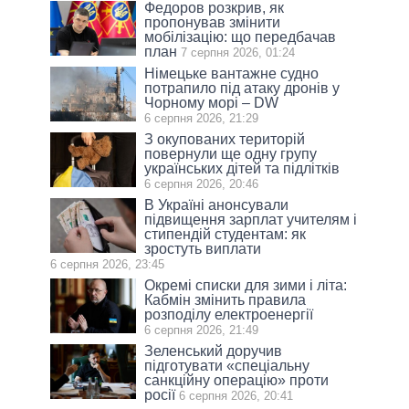
Федоров розкрив, як
пропонував змінити
мобілізацію: що передбачав
план
7 серпня 2026, 01:24
Німецьке вантажне судно
потрапило під атаку дронів у
Чорному морі – DW
6 серпня 2026, 21:29
З окупованих територій
повернули ще одну групу
українських дітей та підлітків
6 серпня 2026, 20:46
В Україні анонсували
підвищення зарплат учителям і
стипендій студентам: як
зростуть виплати
6 серпня 2026, 23:45
Окремі списки для зими і літа:
Кабмін змінить правила
розподілу електроенергії
6 серпня 2026, 21:49
Зеленський доручив
підготувати «спеціальну
санкційну операцію» проти
росії
6 серпня 2026, 20:41