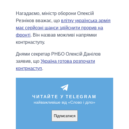
Нагадаємо, міністр оборони Олексій
Резніков вважає, що
влітку українська армія
має серйозні шанси здійснити прорив на
фронті
. Він назвав можливі напрямки
контрнаступу.
Днями секретар РНБО Олексій Данілов
заявив, що
Україна готова розпочати
контрнаступ
.
ЧИТАЙТЕ У TELEGRAM
найважливіше від «Слово і діло»
Підписатися