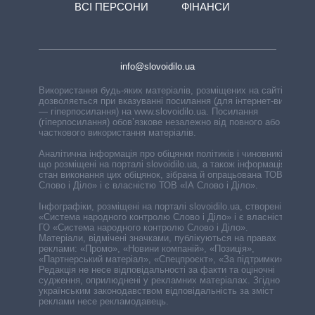
ВСІ ПЕРСОНИ
ФІНАНСИ
info@slovoidilo.ua
Використання будь-яких матеріалів, розміщених на сайті,
дозволяється при вказуванні посилання (для інтернет-видань
— гіперпосилання) на www.slovoidilo.ua. Посилання
(гіперпосилання) обов’язкове незалежно від повного або
часткового використання матеріалів.
Аналітична інформація про обіцянки політиків і чиновників,
що розміщені на порталі slovoidilo.ua, а також інформація про
стан виконання цих обіцянок, зібрана й опрацьована ТОВ «ІА
Слово і Діло» і є власністю ТОВ «ІА Слово і Діло».
Інфографіки, розміщені на порталі slovoidilo.ua, створені ГО
«Система народного контролю Слово і Діло» і є власністю
ГО «Система народного контролю Слово і Діло».
Матеріали, відмічені значками, публікуються на правах
реклами: «Промо», «Новини компаній», «Позиція»,
«Партнерський матеріал», «Спецпроєкт», «За підтримки».
Редакція не несе відповідальності за факти та оціночні
судження, оприлюднені у рекламних матеріалах. Згідно з
українським законодавством відповідальність за зміст
реклами несе рекламодавець.