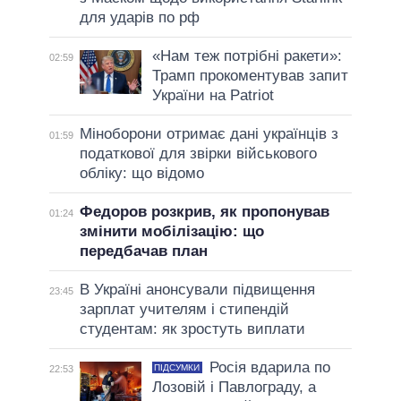
для ударів по рф
«Нам теж потрібні ракети»:
02:59
Трамп прокоментував запит
України на Patriot
Міноборони отримає дані українців з
01:59
податкової для звірки військового
обліку: що відомо
Федоров розкрив, як пропонував
01:24
змінити мобілізацію: що
передбачав план
В Україні анонсували підвищення
23:45
зарплат учителям і стипендій
студентам: як зростуть виплати
Росія вдарила по
ПІДСУМКИ
22:53
Лозовій і Павлограду, а