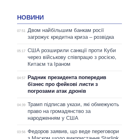
НОВИНИ
Двом найбільшим банкам росії
07:51
загрожує кредитна криза – розвідка
США розширили санкції проти Куби
05:17
через військову співпрацю з росією,
Китаєм та Іраном
Радник президента попередив
04:57
бізнес про фейкові листи з
погрозами атак дронів
Трамп підписав укази, які обмежують
04:39
право на громадянство за
народженням у США
Федоров заявив, що веде переговори
03:56
з Маском щодо використання Starlink