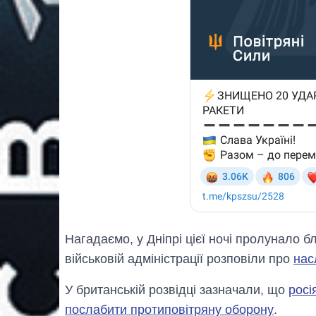
Нагадаємо, у Дніпрі цієї ночі пролунало б
військовій адміністрації розповіли про
нас
У британській розвідці зазначали, що
росі
послабити протиповітряну оборону
.