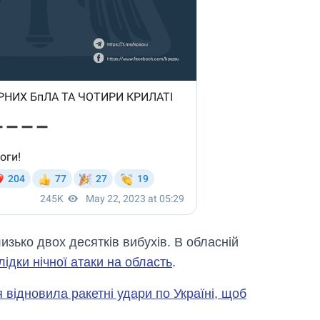
лизько двох десятків вибухів. В обласній
лідки нічної атаки на область
.
я відновила ракетні удари по Україні, щоб