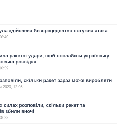
ула здійснена безпрецедентно потужна атака
06:40
ила ракетні удари, щоб послабити українську
нська розвідка
10:59
розповіли, скільки ракет зараз може виробляти
я 2023, 12:05
х силах розповіли, скільки ракет та
ів збили вночі
08:23