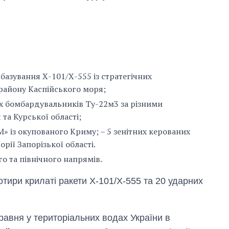
базування Х-101/Х-555 із стратегічних
району Каспійського моря;
их бомбардувальників Ту-22м3 за різними
та Курської області;
М» із окупованого Криму; – 5 зенітних керованих
орії Запорізької області.
го та північного напрямів.
тири крилаті ракети Х-101/Х-555 та 20 ударних
Скільки картоплі
вирощували в
Україні до і під час
великої війни
равня у територіальних водах України в