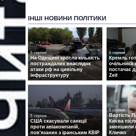
ІНШІ НОВИНИ ПОЛІТИКИ
5 серпня
6 серпня
На Одещині зросла кількість
Кремль гот
постраждалих внаслідок
очільника 
атаки рф на цивільну
постачає д
інфраструктуру
Zeit
5 серпня
Вартість П
5 серпня
США скасували санкції
Києва післ
проти авіакомпаній,
зменшили м
пов'язаних з іранським КВІР
Кличко