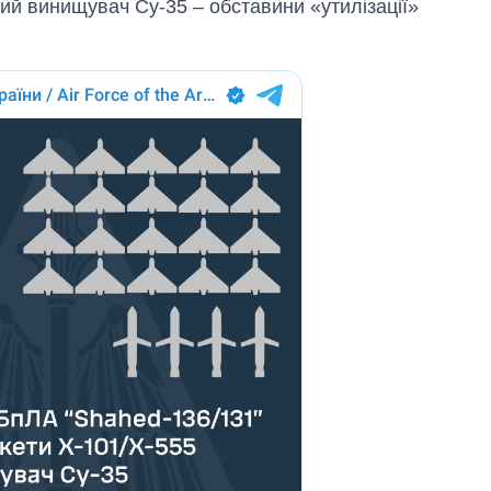
кий винищувач Су-35 – обставини «утилізації»