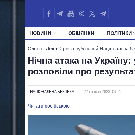
НОВИНИ
ОБIЦЯНКИ
ПОЛIТИКИ
УСІ ПОЛІТИКИ
ПРЕЗИДЕНТ І ОФ
Слово і Діло
›
Стрічка публікацій
›
Національна б
Нічна атака на Україну:
розповіли про результ
НАЦІОНАЛЬНА БЕЗПЕКА
22 травня 2023, 09:11
Читати російською