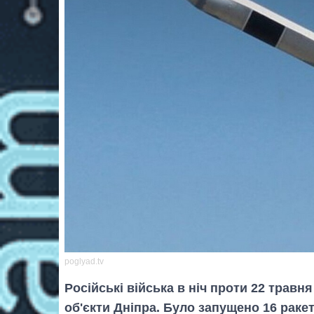
poglyad.tv
Російські війська в ніч проти 22 травн
об'єкти Дніпра. Було запущено 16 ракет