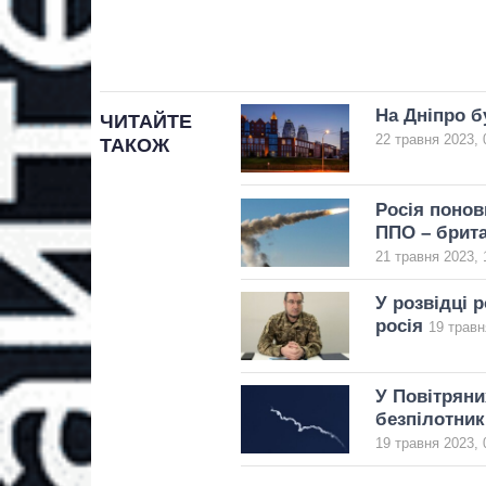
На Дніпро б
ЧИТАЙТЕ
22 травня 2023, 
ТАКОЖ
Росія понов
ППО – брита
21 травня 2023, 
У розвідці 
росія
19 травн
У Повітряни
безпілотник
19 травня 2023, 