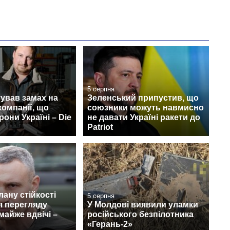
5 серпня
ував замах на
Зеленський припустив, що
компанії, що
союзники можуть навмисно
рони Україні – Die
не давати Україні ракети до
Patriot
лану стійкості
5 серпня
я перегляду
У Молдові виявили уламки
айже вдвічі –
російського безпілотника
«Герань-2»