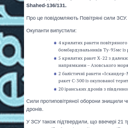
Shahed-136/131.
Про це повідомляють Повітряні сили ЗСУ.
Окупанти випустили:
4 крилатих ракети повітряного 
бомбардувальників Ту-95мс із 
5 крилатих ракет Х-22 з далек
напрямками – Азовського моря 
2 балістичні ракети «Іскандер-
ракет С-300 із окупованої терит
20 іранських дронів з південно
Сили протиповітряної оборони знищили чо
дронів.
У ЗСУ також підтвердили, що ввечері 21 т