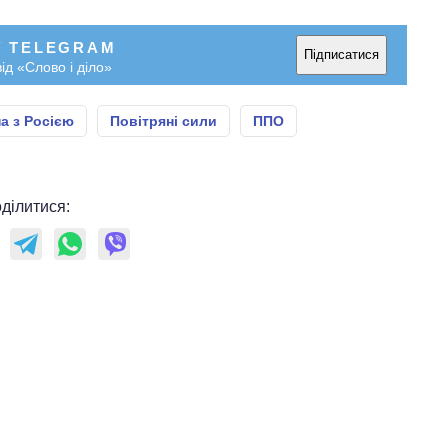
У TELEGRAM
Підписатися
ід «Слово і діло»
а з Росією
Повітряні сили
ППО
ділитися: