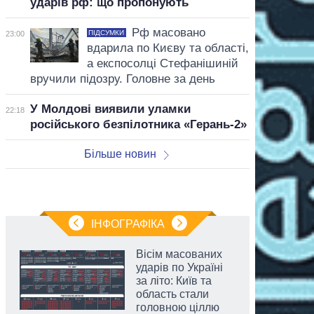
ударів рф: що пропонують
Рф масовано
ПІДСУМКИ
23:00
вдарила по Києву та області,
а експосолці Стефанішиній
вручили підозру. Головне за день
У Молдові виявили уламки
22:18
російського безпілотника «Герань-2»
Більше новин
ІНФОГРАФІКА
Вісім масованих
ударів по Україні
за літо: Київ та
область стали
головною ціллю