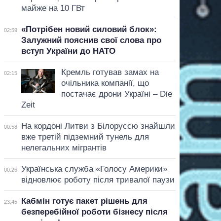
майже на 10 ГВт
«Потрібен новий силовий блок»:
02:59
Залужний пояснив свої слова про
вступ України до НАТО
Кремль готував замах на
02:15
очільника компанії, що
постачає дрони Україні – Die
Zeit
На кордоні Литви з Білоруссю знайшли
00:58
вже третій підземний тунель для
нелегальних мігрантів
Українська служба «Голосу Америки»
00:26
відновлює роботу після тривалої паузи
Кабмін готує пакет рішень для
23:45
безперебійної роботи бізнесу після