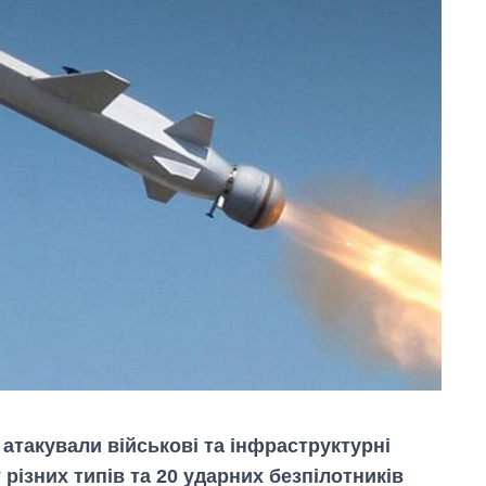
я атакували військові та інфраструктурні
 різних типів та 20 ударних безпілотників