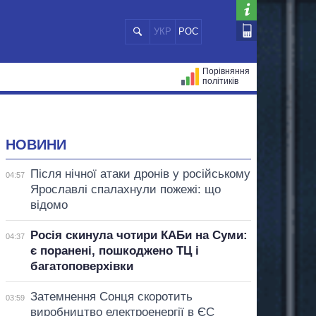
УКР
РОС
Порівняння
політиків
ЦІЙ
МЕРИ МІСТ
ВСІ ПЕРСОНИ
НОВИНИ
Після нічної атаки дронів у російському
04:57
Ярославлі спалахнули пожежі: що
відомо
Росія скинула чотири КАБи на Суми:
04:37
є поранені, пошкоджено ТЦ і
багатоповерхівки
Затемнення Сонця скоротить
03:59
виробництво електроенергії в ЄС