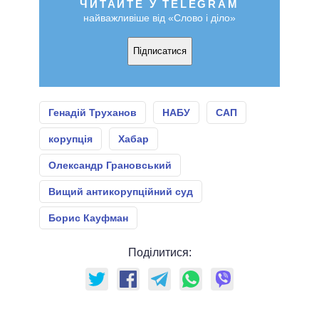
ЧИТАЙТЕ У TELEGRAM
найважливіше від «Слово і діло»
Підписатися
Генадій Труханов
НАБУ
САП
корупція
Хабар
Олександр Грановський
Вищий антикорупційний суд
Борис Кауфман
Поділитися: