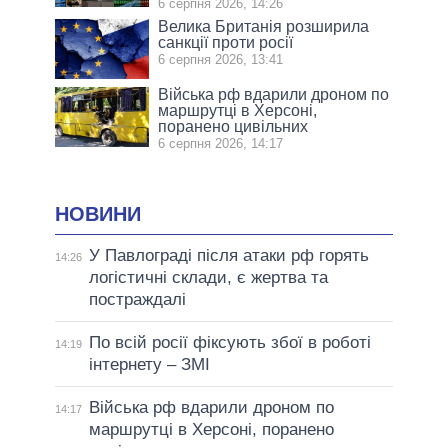
6 серпня 2026, 14:26
Велика Британія розширила
санкції проти росії
6 серпня 2026, 13:41
Війська рф вдарили дроном по
маршрутці в Херсоні,
поранено цивільних
6 серпня 2026, 14:17
НОВИНИ
У Павлограді після атаки рф горять
14:26
логістичні склади, є жертва та
постраждалі
По всій росії фіксують збої в роботі
14:19
інтернету – ЗМІ
Війська рф вдарили дроном по
14:17
маршрутці в Херсоні, поранено