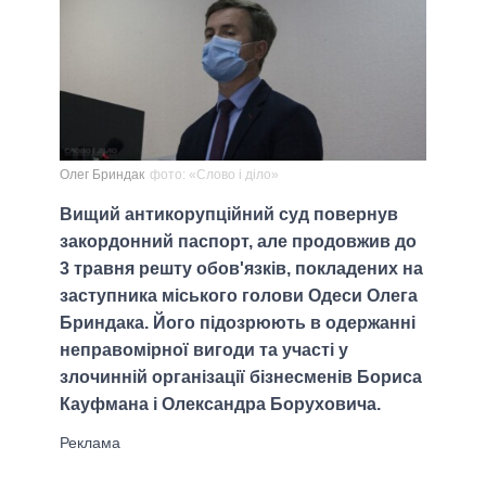
Олег Бриндак
фото: «Слово і діло»
Вищий антикорупційний суд повернув
закордонний паспорт, але продовжив до
3 травня решту обов'язків, покладених на
заступника міського голови Одеси Олега
Бриндака. Його підозрюють в одержанні
неправомірної вигоди та участі у
злочинній організації бізнесменів Бориса
Кауфмана і Олександра Боруховича.