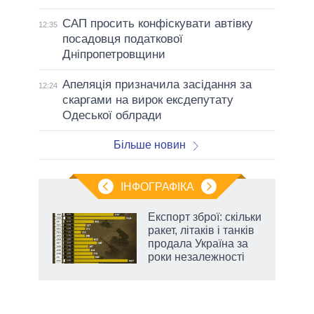
САП просить конфіскувати автівку
12:35
посадовця податкової
Дніпропетровщини
Апеляція призначила засідання за
12:24
скаргами на вирок ексдепутату
Одеської облради
Більше новин
ІНФОГРАФІКА
Експорт зброї: скільки
 за
ракет, літаків і танків
асть
продала Україна за
роки незалежності