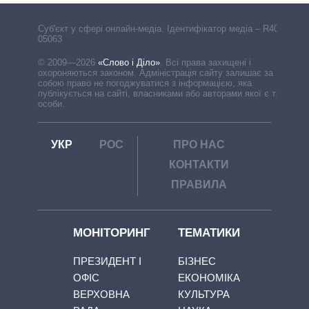
Cуб'єкт у сфері онлайн-медіа. Ідентифікатор медіа – R40-
05063
© 2009—2026
«Слово і Діло»
.
Всі права захищені і
охороняються законом. Адміністрація сайту залишає за
собою право не погоджуватися з інформацією, яка
публікується на сайті, власниками або авторами якої є треті
особи.
УКР
РОС
ПРО НАС
КОНТАКТИ
ПРАВИЛА
МОНІТОРИНГ
ТЕМАТИКИ
ПРЕЗИДЕНТ І
БІЗНЕС
ОФІС
ЕКОНОМІКА
ВЕРХОВНА
КУЛЬТУРА