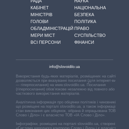
РАДА
НАУКА
КАБІНЕТ
НАЦІОНАЛЬНА
МІНІСТРІВ
БЕЗПЕКА
ГОЛОВИ
ПОЛІТИКА
ОБЛАДМІНІСТРАЦІЙ
ПРАВО
МЕРИ МІСТ
СУСПІЛЬСТВО
ВСІ ПЕРСОНИ
ФІНАНСИ
info@slovoidilo.ua
Використання будь-яких матеріалів, розміщених на сайті,
дозволяється при вказуванні посилання (для інтернет-видань
— гіперпосилання) на www.slovoidilo.ua. Посилання
(гіперпосилання) обов’язкове незалежно від повного або
часткового використання матеріалів.
Аналітична інформація про обіцянки політиків і чиновників,
що розміщені на порталі slovoidilo.ua, а також інформація про
стан виконання цих обіцянок, зібрана й опрацьована ТОВ «ІА
Слово і Діло» і є власністю ТОВ «ІА Слово і Діло».
Інфографіки, розміщені на порталі slovoidilo.ua, створені ГО
«Система народного контролю Слово і Діло» і є власністю