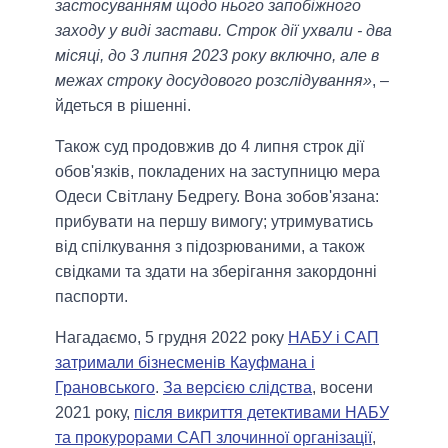
застосуванням щодо нього запобіжного
заходу у виді застави. Строк дії ухвали - два
місяці, до 3 липня 2023 року включно, але в
межах строку досудового розслідування»
, –
йдеться в рішенні.
Також суд продовжив до 4 липня строк дії
обов'язків, покладених на заступницю мера
Одеси Світлану Бедрегу. Вона зобов'язана:
прибувати на першу вимогу; утримуватись
від спілкування з підозрюваними, а також
свідками та здати на зберігання закордонні
паспорти.
Нагадаємо, 5 грудня 2022 року
НАБУ і САП
затримали бізнесменів Кауфмана і
Грановського
.
За версією слідства
, восени
2021 року,
після викриття детективами НАБУ
та прокурорами САП злочинної організації
,