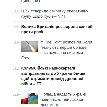
цивільних
ЦРУ створило секретну оперативну
13:52
групу щодо Куби – NYT
Велика Британія розширила санкції
13:41
проти росії
У Fire Point розповіли, коли
13:30
планують перше бойове
застосування системи
Freya
Колумбійські наркокартелі
13:02
відправляють до України бійців,
щоб отримати досвід дронової
війни – FT
Польща надасть Україні
12:50
новий пакет військової
допомоги