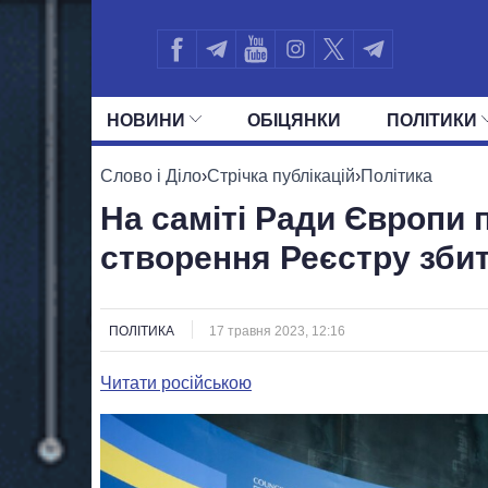
НОВИНИ
ОБIЦЯНКИ
ПОЛIТИКИ
УСІ ПОЛІТИКИ
ПРЕЗИДЕНТ І ОФ
Слово і Діло
›
Стрічка публікацій
›
Політика
На саміті Ради Європи 
створення Реєстру збит
ПОЛІТИКА
17 травня 2023, 12:16
Читати російською