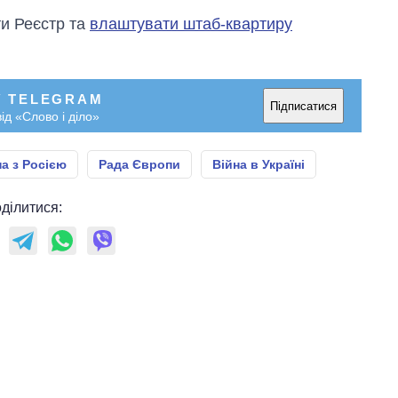
и Реєстр та
влаштувати штаб-квартиру
У TELEGRAM
Підписатися
ід «Слово і діло»
на з Росією
Рада Європи
Війна в Україні
ділитися: