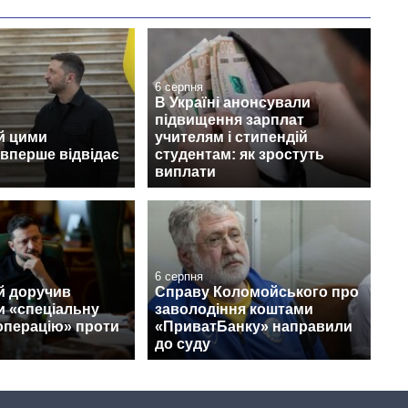
6 серпня
В Україні анонсували
підвищення зарплат
й цими
учителям і стипендій
вперше відвідає
студентам: як зростуть
виплати
6 серпня
й доручив
Справу Коломойського про
и «спеціальну
заволодіння коштами
операцію» проти
«ПриватБанку» направили
до суду