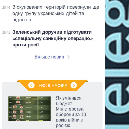
З окупованих територій повернули ще
20:46
одну групу українських дітей та
підлітків
Зеленський доручив підготувати
20:41
«спеціальну санкційну операцію»
проти росії
Більше новин
ІНФОГРАФІКА
Як змінився
бюджет
Міністерства
оборони за 13
років війни з
росією