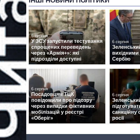
ІНШІ НОВИНИ ПОЛІТИКИ
6 серпня
У ЗСУ запустили тестування
6 серпня
спрощених переведень
Зеленськи
через «Армія+»: які
вихідними 
підрозділи доступні
Сербію
6 серпня
Посадовцям ТЦК
6 серпня
повідомили про підозру
Зеленськи
через випадки фіктивних
підготуват
мобілізацій у реєстрі
санкційну 
«Оберіг»
росії