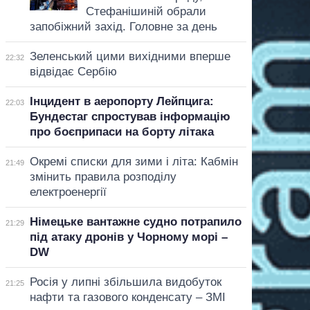
Стефанішиній обрали
запобіжний захід. Головне за день
Зеленський цими вихідними вперше
22:32
відвідає Сербію
Інцидент в аеропорту Лейпцига:
22:03
Бундестаг спростував інформацію
про боєприпаси на борту літака
Окремі списки для зими і літа: Кабмін
21:49
змінить правила розподілу
електроенергії
Німецьке вантажне судно потрапило
21:29
під атаку дронів у Чорному морі –
DW
Росія у липні збільшила видобуток
21:25
нафти та газового конденсату – ЗМІ