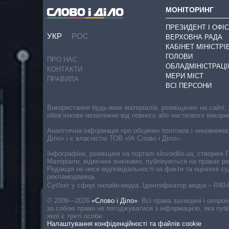
МОНІТОРИНГ
ПРЕЗИДЕНТ І ОФІС
УКР
РОС
ВЕРХОВНА РАДА
КАБІНЕТ МІНІСТРІ
ГОЛОВИ
ПРО НАС
ОБЛАДМІНІСТРАЦІ
КОНТАКТИ
МЕРИ МІСТ
ПРАВИЛА
ВСІ ПЕРСОНИ
Використання будь-яких матеріалів, розміщених на сайті,
обов’язкове незалежно від повного або часткового викори
Аналітична інформація про обіцянки політиків і чиновників
Діло» і є власністю ТОВ «ІА Слово і Діло».
Інфографіки, розміщені на порталі slovoidilo.ua, створен
Матеріали, відмічені значками, публікуються на правах р
Редакція не несе відповідальності за факти та оціночні 
рекламодавець.
Cуб'єкт у сфері онлайн-медіа. Ідентифікатор медіа – R40
© 2009—2026
«Слово і Діло»
.
Всі права захищені і охоро
за собою право не погоджуватися з інформацією, яка публ
якої є треті особи.
Налаштування конфіденційності та файлів cookie