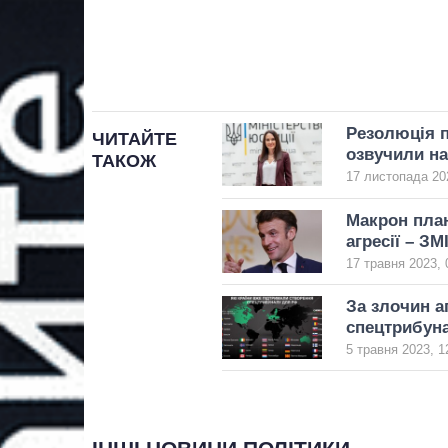
Резолюція п
ЧИТАЙТЕ
озвучили на
ТАКОЖ
17 листопада 20
Макрон план
агресії – ЗМ
17 травня 2023, 
За злочин а
спецтрибуна
5 травня 2023, 1