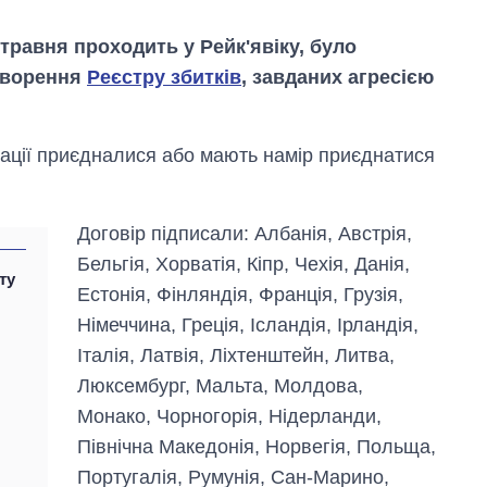
 травня проходить у Рейк'явіку, було
створення
Реєстру збитків
, завданих агресією
ації приєдналися або мають намір приєднатися
Договір підписали: Албанія, Австрія,
Бельгія, Хорватія, Кіпр, Чехія, Данія,
ту
Естонія, Фінляндія, Франція, Грузія,
Німеччина, Греція, Ісландія, Ірландія,
Італія, Латвія, Ліхтенштейн, Литва,
Вісім масованих
Люксембург, Мальта, Молдова,
ударів по Україні
за літо: Київ та
Монако, Чорногорія, Нідерланди,
область стали
Північна Македонія, Норвегія, Польща,
головною ціллю
рф
Португалія, Румунія, Сан-Марино,