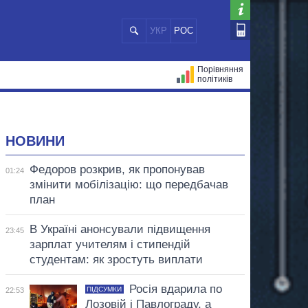
УКР
РОС
Порівняння
політиків
ЦІЙ
МЕРИ МІСТ
ВСІ ПЕРСОНИ
НОВИНИ
Федоров розкрив, як пропонував
01:24
змінити мобілізацію: що передбачав
план
В Україні анонсували підвищення
23:45
зарплат учителям і стипендій
студентам: як зростуть виплати
Росія вдарила по
ПІДСУМКИ
22:53
Лозовій і Павлограду, а