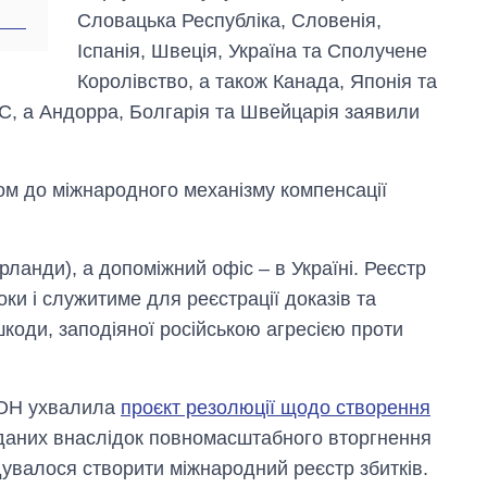
Словацька Республіка, Словенія,
Іспанія, Швеція, Україна та Сполучене
Королівство, а також Канада, Японія та
С, а Андорра, Болгарія та Швейцарія заявили
ом до міжнародного механізму компенсації
рланди), а допоміжний офіс – в Україні. Реєстр
ки і служитиме для реєстрації доказів та
шкоди, заподіяної російською агресією проти
ООН ухвалила
проєкт резолюції щодо створення
вданих внаслідок повномасштабного вторгнення
дувалося створити міжнародний реєстр збитків.