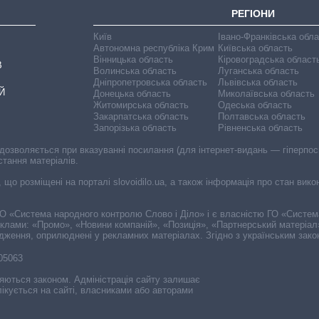
РЕГІОНИ
Київ
Івано-Франківська обл
Автономна республіка Крим
Київська область
Вінницька область
Кіровоградська област
В
Волинська область
Луганська область
Дніпропетровська область
Львівська область
Й
Донецька область
Миколаївська область
Житомирська область
Одеська область
Закарпатська область
Полтавська область
Запорізька область
Рівненська область
 дозволяється при вказуванні посилання (для інтернет-видань — гіперпоси
стання матеріалів.
, що розміщені на порталі slovoidilo.ua, а також інформація про стан вик
і ГО «Система народного контролю Слово і Діло» і є власністю ГО «Систе
еклами: «Промо», «Новини компаній», «Позиція», «Партнерський матеріал
судження, оприлюднені у рекламних матеріалах. Згідно з українським зак
-05063
няються законом. Адміністрація сайту залишає
ікується на сайті, власниками або авторами