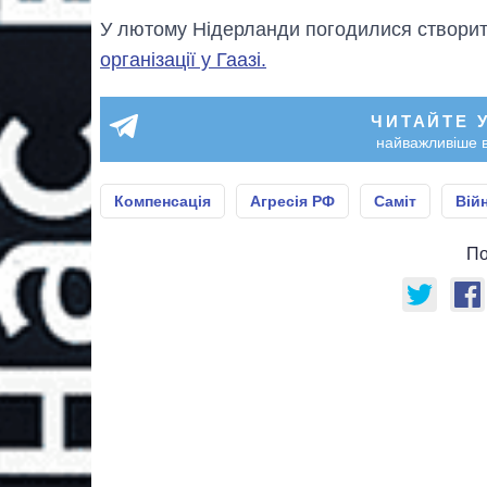
У лютому Нідерланди погодилися створит
організації у Гаазі.
ЧИТАЙТЕ 
найважливіше в
Компенсація
Агресія РФ
Саміт
Вій
По