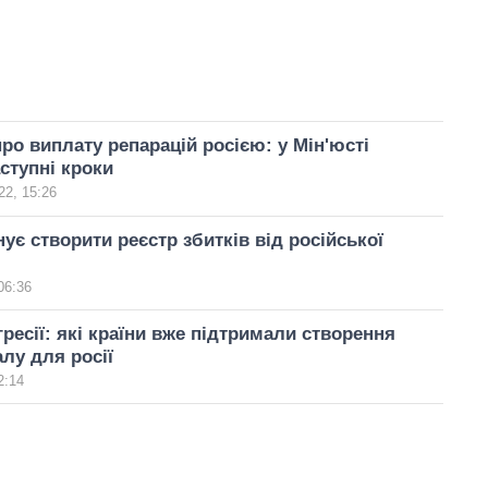
ро виплату репарацій росією: у Мін'юсті
ступні кроки
22, 15:26
ує створити реєстр збитків від російської
І
06:36
гресії: які країни вже підтримали створення
лу для росії
2:14