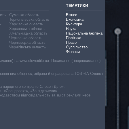
ТЕМАТИКИ
асть
Сумська область
Бізнес
Тернопільська область
Економіка
ь
Харківська область
Культура
Херсонська область
Наука
Хмельницька область
Національна безпека
Черкаська область
Політика
Чернівецька область
Право
Чернігівська область
Суспільство
Фінанси
лання) на www.slovoidilo.ua. Посилання (гіперпосилання)
онання цих обіцянок, зібрана й опрацьована ТОВ «ІА Слово і
ма народного контролю Слово і Діло».
», «Спецпроєкт», «За підтримки».
онодавством відповідальність за зміст реклами несе