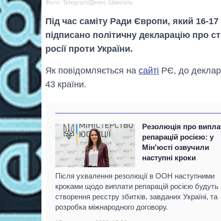
Фото: Telegram/Денис Шмигаль
Під час саміту Ради Європи, який 16-17
підписано політичну декларацію про 
росії проти України.
Як повідомляється на
сайті
РЄ, до деклар
43 країни.
Резолюція про випла
репарацій росією: у
Мін'юсті озвучили
наступні кроки
Після ухвалення резолюції в ООН наступними
кроками щодо виплати репарацій росією будуть
створення реєстру збитків, завданих Україні, та
розробка міжнародного договору.