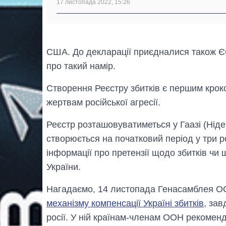
17 листопада 2022, 15:26
США. До декларації приєдналися також Є
про такий намір.
Створення Реєстру збитків є першим крок
жертвам російської агресії.
Реєстр розташовуватиметься у Гаазі (Ніде
створюється на початковий період у три ро
інформації про претензії щодо збитків чи 
України.
Нагадаємо, 14 листопада Генасамблея 
механізму компенсації Україні збитків
, за
росії. У ній країнам-членам ООН рекомен