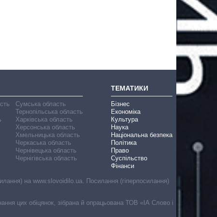
ТЕМАТИКИ
асть
Сумська область
Бізнес
Тернопільська область
Економіка
ь
Харківська область
Культура
Херсонська область
Наука
Хмельницька область
Національна безпека
Черкаська область
Політика
Чернівецька область
Право
Чернігівська область
Суспільство
Фінанси
лання) на www.slovoidilo.ua. Посилання (гіперпосилання)
онання цих обіцянок, зібрана й опрацьована ТОВ «ІА Слово і