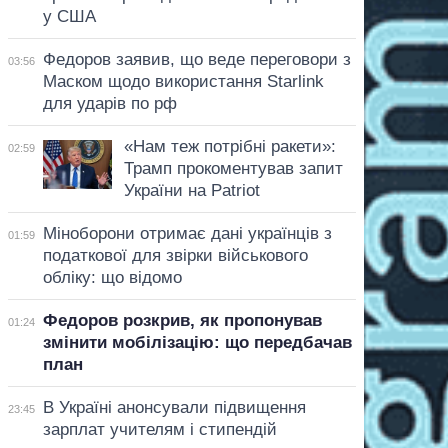
у США
Федоров заявив, що веде переговори з
03:56
Маском щодо використання Starlink
для ударів по рф
«Нам теж потрібні ракети»:
02:59
Трамп прокоментував запит
України на Patriot
Міноборони отримає дані українців з
01:59
податкової для звірки військового
обліку: що відомо
Федоров розкрив, як пропонував
01:24
змінити мобілізацію: що передбачав
план
В Україні анонсували підвищення
23:45
зарплат учителям і стипендій