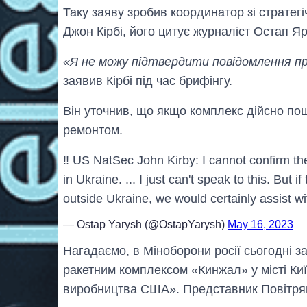
Таку заяву зробив координатор зі стратег
Джон Кірбі, його цитує журналіст Остап Я
«Я не можу підтвердити повідомлення про
заявив Кірбі під час брифінгу.
Він уточнив, що якщо комплекс дійсно по
ремонтом.
‼️ US NatSec John Kirby: I cannot confirm t
in Ukraine. ... I just can't speak to this. Bu
outside Ukraine, we would certainly assist wit
— Ostap Yarysh (@OstapYarysh)
May 16, 2023
Нагадаємо, в Міноборони росії сьогодні 
ракетним комплексом «Кинжал» у місті Киї
виробництва США». Представник Повітр