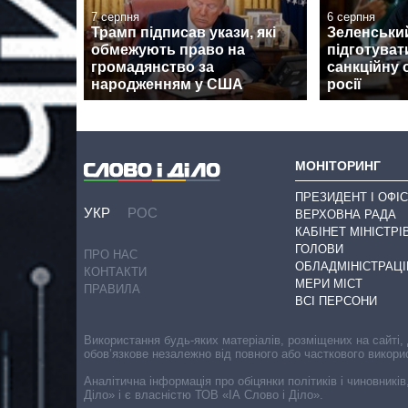
7 серпня
6 серпня
Трамп підписав укази, які
Зеленськи
обмежують право на
підготуват
громадянство за
санкційну 
народженням у США
росії
МОНІТОРИНГ
ПРЕЗИДЕНТ І ОФІС
УКР
РОС
ВЕРХОВНА РАДА
КАБІНЕТ МІНІСТРІ
ГОЛОВИ
ПРО НАС
ОБЛАДМІНІСТРАЦІ
КОНТАКТИ
МЕРИ МІСТ
ПРАВИЛА
ВСІ ПЕРСОНИ
Використання будь-яких матеріалів, розміщених на сайті,
обов’язкове незалежно від повного або часткового викори
Аналітична інформація про обіцянки політиків і чиновників
Діло» і є власністю ТОВ «ІА Слово і Діло».