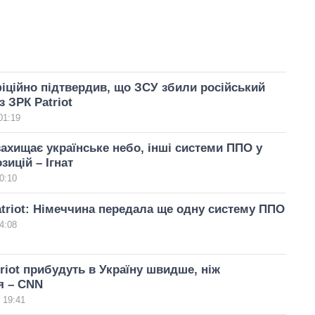
іційно підтвердив, що ЗСУ збили російський
з ЗРК Patriot
01:19
 захищає українське небо, інші системи ППО у
зицій – Ігнат
0:10
atriot: Німеччина передала ще одну систему ППО
4:08
riot прибудуть в Україну швидше, ніж
я – CNN
 19:41