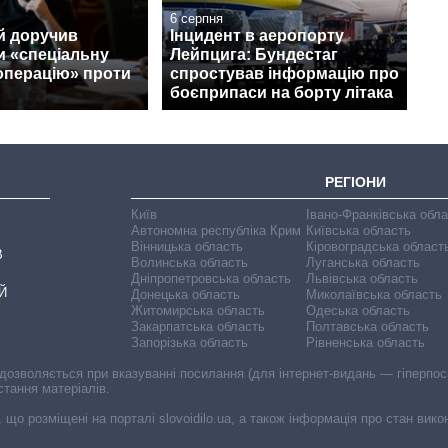
6 серпня
й доручив
Інцидент в аеропорту
и «спеціальну
Лейпцига: Бундестаг
операцію» проти
спростував інформацію про
боєприпаси на борту літака
РЕГІОНИ
Київ
Івано-Франківська обл
Автономна республіка Крим
Київська область
Вінницька область
Кіровоградська област
В
Волинська область
Луганська область
Дніпропетровська область
Львівська область
Й
Донецька область
Миколаївська область
Житомирська область
Одеська область
Закарпатська область
Полтавська область
Запорізька область
Рівненська область
 дозволяється при вказуванні посилання (для інтернет-видань — гіперпоси
стання матеріалів.
, що розміщені на порталі slovoidilo.ua, а також інформація про стан вик