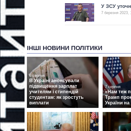
У ЗСУ уточн
7 березня 2023, 
ІНШІ НОВИНИ ПОЛІТИКИ
6 серпня
В Україні анонсували
підвищення зарплат
7 серпня
учителям і стипендій
«Нам теж п
студентам: як зростуть
Трамп про
виплати
України на 