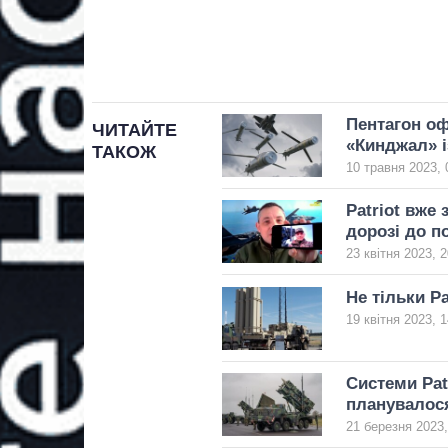
Пентагон оф
ЧИТАЙТЕ
«Кинджал» і
ТАКОЖ
10 травня 2023, 
Patriot вже
дорозі до по
23 квітня 2023, 2
Не тільки P
19 квітня 2023, 1
Системи Pat
планувалос
21 березня 2023,