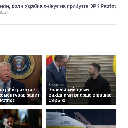
или, коли Україна очікує на прибуття ЗРК Patriot
15:27
6 серпня
отрібні ракети»:
Зеленський цими
коментував запит
вихідними вперше відвідає
Patriot
Сербію