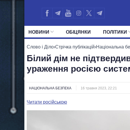
НОВИНИ
ОБIЦЯНКИ
ПОЛIТИКИ
УСІ ПОЛІТИКИ
ПРЕЗИДЕНТ І ОФ
Слово і Діло
›
Стрічка публікацій
›
Національна б
Білий дім не підтверди
ураження росією систем
НАЦІОНАЛЬНА БЕЗПЕКА
16 травня 2023, 22:21
Читати російською