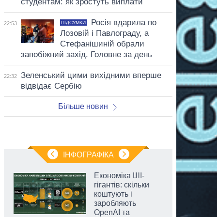
студентам: як зростуть виплати
Росія вдарила по
ПІДСУМКИ
22:53
Лозовій і Павлограду, а
Стефанішиній обрали
запобіжний захід. Головне за день
Зеленський цими вихідними вперше
22:32
відвідає Сербію
Більше новин
ІНФОГРАФІКА
Економіка ШІ-
гігантів: скільки
коштують і
заробляють
OpenAI та