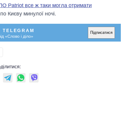
О Patriot все ж таки могла отримати
 по Києву минулої ночі.
У TELEGRAM
Підписатися
ід «Слово і діло»
ділитися: