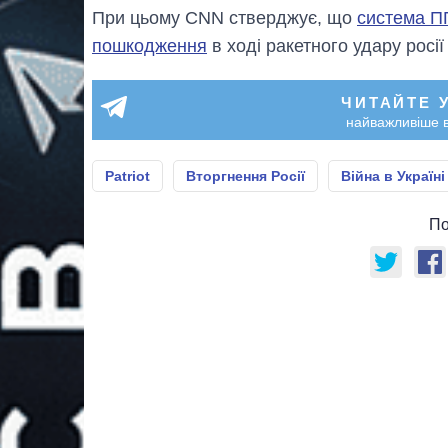
При цьому CNN стверджує, що
система ПП
пошкодження
в ході ракетного удару росії
ЧИТАЙТЕ 
найважливіше в
Patriot
Вторгнення Росії
Війна в Україні
По