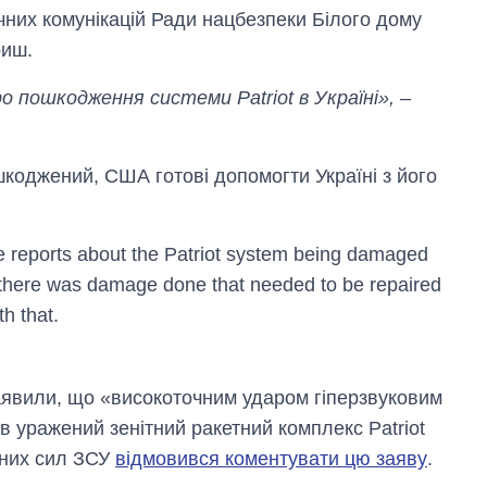
ічних комунікацій Ради нацбезпеки Білого дому
риш.
 пошкодження системи Patriot в Україні»,
–
шкоджений, США готові допомогти Україні з його
he reports about the Patriot system being damaged
t if there was damage done that needed to be repaired
h that.
Скільки картоплі
заявили, що «високоточним ударом гіперзвуковим
вирощували в
в уражений зенітний ракетний комплекс Patriot
Україні до і під час
великої війни
яних сил ЗСУ
відмовився коментувати цю заяву
.