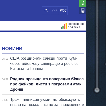
УКР
РОС
Порівняння
політиків
ЦІЙ
МЕРИ МІСТ
ВСІ ПЕРСОНИ
НОВИНИ
США розширили санкції проти Куби
05:17
через військову співпрацю з росією,
Китаєм та Іраном
Радник президента попередив бізнес
04:57
про фейкові листи з погрозами атак
дронів
Трамп підписав укази, які обмежують
04:39
право на громадянство за народженням