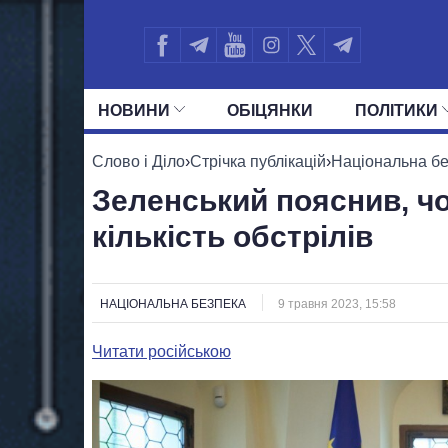
НОВИНИ
ОБIЦЯНКИ
ПОЛIТИКИ
УСІ ПОЛІТИКИ
ПРЕЗИДЕНТ І ОФ
Слово і Діло
›
Стрічка публікацій
›
Національна б
Зеленський пояснив, ч
кількість обстрілів
НАЦІОНАЛЬНА БЕЗПЕКА
9 травня 2023, 15:58
Читати російською