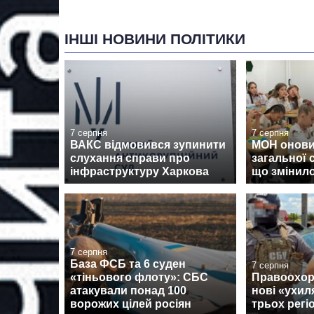
ІНШІ НОВИНИ ПОЛІТИКИ
7 серпня
7 серпня
ВАКС відмовився зупинити
МОН онови
слухання справи про
загальної 
інфраструктуру Харкова
що змінил
7 серпня
База ФСБ та 6 суден
7 серпня
«тіньового флоту»: СБС
Правоохор
атакували понад 100
нові «ухил
ворожих цілей росіян
трьох регі