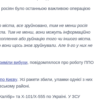
я росіян було останньою важливою операцією
го міста, все зруйновано, тим не менш росія
ла. Тим не менш, вони можуть інформаційно
хоплення або руйнацію того чи іншого міста.
вони щось знов зруйнували. Але 9-го у них не
гриміли вибухи
, повідомлялося про роботу ППО
 по Києву
. Усі ракети збили, уламки однієї з них
вському районі.
Калібр» та Х-101/Х-555 по Україні. У ЗСУ