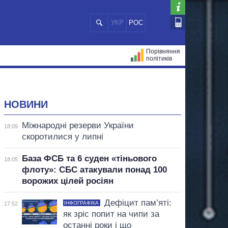
УКР
РОС
Порівняння
політиків
ЦІЙ
МЕРИ МІСТ
ВСІ ПЕРСОНИ
НОВИНИ
Міжнародні резерви України
18:09
скоротилися у липні
База ФСБ та 6 суден «тіньового
18:05
флоту»: СБС атакували понад 100
ворожих цілей росіян
Дефіцит пам’яті:
ІНФОГРАФІКА
17:52
як зріс попит на чипи за
останні роки і що