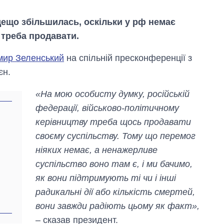
 дещо збільшилась, оскільки у рф немає
 треба продавати.
ир Зеленський
на спільній пресконференції з
єн.
«На мою особисту думку, російській
федерації, військово-політичному
керівництву треба щось продавати
своєму суспільству. Тому що перемог
ніяких немає, а ненажерливе
Дефіцит пам’яті:
суспільство воно там є, і ми бачимо,
як зріс попит на
як вони підтримують ті чи і інші
чипи за останні
роки і що
радикальні дії або кількість смертей,
прогнозують на
вони завжди радіють цьому як факт»,
2027-й
– сказав президент.