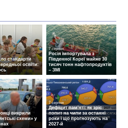
7 серпня
Росія імпортувала з
ло стандарти
Південної Кореї майже 30
середньої освіти:
тисяч тонн нафтопродуктів
ось
– ЗМІ
7 серпня
Дефіцит пам’яті: як зріс
онці викрили
попит на чипи за останні
янтські схеми» у
роки і що прогнозують на
онах
2027-й