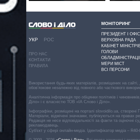
МОНІТОРИНГ
ПРЕЗИДЕНТ І ОФІС
УКР
РОС
ВЕРХОВНА РАДА
КАБІНЕТ МІНІСТРІ
ГОЛОВИ
ПРО НАС
ОБЛАДМІНІСТРАЦІ
КОНТАКТИ
МЕРИ МІСТ
ПРАВИЛА
ВСІ ПЕРСОНИ
Використання будь-яких матеріалів, розміщених на сайті,
обов’язкове незалежно від повного або часткового викори
Аналітична інформація про обіцянки політиків і чиновників
Діло» і є власністю ТОВ «ІА Слово і Діло».
Інфографіки, розміщені на порталі slovoidilo.ua, створен
Матеріали, відмічені значками, публікуються на правах р
Редакція не несе відповідальності за факти та оціночні 
рекламодавець.
Cуб'єкт у сфері онлайн-медіа. Ідентифікатор медіа – R40
© 2009—2026
«Слово і Діло»
.
Всі права захищені і охоро