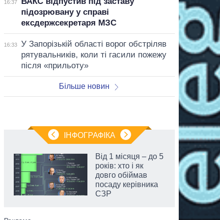
ВАКС відпустив під заставу
16:37
підозрювану у справі
ексдержсекретаря МЗС
У Запорізькій області ворог обстріляв
16:33
рятувальників, коли ті гасили пожежу
після «прильоту»
Більше новин
ІНФОГРАФІКА
Від 1 місяця – до 5
років: хто і як
довго обіймав
посаду керівника
СЗР