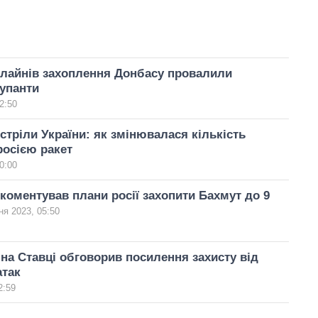
длайнів захоплення Донбасу провалили
купанти
2:50
стріли України: як змінювалася кількість
осією ракет
0:00
коментував плани росії захопити Бахмут до 9
ня 2023, 05:50
на Ставці обговорив посилення захисту від
атак
2:59