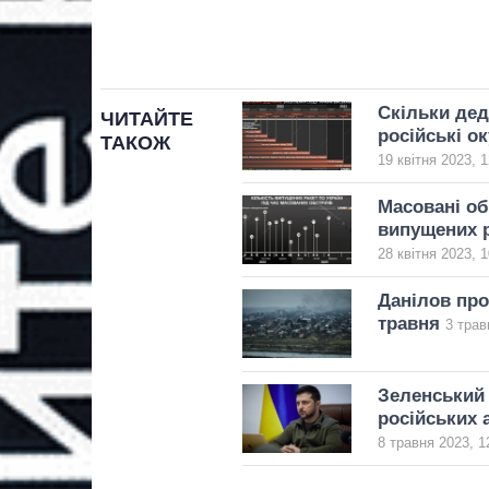
Скільки де
ЧИТАЙТЕ
російські о
ТАКОЖ
19 квітня 2023, 1
Масовані об
випущених р
28 квітня 2023, 1
Данілов про
травня
3 трав
Зеленський 
російських 
8 травня 2023, 1