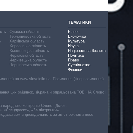
ТЕМАТИКИ
асть
Сумська область
Бізнес
Тернопільська область
Економіка
ь
Харківська область
Культура
Херсонська область
Наука
Хмельницька область
Національна безпека
Черкаська область
Політика
Чернівецька область
Право
Чернігівська область
Суспільство
Фінанси
лання) на www.slovoidilo.ua. Посилання (гіперпосилання)
онання цих обіцянок, зібрана й опрацьована ТОВ «ІА Слово і
ма народного контролю Слово і Діло».
», «Спецпроєкт», «За підтримки».
онодавством відповідальність за зміст реклами несе