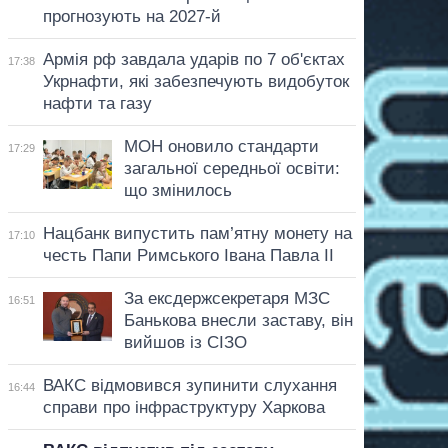
прогнозують на 2027-й
Армія рф завдала ударів по 7 об'єктах
17:38
Укрнафти, які забезпечують видобуток
нафти та газу
МОН оновило стандарти
17:29
загальної середньої освіти:
що змінилось
Нацбанк випустить пам’ятну монету на
17:10
честь Папи Римського Івана Павла II
За ексдержсекретаря МЗС
16:51
Банькова внесли заставу, він
вийшов із СІЗО
ВАКС відмовився зупинити слухання
16:44
справи про інфраструктуру Харкова