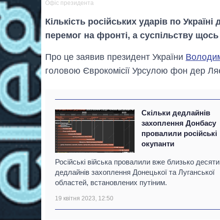
Офіс президента
Кількість російських ударів по Україні
перемог на фронті, а суспільству щось
Про це заявив президент України
Володим
головою Єврокомісії Урсулою фон дер Ля
Скільки дедлайнів
захоплення Донбасу
провалили російські
окупанти
Російські війська провалили вже близько десяти
дедлайнів захоплення Донецької та Луганської
областей, встановлених путіним.
19 квітня 2023, 12:50