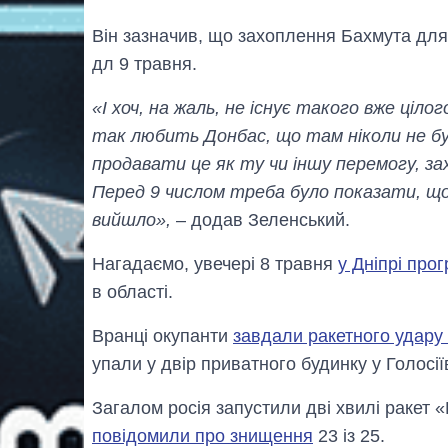
Він зазначив, що захоплення Бахмута дл
дл 9 травня.
«І хоч, на жаль, не існує такого вже ціло
так любить Донбас, що там ніколи не бу
продавати це як ту чи іншу перемогу, за
Перед 9 числом треба було показати, що 
вийшло»,
– додав Зеленський.
Нагадаємо, увечері 8 травня
у Дніпрі про
в області.
Вранці окупанти
завдали ракетного удару
упали у двір приватного будинку у Голосії
Загалом росія запустили дві хвилі ракет «
повідомили про знищення
23 із 25.