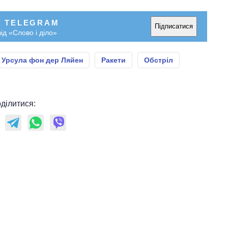
У TELEGRAM
Підписатися
ід «Слово і діло»
Урсула фон дер Ляйен
Ракети
Обстріл
ділитися: