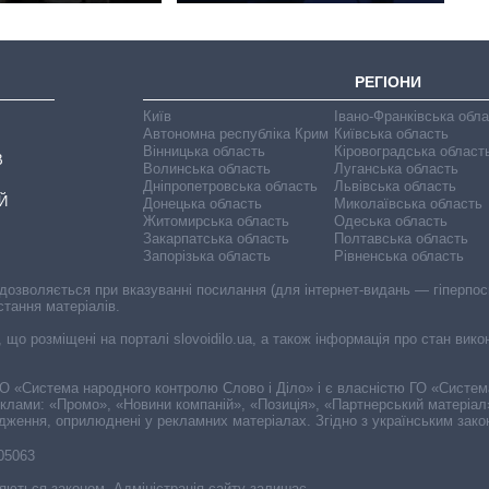
РЕГІОНИ
Київ
Івано-Франківська обл
Автономна республіка Крим
Київська область
Вінницька область
Кіровоградська област
В
Волинська область
Луганська область
Дніпропетровська область
Львівська область
Й
Донецька область
Миколаївська область
Житомирська область
Одеська область
Закарпатська область
Полтавська область
Запорізька область
Рівненська область
 дозволяється при вказуванні посилання (для інтернет-видань — гіперпоси
стання матеріалів.
, що розміщені на порталі slovoidilo.ua, а також інформація про стан вик
і ГО «Система народного контролю Слово і Діло» і є власністю ГО «Систе
еклами: «Промо», «Новини компаній», «Позиція», «Партнерський матеріал
судження, оприлюднені у рекламних матеріалах. Згідно з українським зак
-05063
няються законом. Адміністрація сайту залишає