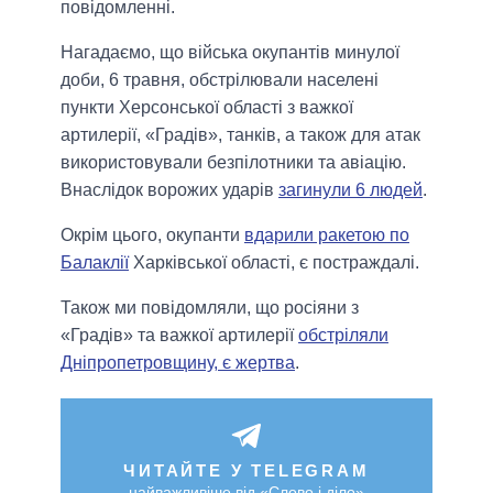
повідомленні.
Нагадаємо, що війська окупантів минулої
доби, 6 травня, обстрілювали населені
пункти Херсонської області з важкої
артилерії, «Градів», танків, а також для атак
використовували безпілотники та авіацію.
Внаслідок ворожих ударів
загинули 6 людей
.
Окрім цього, окупанти
вдарили ракетою по
Балаклії
Харківської області, є постраждалі.
Також ми повідомляли, що росіяни з
«Градів» та важкої артилерії
обстріляли
Дніпропетровщину, є жертва
.
ЧИТАЙТЕ У TELEGRAM
найважливіше від «Слово і діло»