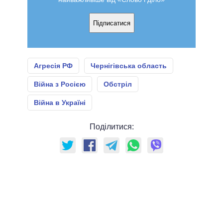
Підписатися
Агресія РФ
Чернігівська область
Війна з Росією
Обстріл
Війна в Україні
Поділитися: