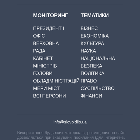
МОНІТОРИНГ
ТЕМАТИКИ
ПРЕЗИДЕНТ І
БІЗНЕС
ОФІС
ЕКОНОМІКА
ВЕРХОВНА
КУЛЬТУРА
РАДА
НАУКА
КАБІНЕТ
НАЦІОНАЛЬНА
МІНІСТРІВ
БЕЗПЕКА
ГОЛОВИ
ПОЛІТИКА
ОБЛАДМІНІСТРАЦІЙ
ПРАВО
МЕРИ МІСТ
СУСПІЛЬСТВО
ВСІ ПЕРСОНИ
ФІНАНСИ
info@slovoidilo.ua
Використання будь-яких матеріалів, розміщених на сайті,
дозволяється при вказуванні посилання (для інтернет-видань