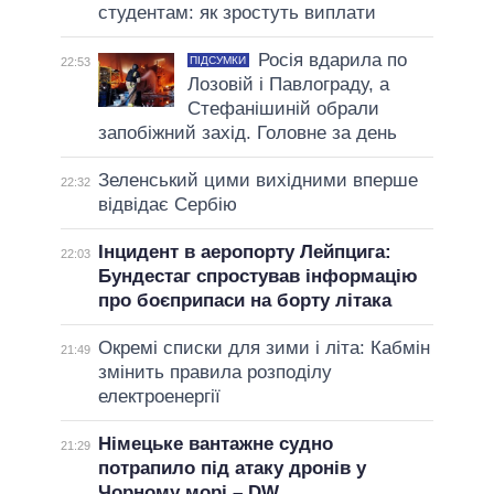
студентам: як зростуть виплати
Росія вдарила по
ПІДСУМКИ
22:53
Лозовій і Павлограду, а
Стефанішиній обрали
запобіжний захід. Головне за день
Зеленський цими вихідними вперше
22:32
відвідає Сербію
Інцидент в аеропорту Лейпцига:
22:03
Бундестаг спростував інформацію
про боєприпаси на борту літака
Окремі списки для зими і літа: Кабмін
21:49
змінить правила розподілу
електроенергії
Німецьке вантажне судно
21:29
потрапило під атаку дронів у
Чорному морі – DW