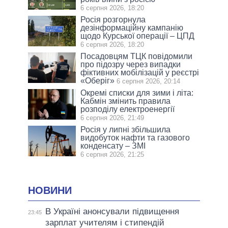
6 серпня 2026, 18:20
Росія розгорнула
дезінформаційну кампанію
щодо Курської операції – ЦПД
6 серпня 2026, 18:20
Посадовцям ТЦК повідомили
про підозру через випадки
фіктивних мобілізацій у реєстрі
«Оберіг»
6 серпня 2026, 20:14
Окремі списки для зими і літа:
Кабмін змінить правила
розподілу електроенергії
6 серпня 2026, 21:49
Росія у липні збільшила
видобуток нафти та газового
конденсату – ЗМІ
6 серпня 2026, 21:25
НОВИНИ
В Україні анонсували підвищення
23:45
зарплат учителям і стипендій