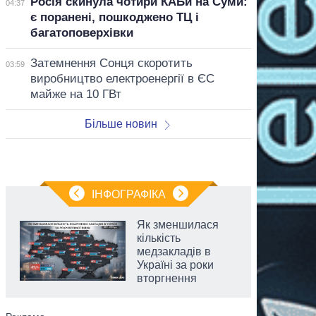
Росія скинула чотири КАБи на Суми:
04:37
є поранені, пошкоджено ТЦ і
багатоповерхівки
Затемнення Сонця скоротить
03:59
виробництво електроенергії в ЄС
майже на 10 ГВт
Більше новин
ІНФОГРАФІКА
Як зменшилася
кількість
медзакладів в
Україні за роки
вторгнення