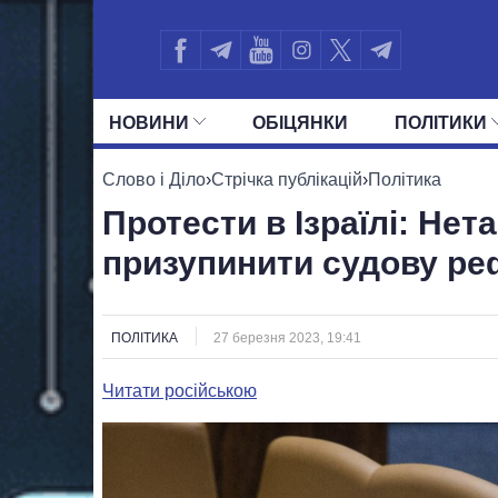
НОВИНИ
ОБIЦЯНКИ
ПОЛIТИКИ
УСІ ПОЛІТИКИ
ПРЕЗИДЕНТ І ОФ
Слово і Діло
›
Стрічка публікацій
›
Політика
Протести в Ізраїлі: Не
призупинити судову р
ПОЛІТИКА
27 березня 2023, 19:41
Читати російською