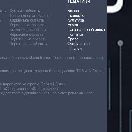
ТЕМАТИКИ
асть
Сумська область
Бізнес
Тернопільська область
Економіка
ь
Харківська область
Культура
Херсонська область
Наука
Хмельницька область
Національна безпека
Черкаська область
Політика
Чернівецька область
Право
Чернігівська область
Суспільство
Фінанси
лання) на www.slovoidilo.ua. Посилання (гіперпосилання)
онання цих обіцянок, зібрана й опрацьована ТОВ «ІА Слово і
ма народного контролю Слово і Діло».
», «Спецпроєкт», «За підтримки».
онодавством відповідальність за зміст реклами несе