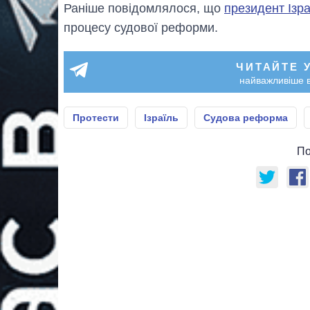
Раніше повідомлялося, що
президент Ізр
процесу судової реформи.
ЧИТАЙТЕ 
найважливіше в
Протести
Ізраїль
Судова реформа
По