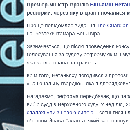
Прем'єр-міністр Ізраїлю
Біньямін Нета
реформи, через яку в країні почалися 
Про це повідомляє видання
The Guardian
нацбезпеки Ітамара Бен-Гвіра.
Зазначається, що після проведення консу
голосування за судову реформу як мінімум 
яка запланована на травень.
Крім того, Нетаньяху погодився з пропоз
«національну гвардію», яка підпорядковув
Нагадаємо, реформа передбачає, що парл
вибір суддів Верховного суду. У неділю, 2
спалахнули з новою силою
– сотні тисяч 
оборони Йоава Галанта, який запропонув