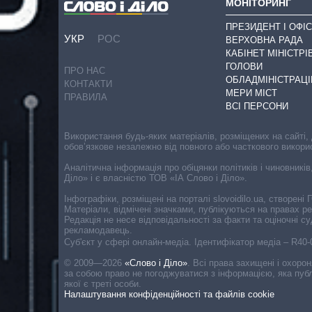
МОНІТОРИНГ
ПРЕЗИДЕНТ І ОФІС
УКР
РОС
ВЕРХОВНА РАДА
КАБІНЕТ МІНІСТРІ
ГОЛОВИ
ПРО НАС
ОБЛАДМІНІСТРАЦІ
КОНТАКТИ
МЕРИ МІСТ
ПРАВИЛА
ВСІ ПЕРСОНИ
Використання будь-яких матеріалів, розміщених на сайті,
обов’язкове незалежно від повного або часткового викори
Аналітична інформація про обіцянки політиків і чиновників
Діло» і є власністю ТОВ «ІА Слово і Діло».
Інфографіки, розміщені на порталі slovoidilo.ua, створен
Матеріали, відмічені значками, публікуються на правах р
Редакція не несе відповідальності за факти та оціночні 
рекламодавець.
Cуб'єкт у сфері онлайн-медіа. Ідентифікатор медіа – R40
© 2009—2026
«Слово і Діло»
.
Всі права захищені і охоро
за собою право не погоджуватися з інформацією, яка публ
якої є треті особи.
Налаштування конфіденційності та файлів cookie