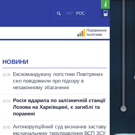
УКР
РОС
Порівняння
політиків
ЦІЙ
МЕРИ МІСТ
ВСІ ПЕРСОНИ
НОВИНИ
Екскомандувачу логістики Повітряних
10:35
сил повідомили про підозру в
незаконному збагаченні
Росія вдарила по залізничній станції
10:10
Лозова на Харківщині, є загиблі та
поранені
Антикорупційний суд визначив заставу
10:02
ексначальнику теруправління ВСП ЗСУ