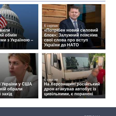
6 серпня
вили
«Потрібен новий силовий
ий обмін
блок»: Залужний пояснив
ми з Україною –
свої слова про вступ
України до НАТО
6 серпня
 України у США
На Херсонщині російський
ній обрали
дрон атакував автобус із
 захід
цивільними, є поранені