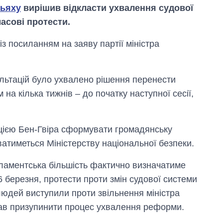
ньяху
вирішив відкласти ухвалення судової
масові протести.
із посиланням на заяву партії міністра
льтацій було ухвалено рішення перенести
на кілька тижнів – до початку наступної сесії,
ицією Бен-Гвіра сформувати громадянську
атиметься Міністерству національної безпеки.
Скільки картоплі
аментська більшість фактично визначатиме
вирощували в
Україні до і під час
6 березня, протести проти змін судової системи
великої війни
людей виступили проти звільнення міністра
ав призупинити процес ухвалення реформи.