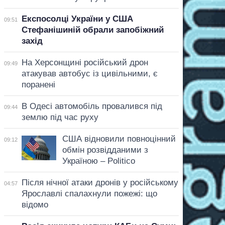
Експосолці України у США
09:51
Стефанішиній обрали запобіжний
захід
На Херсонщині російський дрон
09:49
атакував автобус із цивільними, є
поранені
В Одесі автомобіль провалився під
09:44
землю під час руху
США відновили повноцінний
09:12
обмін розвідданими з
Україною – Politico
Після нічної атаки дронів у російському
04:57
Ярославлі спалахнули пожежі: що
відомо