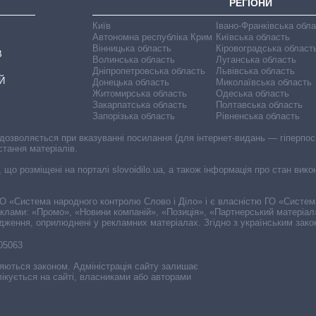
РЕГІОНИ
Київ
Івано-Франківська обл
Автономна республіка Крим
Київська область
Вінницька область
Кіровоградська област
В
Волинська область
Луганська область
Дніпропетровська область
Львівська область
Й
Донецька область
Миколаївська область
Житомирська область
Одеська область
Закарпатська область
Полтавська область
Запорізька область
Рівненська область
 дозволяється при вказуванні посилання (для інтернет-видань — гіперпоси
стання матеріалів.
, що розміщені на порталі slovoidilo.ua, а також інформація про стан вик
і ГО «Система народного контролю Слово і Діло» і є власністю ГО «Систе
еклами: «Промо», «Новини компаній», «Позиція», «Партнерський матеріал
судження, оприлюднені у рекламних матеріалах. Згідно з українським зак
-05063
няються законом. Адміністрація сайту залишає
ікується на сайті, власниками або авторами