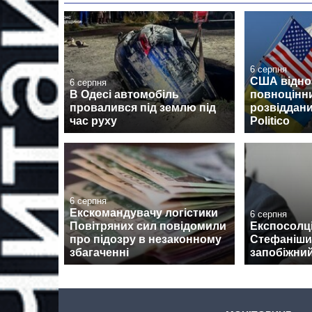
6 серпня
США відно
6 серпня
В Одесі автомобіль
повноцінн
провалився під землю під
розвіддани
час руху
Politico
6 серпня
Екскомандувачу логістики
6 серпня
Повітряних сил повідомили
Експосолці
про підозру в незаконному
Стефаніши
збагаченні
запобіжний