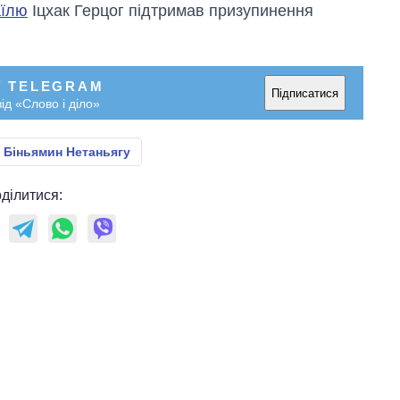
аїлю
Іцхак Герцог підтримав призупинення
У TELEGRAM
Підписатися
ід «Слово і діло»
Біньямин Нетаньягу
ділитися: