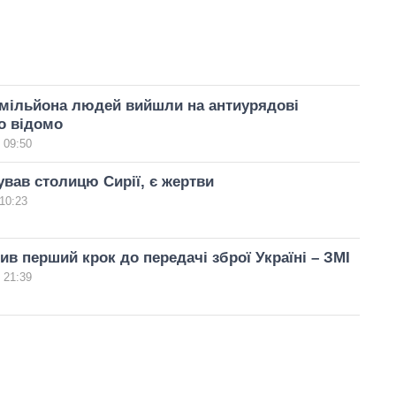
івмільйона людей вийшли на антиурядові
о відомо
 09:50
кував столицю Сирії, є жертви
10:23
бив перший крок до передачі зброї Україні – ЗМІ
 21:39