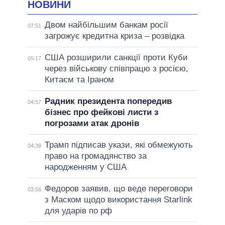
НОВИНИ
Двом найбільшим банкам росії
07:51
загрожує кредитна криза – розвідка
США розширили санкції проти Куби
05:17
через військову співпрацю з росією,
Китаєм та Іраном
Радник президента попередив
04:57
бізнес про фейкові листи з
погрозами атак дронів
Трамп підписав укази, які обмежують
04:39
право на громадянство за
народженням у США
Федоров заявив, що веде переговори
03:56
з Маском щодо використання Starlink
для ударів по рф