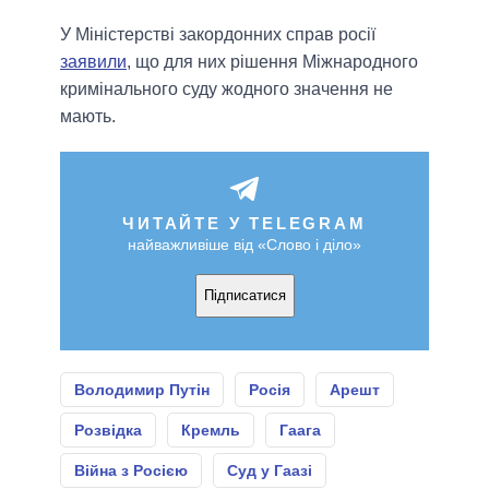
У Міністерстві закордонних справ росії
заявили
, що для них рішення Міжнародного
кримінального суду жодного значення не
мають.
ЧИТАЙТЕ У TELEGRAM
найважливіше від «Слово і діло»
Підписатися
Володимир Путін
Росія
Арешт
Розвідка
Кремль
Гаага
Війна з Росією
Суд у Гаазі