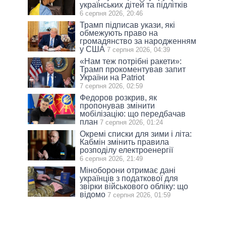
українських дітей та підлітків
6 серпня 2026, 20:46
Трамп підписав укази, які
обмежують право на
громадянство за народженням
у США
7 серпня 2026, 04:39
«Нам теж потрібні ракети»:
Трамп прокоментував запит
України на Patriot
7 серпня 2026, 02:59
Федоров розкрив, як
пропонував змінити
мобілізацію: що передбачав
план
7 серпня 2026, 01:24
Окремі списки для зими і літа:
Кабмін змінить правила
розподілу електроенергії
6 серпня 2026, 21:49
Міноборони отримає дані
українців з податкової для
звірки військового обліку: що
відомо
7 серпня 2026, 01:59