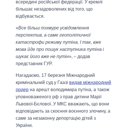
всередині російської федерації. У кремлі
більшає незадоволених від того, що
відбувається.
«
Все більш похмуре усвідомлення
перспектив, а саме геополітичної
катастрофи режиму путіна. І так, вже
мова йде про пошук наступника путіна і
шукає його вже не путін
», – додав
представник ГУР.
Нагадаємо, 17 березня Міжнародний
кримінальний суд у Гаазі
видав міжнародний
ордер
на арешт володимира путіна, а також
уповноваженого рф з прав дитини Марії
Львової-Бєлової. У МКС вважають, що вони
відповідають за скоєння воєнного злочину, а
саме за незаконну депортацію дітей з
України.