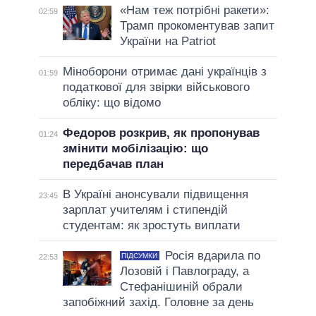
«Нам теж потрібні ракети»:
02:59
Трамп прокоментував запит
України на Patriot
Міноборони отримає дані українців з
01:59
податкової для звірки військового
обліку: що відомо
Федоров розкрив, як пропонував
01:24
змінити мобілізацію: що
передбачав план
В Україні анонсували підвищення
23:45
зарплат учителям і стипендій
студентам: як зростуть виплати
Росія вдарила по
ПІДСУМКИ
22:53
Лозовій і Павлограду, а
Стефанішиній обрали
запобіжний захід. Головне за день