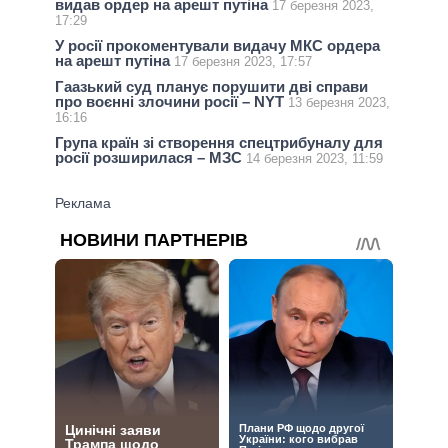
видав ордер на арешт путіна
17 березня 2023,
17:29
У росії прокоментували видачу МКС ордера
на арешт путіна
17 березня 2023, 17:57
Гаазький суд планує порушити дві справи
про воєнні злочини росії – NYT
13 березня 2023,
16:16
Група країн зі створення спецтрибуналу для
росії розширилася – МЗС
14 березня 2023, 11:59