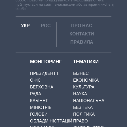
собою право не погоджуватися з інформацією, яка
публікується на сайті, власниками або авторами якої є треті
особи.
УКР
РОС
ПРО НАС
КОНТАКТИ
ПРАВИЛА
МОНІТОРИНГ
ТЕМАТИКИ
ПРЕЗИДЕНТ І
БІЗНЕС
ОФІС
ЕКОНОМІКА
ВЕРХОВНА
КУЛЬТУРА
РАДА
НАУКА
КАБІНЕТ
НАЦІОНАЛЬНА
МІНІСТРІВ
БЕЗПЕКА
ГОЛОВИ
ПОЛІТИКА
ОБЛАДМІНІСТРАЦІЙ
ПРАВО