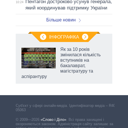
Пентагон достроково усунув генерала,
10:24
який координував підтримку України
Більше новин
ІНФОГРАФІКА
Як за 10 років
раїні
змінилася кількість
ої
вступників на
бакалаврат,
магістратуру та
аспірантуру
Cуб'єкт у сфері онлайн-медіа. Ідентифікатор медіа – R40-
05063
© 2009—2026
«Слово і Діло»
.
Всі права захищені і
охороняються законом. Адміністрація сайту залишає за