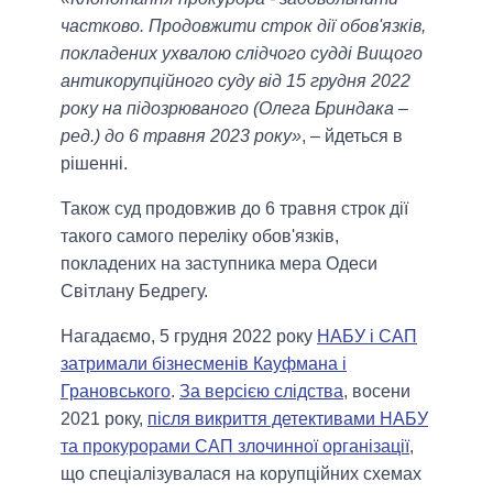
частково. Продовжити строк дії обов'язків,
покладених ухвалою слідчого судді Вищого
антикорупційного суду від 15 грудня 2022
року на підозрюваного (Олега Бриндака –
ред.) до 6 травня 2023 року»
, – йдеться в
рішенні.
Також суд продовжив до 6 травня строк дії
такого самого переліку обов'язків,
покладених на заступника мера Одеси
Світлану Бедрегу.
Нагадаємо, 5 грудня 2022 року
НАБУ і САП
затримали бізнесменів Кауфмана і
Грановського
.
За версією слідства
, восени
2021 року,
після викриття детективами НАБУ
та прокурорами САП злочинної організації
,
що спеціалізувалася на корупційних схемах