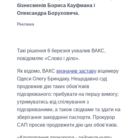
бізнесменів Бориса Кауфмана і
Олександра Боруховича.
Такі рішення 6 березня ухвалив ВАКС,
повідомляє «Слово і діло».
Як відомо, ВАКС
визначив заставу
віцемеру
Одеси Олегу Бриндаку. Нещодавно суд
продовжив дію таких обов'язків
підозрюваного: прибувати на першу вимогу;
утримуватись від спілкування з
підозрюваними, а також свідками та здати на
зберігання закордонні паспорти. Прокурор
САП просив продовжити дію цих обов'язків.
«Клопотання прокурора - задовольнити