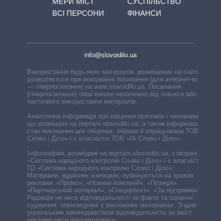
МЕРИ МІСТ
СУСПІЛЬСТВО
ВСІ ПЕРСОНИ
ФІНАНСИ
info@slovoidilo.ua
Використання будь-яких матеріалів, розміщених на сайті,
дозволяється при вказуванні посилання (для інтернет-видань
— гіперпосилання) на www.slovoidilo.ua. Посилання
(гіперпосилання) обов’язкове незалежно від повного або
часткового використання матеріалів.
Аналітична інформація про обіцянки політиків і чиновників,
що розміщені на порталі slovoidilo.ua, а також інформація про
стан виконання цих обіцянок, зібрана й опрацьована ТОВ «ІА
Слово і Діло» і є власністю ТОВ «ІА Слово і Діло».
Інфографіки, розміщені на порталі slovoidilo.ua, створені ГО
«Система народного контролю Слово і Діло» і є власністю
ГО «Система народного контролю Слово і Діло».
Матеріали, відмічені значками, публікуються на правах
реклами: «Промо», «Новини компаній», «Позиція»,
«Партнерський матеріал», «Спецпроєкт», «За підтримки».
Редакція не несе відповідальності за факти та оціночні
судження, оприлюднені у рекламних матеріалах. Згідно з
українським законодавством відповідальність за зміст
реклами несе рекламодавець.