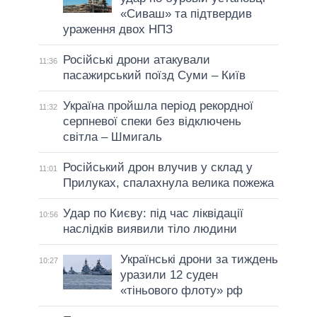
«Сиваш» та підтвердив
ураження двох НПЗ
Російські дрони атакували
11:36
пасажирський поїзд Суми – Київ
Україна пройшла період рекордної
11:32
серпневої спеки без відключень
світла – Шмигаль
Російський дрон влучив у склад у
11:01
Прилуках, спалахнула велика пожежа
Удар по Києву: під час ліквідації
10:56
наслідків виявили тіло людини
Українські дрони за тиждень
10:27
уразили 12 суден
«тіньового флоту» рф