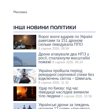
ІНШІ НОВИНИ ПОЛІТИКИ
Ворог вночі вдарив по Україні
ракетами та 151 дроном:
скільки ліквідувала ППО
8 серпня 2026, 09:59
Дрони атакували два НПЗ у
росії, спалахнули масштабні
пожежі
8 серпня 2026, 09:24
Україна пройшла період
рекордної серпневої спеки без
відключень світла – Шмигаль
8 серпня 2026, 11:32
Удар по Києву: під час
ліквідації наслідків виявили
тіло людини
8 серпня 2026, 10:56
Українські дрони за тиждень
уразили 12 суден «тіньового