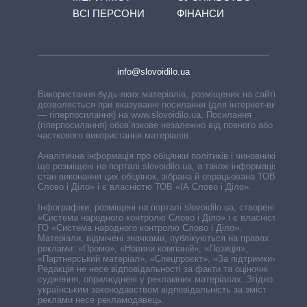
ВСІ ПЕРСОНИ
ФІНАНСИ
info@slovoidilo.ua
Використання будь-яких матеріалів, розміщених на сайті,
дозволяється при вказуванні посилання (для інтернет-видань
— гіперпосилання) на www.slovoidilo.ua. Посилання
(гіперпосилання) обов’язкове незалежно від повного або
часткового використання матеріалів.
Аналітична інформація про обіцянки політиків і чиновників,
що розміщені на порталі slovoidilo.ua, а також інформація про
стан виконання цих обіцянок, зібрана й опрацьована ТОВ «ІА
Слово і Діло» і є власністю ТОВ «ІА Слово і Діло».
Інфографіки, розміщені на порталі slovoidilo.ua, створені ГО
«Система народного контролю Слово і Діло» і є власністю
ГО «Система народного контролю Слово і Діло».
Матеріали, відмічені значками, публікуються на правах
реклами: «Промо», «Новини компаній», «Позиція»,
«Партнерський матеріал», «Спецпроєкт», «За підтримки».
Редакція не несе відповідальності за факти та оціночні
судження, оприлюднені у рекламних матеріалах. Згідно з
українським законодавством відповідальність за зміст
реклами несе рекламодавець.