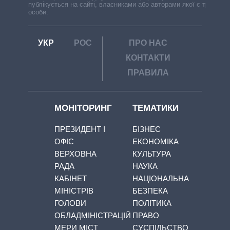
публікується на сайті, власниками або авторами якої є треті
особи.
УКР
РОС
ПРО НАС
КОНТАКТИ
ПРАВИЛА
МОНІТОРИНГ
ТЕМАТИКИ
ПРЕЗИДЕНТ І
БІЗНЕС
ОФІС
ЕКОНОМІКА
ВЕРХОВНА
КУЛЬТУРА
РАДА
НАУКА
КАБІНЕТ
НАЦІОНАЛЬНА
МІНІСТРІВ
БЕЗПЕКА
ГОЛОВИ
ПОЛІТИКА
ОБЛАДМІНІСТРАЦІЙ
ПРАВО
МЕРИ МІСТ
СУСПІЛЬСТВО