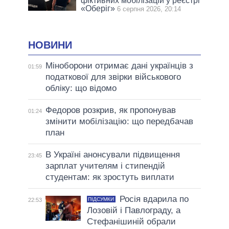
фіктивних мобілізацій у реєстрі
«Оберіг»
6 серпня 2026, 20:14
НОВИНИ
Міноборони отримає дані українців з
01:59
податкової для звірки військового
обліку: що відомо
Федоров розкрив, як пропонував
01:24
змінити мобілізацію: що передбачав
план
В Україні анонсували підвищення
23:45
зарплат учителям і стипендій
студентам: як зростуть виплати
Росія вдарила по
ПІДСУМКИ
22:53
Лозовій і Павлограду, а
Стефанішиній обрали