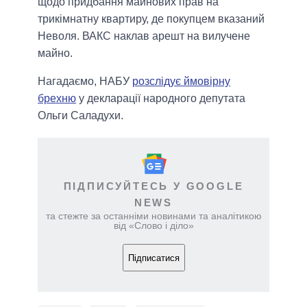
щодо придбання майнових прав на
трикімнатну квартиру, де покупцем вказаний
Неволя. ВАКС наклав арешт на вилучене
майно.
Нагадаємо, НАБУ
розслідує ймовірну
брехню
у декларації народного депутата
Ольги Саладухи.
ПІДПИСУЙТЕСЬ У GOOGLE
NEWS
та стежте за останніми новинами та аналітикою
від «Слово і діло»
Підписатися