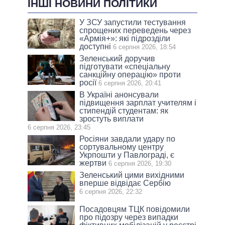
ІНШІ НОВИНИ ПОЛІТИКИ
У ЗСУ запустили тестування
спрощених переведень через
«Армія+»: які підрозділи
доступні
6 серпня 2026, 18:54
Зеленський доручив
підготувати «спеціальну
санкційну операцію» проти
росії
6 серпня 2026, 20:41
В Україні анонсували
підвищення зарплат учителям і
стипендій студентам: як
зростуть виплати
6 серпня 2026, 23:45
Росіяни завдали удару по
сортувальному центру
Укрпошти у Павлограді, є
жертви
6 серпня 2026, 19:30
Зеленський цими вихідними
вперше відвідає Сербію
6 серпня 2026, 22:32
Посадовцям ТЦК повідомили
про підозру через випадки