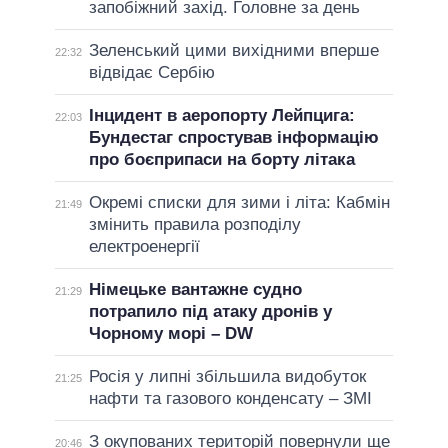
запобіжний захід. Головне за день
Зеленський цими вихідними вперше
22:32
відвідає Сербію
Інцидент в аеропорту Лейпцига:
22:03
Бундестаг спростував інформацію
про боєприпаси на борту літака
Окремі списки для зими і літа: Кабмін
21:49
змінить правила розподілу
електроенергії
Німецьке вантажне судно
21:29
потрапило під атаку дронів у
Чорному морі – DW
Росія у липні збільшила видобуток
21:25
нафти та газового конденсату – ЗМІ
З окупованих територій повернули ще
20:46