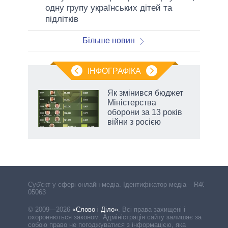
одну групу українських дітей та
підлітків
Більше новин
ІНФОГРАФІКА
и на
Як змінився бюджет
Міністерства
а
оборони за 13 років
війни з росією
аспі
Cуб'єкт у сфері онлайн-медіа. Ідентифікатор медіа – R40-
05063
© 2009—2026
«Слово і Діло»
.
Всі права захищені і
охороняються законом. Адміністрація сайту залишає за
собою право не погоджуватися з інформацією, яка