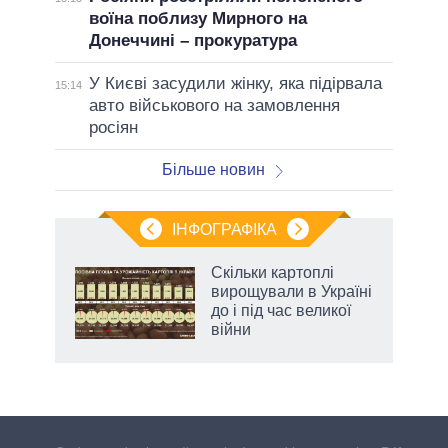
воїна поблизу Мирного на
Донеччині – прокуратура
У Києві засудили жінку, яка підірвала
15:14
авто військового на замовлення
росіян
Більше новин
ІНФОГРАФІКА
ільки
Скільки картоплі
нків
вирощували в Україні
 за
до і під час великої
ті
війни
аспі