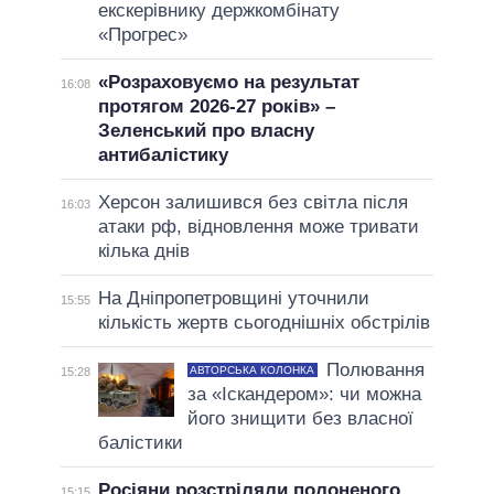
екскерівнику держкомбінату
«Прогрес»
«Розраховуємо на результат
16:08
протягом 2026-27 років» –
Зеленський про власну
антибалістику
Херсон залишився без світла після
16:03
атаки рф, відновлення може тривати
кілька днів
На Дніпропетровщині уточнили
15:55
кількість жертв сьогоднішніх обстрілів
Полювання
АВТОРСЬКА КОЛОНКА
15:28
за «Іскандером»: чи можна
його знищити без власної
балістики
Росіяни розстріляли полоненого
15:15