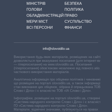
МІНІСТРІВ
БЕЗПЕКА
ГОЛОВИ
ПОЛІТИКА
ОБЛАДМІНІСТРАЦІЙ
ПРАВО
МЕРИ МІСТ
СУСПІЛЬСТВО
ВСІ ПЕРСОНИ
ФІНАНСИ
info@slovoidilo.ua
Використання будь-яких матеріалів, розміщених на сайті,
дозволяється при вказуванні посилання (для інтернет-видань
— гіперпосилання) на www.slovoidilo.ua. Посилання
(гіперпосилання) обов’язкове незалежно від повного або
часткового використання матеріалів.
Аналітична інформація про обіцянки політиків і чиновників,
що розміщені на порталі slovoidilo.ua, а також інформація про
стан виконання цих обіцянок, зібрана й опрацьована ТОВ «ІА
Слово і Діло» і є власністю ТОВ «ІА Слово і Діло».
Інфографіки, розміщені на порталі slovoidilo.ua, створені ГО
«Система народного контролю Слово і Діло» і є власністю
ГО «Система народного контролю Слово і Діло».
Матеріали, відмічені значками, публікуються на правах