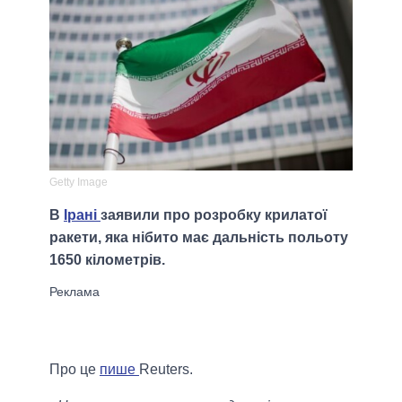
Getty Image
В
Ірані
заявили про розробку крилатої
ракети, яка нібито має дальність польоту
1650 кілометрів.
Про це
пише
Reuters.