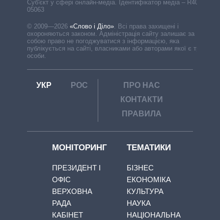
Cуб'єкт у сфері онлайн-медіа. Ідентифікатор медіа – R40-
05063
© 2009—2026
«Слово і Діло»
.
Всі права захищені і
охороняються законом. Адміністрація сайту залишає за
собою право не погоджуватися з інформацією, яка
публікується на сайті, власниками або авторами якої є треті
особи.
УКР
РОС
ПРО НАС
КОНТАКТИ
ПРАВИЛА
МОНІТОРИНГ
ТЕМАТИКИ
ПРЕЗИДЕНТ І
БІЗНЕС
ОФІС
ЕКОНОМІКА
ВЕРХОВНА
КУЛЬТУРА
РАДА
НАУКА
КАБІНЕТ
НАЦІОНАЛЬНА