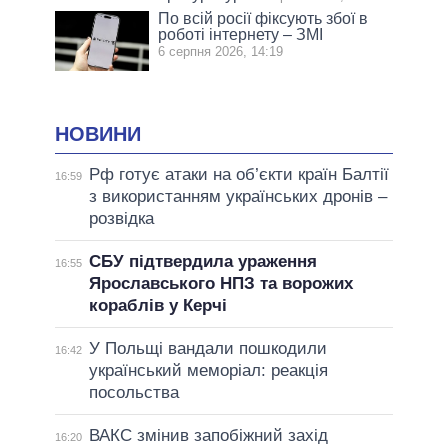
По всій росії фіксують збої в
роботі інтернету – ЗМІ
6 серпня 2026, 14:19
НОВИНИ
Рф готує атаки на об’єкти країн Балтії
16:59
з використанням українських дронів –
розвідка
СБУ підтвердила ураження
16:55
Ярославського НПЗ та ворожих
кораблів у Керчі
У Польщі вандали пошкодили
16:42
український меморіал: реакція
посольства
ВАКС змінив запобіжний захід
16:20