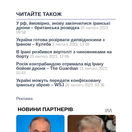
ЧИТАЙТЕ ТАКОЖ
У рф, ймовірно, знову закінчилися іранські
дрони – британська розвідка
25 лютого 2023,
09:59
Україна готова розірвати дипвідносини з
Іраном – Кулеба
3 лютого 2023, 13:08
В Ірані розбився вертоліт з чиновниками на
борту
23 лютого 2023, 17:06
Росія контрабандою отримала від Ірану
бойові дрони – The Guardian
13 лютого 2023,
03:43
Україні можуть передати конфісковану
іранську зброю – WSJ
20 лютого 2023, 03:36