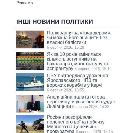
ІНШІ НОВИНИ ПОЛІТИКИ
Полювання за «Іскандером»:
чи можна його знищити без
власної балістики
6 серпня 2026, 15:28
Як за 10 років змінилася
кількість вступників на
бакалаврат, магістратуру та
аспірантуру
6 серпня 2026, 15:12
СБУ підтвердила ураження
Ярославського НПЗ та
ворожих кораблів у Керчі
6 серпня 2026, 16:55
Апеляційна палата готова
переглянути ув'язнення судді з
Львівщини
6 серпня 2026, 14:38
Росіяни розстріляли
полоненого воїна поблизу
Мирного на Донеччині –
прокуратура
6 серпня 2026, 15:15