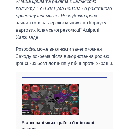
«
Наша крилата ракета з дальністю
польоту 1650 км була додана до ракетного
арсеналу Ісламської Республіки Іран
», –
заявив голова аерокосмічних сил Корпусу
вартових ісламської революції Аміралі
Хаджізаде.
Розробка може викликати занепокоєння
Заходу, зокрема після використання росією
іранських безпілотників у війні проти України.
В арсеналі яких країн є балістичні
ракети