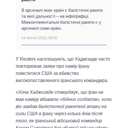
В арсеналі яких країн є балістичні ракети
та якої дальності – на інфографіці.
Міжконтинентальні балістичні ракети є у
арсеналі семи країн.
14 лютого 2023, 09:00
У Reuters наголошують, що Хаджізаде часто
повторював заяви про намір Ірану
помститися США за вбивство
високопоставленого іранського командира.
«
Хоча Хаджизаде стверджує, що Іран не
мав наміру вбивати «бідних солдатів», коли
він завдав балістичної ракетної атаки на
сили США в Іраку через кілька днів після
того, як іранський військовий командир
Касем Сулеймані був убитий під час удару