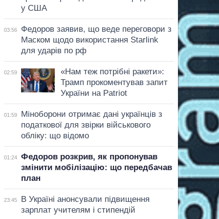
у США
Федоров заявив, що веде переговори з
03:56
Маском щодо використання Starlink
для ударів по рф
«Нам теж потрібні ракети»:
02:59
Трамп прокоментував запит
України на Patriot
Міноборони отримає дані українців з
01:59
податкової для звірки військового
обліку: що відомо
Федоров розкрив, як пропонував
01:24
змінити мобілізацію: що передбачав
план
В Україні анонсували підвищення
23:45
зарплат учителям і стипендій