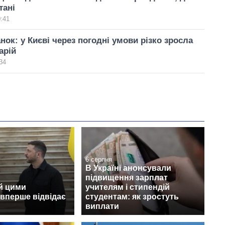
тані
0:41
анок: у Києві через погодні умови різко зросла
арій
34
6 серпня
В Україні анонсували
підвищення зарплат
й цими
учителям і стипендій
вперше відвідає
студентам: як зростуть
виплати