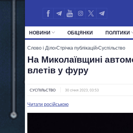
НОВИНИ
ОБIЦЯНКИ
ПОЛIТИКИ
УСІ ПОЛІТИКИ
ПРЕЗИДЕНТ І ОФ
Слово і Діло
›
Стрічка публікацій
›
Суспільство
На Миколаївщині автом
влетів у фуру
СУСПІЛЬСТВО
30 січня 2023, 03:53
Читати російською