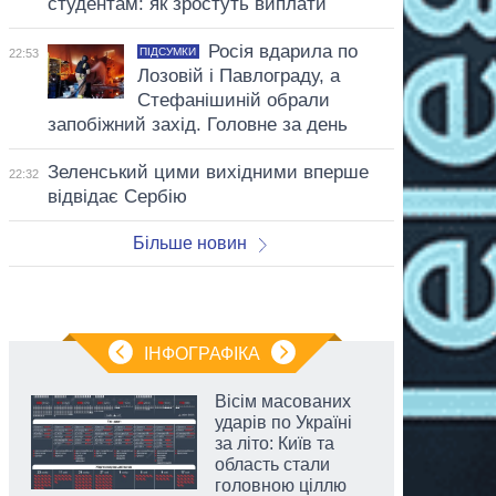
студентам: як зростуть виплати
Росія вдарила по
ПІДСУМКИ
22:53
Лозовій і Павлограду, а
Стефанішиній обрали
запобіжний захід. Головне за день
Зеленський цими вихідними вперше
22:32
відвідає Сербію
Більше новин
ІНФОГРАФІКА
Вісім масованих
ударів по Україні
за літо: Київ та
область стали
головною ціллю