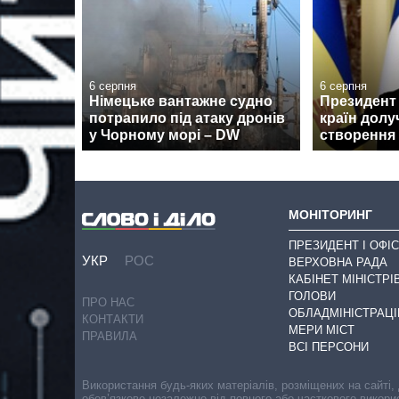
6 серпня
6 серпня
Німецьке вантажне судно
Президент 
потрапило під атаку дронів
країн долу
у Чорному морі – DW
створення
МОНІТОРИНГ
ПРЕЗИДЕНТ І ОФІС
УКР
РОС
ВЕРХОВНА РАДА
КАБІНЕТ МІНІСТРІ
ГОЛОВИ
ПРО НАС
ОБЛАДМІНІСТРАЦІ
КОНТАКТИ
МЕРИ МІСТ
ПРАВИЛА
ВСІ ПЕРСОНИ
Використання будь-яких матеріалів, розміщених на сайті,
обов’язкове незалежно від повного або часткового викори