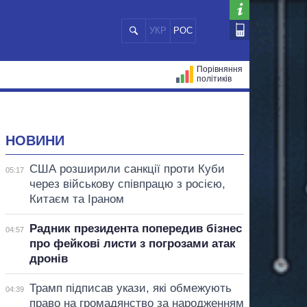
УКР
РОС
Порівняння
політиків
ЦІЙ
МЕРИ МІСТ
ВСІ ПЕРСОНИ
НОВИНИ
США розширили санкції проти Куби
05:17
через військову співпрацю з росією,
Китаєм та Іраном
Радник президента попередив бізнес
04:57
про фейкові листи з погрозами атак
дронів
Трамп підписав укази, які обмежують
04:39
право на громадянство за народженням