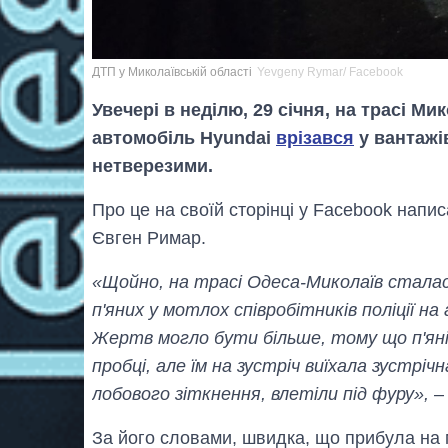
ДТП у Миколаївській області
Yevgeny Rymar/ Facebook
Увечері в неділю, 29 січня, на трасі Ми
автомобіль Hyundai
врізався
у вантажів
нетверезими.
Про це на своїй сторінці у Facebook напи
Євген Римар.
«Щойно, на трасі Одеса-Миколаїв стала
п'яних у мотлох співробітників поліції н
Жертв могло бути більше, тому що п'яні
пробці, але їм на зустріч виїхала зустріч
лобового зіткнення, влетіли під фуру»,
–
За його словами, швидка, що прибула на м