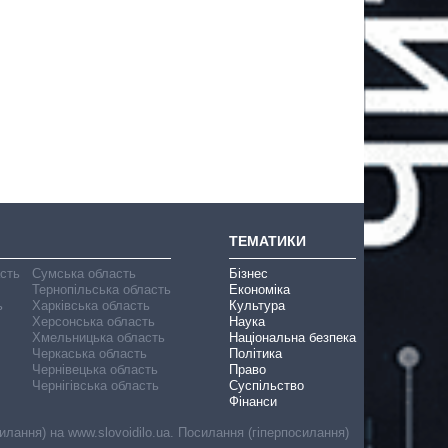
ТЕМАТИКИ
асть
Сумська область
Бізнес
Тернопільська область
Економіка
ь
Харківська область
Культура
Херсонська область
Наука
Хмельницька область
Національна безпека
Черкаська область
Політика
Чернівецька область
Право
Чернігівська область
Суспільство
Фінанси
лання) на www.slovoidilo.ua. Посилання (гіперпосилання)