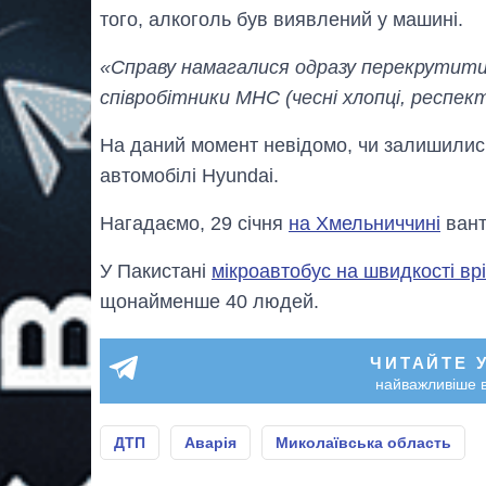
того, алкоголь був виявлений у машині.
«Справу намагалися одразу перекрутити, 
співробітники МНС (чесні хлопці, респек
На даний момент невідомо, чи залишилис
автомобілі Hyundai.
Нагадаємо, 29 січня
на Хмельниччині
вант
У Пакистані
мікроавтобус на швидкості врі
щонайменше 40 людей.
ЧИТАЙТЕ 
найважливіше в
ДТП
Аварія
Миколаївська область