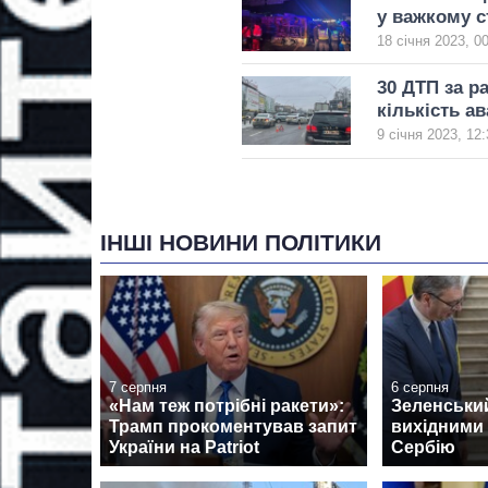
у важкому с
18 січня 2023, 0
30 ДТП за р
кількість ав
9 січня 2023, 12:
ІНШІ НОВИНИ ПОЛІТИКИ
7 серпня
6 серпня
«Нам теж потрібні ракети»:
Зеленськи
Трамп прокоментував запит
вихідними 
України на Patriot
Сербію