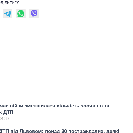
ділитися:
а час війни зменшилася кількість злочинів та
х ДТП
04:30
ТП під Львовом: понад 30 постраждалих, деякі