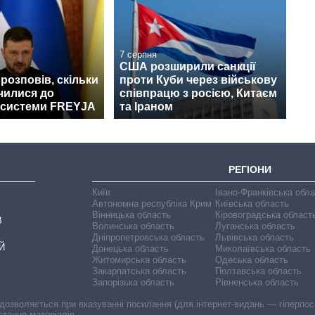
7 серпня
США розширили санкції
розповів, скільки
проти Куби через військову
чилися до
співпрацю з росією, Китаєм
 системи FREYJA
та Іраном
РЕГІОНИ
Київ
Івано-Франківська обл
Автономна республіка Крим
Київська область
Вінницька область
Кіровоградська област
В
Волинська область
Луганська область
Дніпропетровська область
Львівська область
Й
Донецька область
Миколаївська область
Житомирська область
Одеська область
Закарпатська область
Полтавська область
Запорізька область
Рівненська область
 дозволяється при вказуванні посилання (для інтернет-видань — гіперпоси
стання матеріалів.