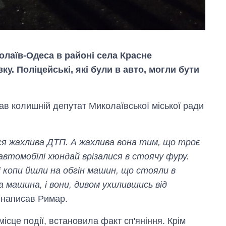
колаїв-Одеса в районі села Красне
ку. Поліцейські, які були в авто, могли бути
сав колишній депутат Миколаївської міської ради
ся жахлива ДТП. А жахлива вона тим, що троє
а автомобілі хюндай врізалися в стоячу фуру.
 копи йшли на обгін машин, що стояли в
Як зросли тарифи
на машина, і вони, дивом ухилившись від
на холодну воду у
 написав Римар.
містах України на
початок серпня
ісце події, встановила факт сп'яніння. Крім