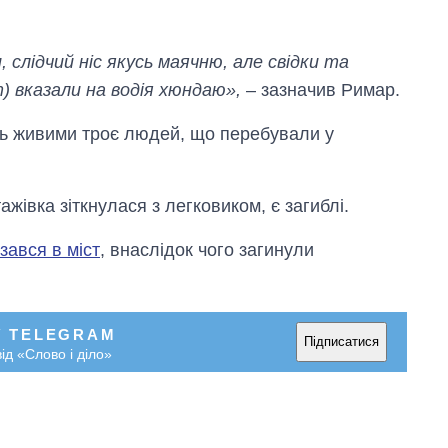
слідчий ніс якусь маячню, але свідки та
т) вказали на водія хюндаю»,
– зазначив Римар.
ь живими троє людей, що перебували у
ажівка зіткнулася з легковиком, є загиблі.
зався в міст
, внаслідок чого загинули
У TELEGRAM
Підписатися
ід «Слово і діло»