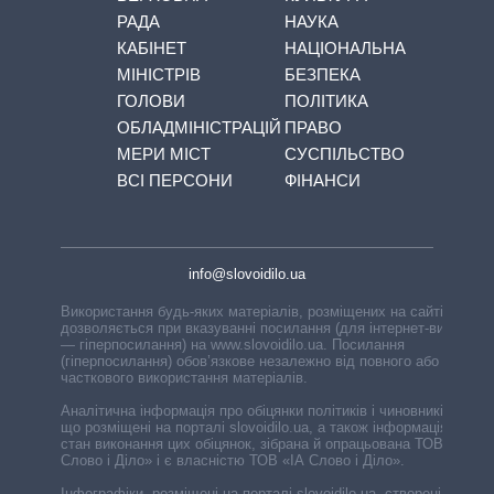
РАДА
НАУКА
КАБІНЕТ
НАЦІОНАЛЬНА
МІНІСТРІВ
БЕЗПЕКА
ГОЛОВИ
ПОЛІТИКА
ОБЛАДМІНІСТРАЦІЙ
ПРАВО
МЕРИ МІСТ
СУСПІЛЬСТВО
ВСІ ПЕРСОНИ
ФІНАНСИ
info@slovoidilo.ua
Використання будь-яких матеріалів, розміщених на сайті,
дозволяється при вказуванні посилання (для інтернет-видань
— гіперпосилання) на www.slovoidilo.ua. Посилання
(гіперпосилання) обов’язкове незалежно від повного або
часткового використання матеріалів.
Аналітична інформація про обіцянки політиків і чиновників,
що розміщені на порталі slovoidilo.ua, а також інформація про
стан виконання цих обіцянок, зібрана й опрацьована ТОВ «ІА
Слово і Діло» і є власністю ТОВ «ІА Слово і Діло».
Інфографіки, розміщені на порталі slovoidilo.ua, створені ГО