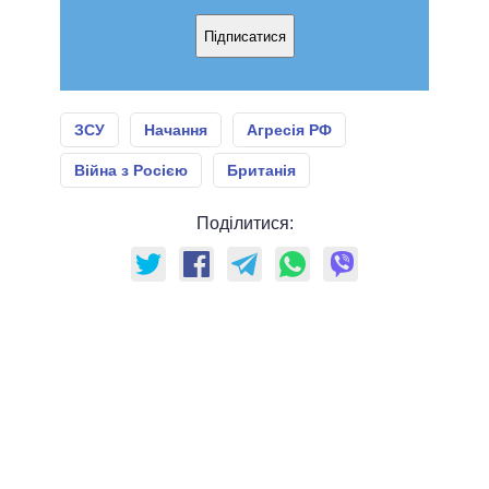
Підписатися
ЗСУ
Начання
Агресія РФ
Війна з Росією
Британія
Поділитися: