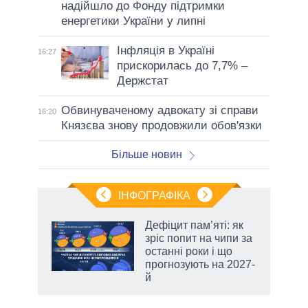
надійшло до Фонду підтримки
енергетики України у липні
Інфляція в Україні
16:27
прискорилась до 7,7% –
Держстат
Обвинуваченому адвокату зі справи
16:20
Князєва знову продовжили обов'язки
Більше новин
ІНФОГРАФІКА
жет
Дефіцит пам’яті: як
зріс попит на чипи за
ків
останні роки і що
прогнозують на 2027-
й
чино