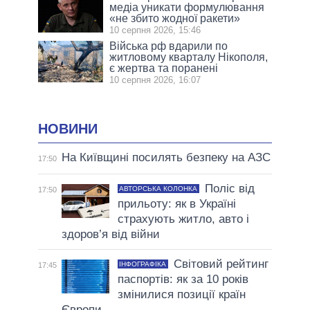
медіа уникати формулювання
«не збито жодної ракети»
10 серпня 2026, 15:46
Війська рф вдарили по
житловому кварталу Нікополя,
є жертва та поранені
10 серпня 2026, 16:07
НОВИНИ
На Київщині посилять безпеку на АЗС
17:50
Поліс від
АВТОРСЬКА КОЛОНКА
17:50
прильоту: як в Україні
страхують житло, авто і
здоров’я від війни
Світовий рейтинг
ІНФОГРАФІКА
17:45
паспортів: як за 10 років
змінилися позиції країн
Європи