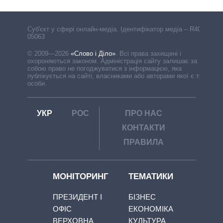
Cуб'єкт у сфері онлайн-медіа. Ідентифікатор медіа – R40-
05063
© 2009—2026
«Слово і Діло»
.
Всі права захищені і
охороняються законом. Адміністрація сайту залишає за
собою право не погоджуватися з інформацією, яка
публікується на сайті, власниками або авторами якої є треті
особи.
УКР
РОС
ПРО НАС
КОНТАКТИ
ПРАВИЛА
МОНІТОРИНГ
ТЕМАТИКИ
ПРЕЗИДЕНТ І
БІЗНЕС
ОФІС
ЕКОНОМІКА
ВЕРХОВНА
КУЛЬТУРА