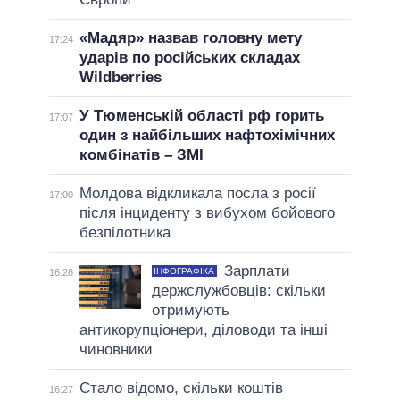
«Мадяр» назвав головну мету
17:24
ударів по російських складах
Wildberries
У Тюменській області рф горить
17:07
один з найбільших нафтохімічних
комбінатів – ЗМІ
Молдова відкликала посла з росії
17:00
після інциденту з вибухом бойового
безпілотника
Зарплати
ІНФОГРАФІКА
16:28
держслужбовців: скільки
отримують
антикорупціонери, діловоди та інші
чиновники
Стало відомо, скільки коштів
16:27