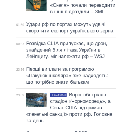
«Скеля» почали переводити
в інші підрозділи – ЗМІ
Удари рф по портах можуть удвічі
01:59
скоротити експорт українського зерна
Розвідка США припускає, що дрон,
00:57
знайдений біля літака України в
Лейпцигу, міг належати рф – WSJ
Перші виплати за програмою
23:56
«Пакунок школяра» вже надходять:
що потрібно знати батькам
Ворог обстріляв
ПІДСУМКИ
23:09
стадіон «Чорноморець», а
Сенат США підтримав
«пекельні санкції» проти рф. Головне
за день