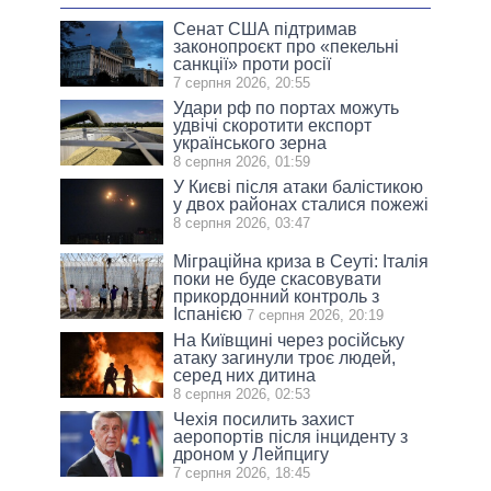
Сенат США підтримав
законопроєкт про «пекельні
санкції» проти росії
7 серпня 2026, 20:55
Удари рф по портах можуть
удвічі скоротити експорт
українського зерна
8 серпня 2026, 01:59
У Києві після атаки балістикою
у двох районах сталися пожежі
8 серпня 2026, 03:47
Міграційна криза в Сеуті: Італія
поки не буде скасовувати
прикордонний контроль з
Іспанією
7 серпня 2026, 20:19
На Київщині через російську
атаку загинули троє людей,
серед них дитина
8 серпня 2026, 02:53
Чехія посилить захист
аеропортів після інциденту з
дроном у Лейпцигу
7 серпня 2026, 18:45