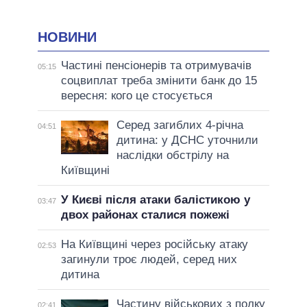
НОВИНИ
Частині пенсіонерів та отримувачів
05:15
соцвиплат треба змінити банк до 15
вересня: кого це стосується
Серед загиблих 4-річна
04:51
дитина: у ДСНС уточнили
наслідки обстрілу на
Київщині
У Києві після атаки балістикою у
03:47
двох районах сталися пожежі
На Київщині через російську атаку
02:53
загинули троє людей, серед них
дитина
Частину військових з полку
02:41