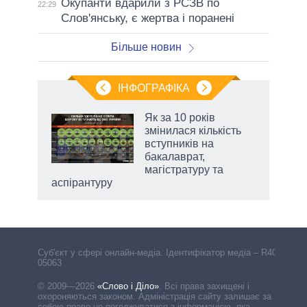
Окупанти вдарили з РСЗВ по
22:29
Слов'янську, є жертва і поранені
Більше новин
ІНФОГРАФІКА
жет
Як за 10 років
змінилася кількість
ків
вступників на
бакалаврат,
магістратуру та
аспірантуру
Cуб'єкт у сфері онлайн-медіа. Ідентифікатор медіа – R40-
05063
© 2009—2026
«Слово і Діло»
.
Всі права захищені і
охороняються законом. Адміністрація сайту залишає за
собою право не погоджуватися з інформацією, яка