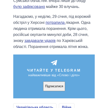
Сумської областей. Вчора лише до обіду
було зафіксовано
майже 30 влучань.
Нагадаємо, у неділю, 29 січня, під ворожий
обстріл у Херсоні
потрапила
лікарня. Одна
людина отримала поранення. Крім цього,
російські окупанти минулої доби, 28 січня,
знову
завдавали ударів
по Харківській
області. Поранення отримала літня жінка.
ЧИТАЙТЕ У TELEGRAM
найважливіше від «Слово і діло»
Підписатися
Чернігівська область
Війна