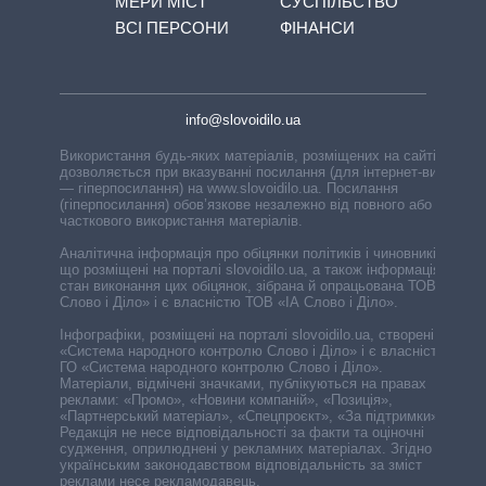
МЕРИ МІСТ
СУСПІЛЬСТВО
ВСІ ПЕРСОНИ
ФІНАНСИ
info@slovoidilo.ua
Використання будь-яких матеріалів, розміщених на сайті,
дозволяється при вказуванні посилання (для інтернет-видань
— гіперпосилання) на www.slovoidilo.ua. Посилання
(гіперпосилання) обов’язкове незалежно від повного або
часткового використання матеріалів.
Аналітична інформація про обіцянки політиків і чиновників,
що розміщені на порталі slovoidilo.ua, а також інформація про
стан виконання цих обіцянок, зібрана й опрацьована ТОВ «ІА
Слово і Діло» і є власністю ТОВ «ІА Слово і Діло».
Інфографіки, розміщені на порталі slovoidilo.ua, створені ГО
«Система народного контролю Слово і Діло» і є власністю
ГО «Система народного контролю Слово і Діло».
Матеріали, відмічені значками, публікуються на правах
реклами: «Промо», «Новини компаній», «Позиція»,
«Партнерський матеріал», «Спецпроєкт», «За підтримки».
Редакція не несе відповідальності за факти та оціночні
судження, оприлюднені у рекламних матеріалах. Згідно з
українським законодавством відповідальність за зміст
реклами несе рекламодавець.