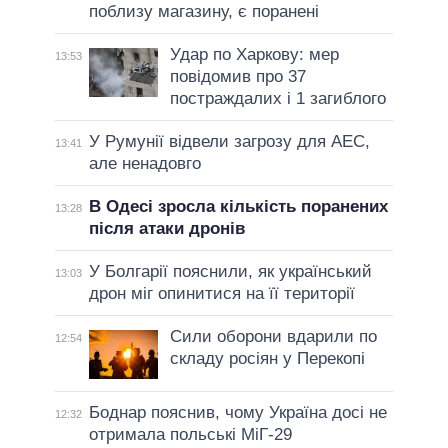
поблизу магазину, є поранені
Удар по Харкову: мер
13:53
повідомив про 37
постраждалих і 1 загиблого
У Румунії відвели загрозу для АЕС,
13:41
але ненадовго
В Одесі зросла кількість поранених
13:28
після атаки дронів
У Болгарії пояснили, як український
13:03
дрон міг опинитися на її території
Сили оборони вдарили по
12:54
складу росіян у Перекопі
Боднар пояснив, чому Україна досі не
12:32
отримала польські МіГ-29