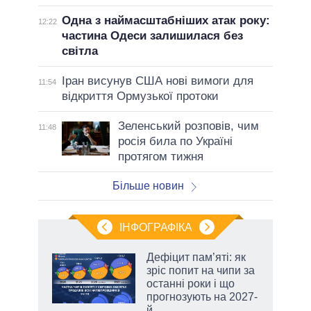
Одна з наймасштабніших атак року:
12:22
частина Одеси залишилася без
світла
Іран висунув США нові вимоги для
11:54
відкриття Ормузької протоки
Зеленський розповів, чим
11:48
росія била по Україні
протягом тижня
Більше новин
ІНФОГРАФІКА
 5
Дефіцит пам’яті: як
вго
зріс попит на чипи за
останні роки і що
прогнозують на 2027-
й