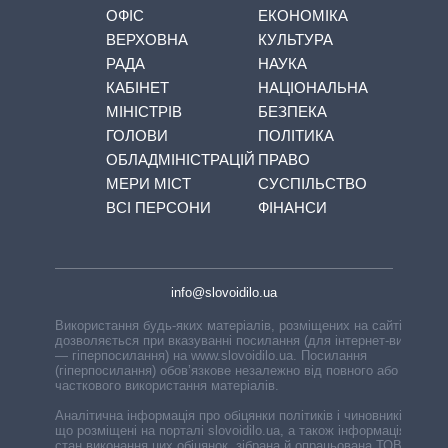
ОФІС
ЕКОНОМІКА
ВЕРХОВНА
КУЛЬТУРА
РАДА
НАУКА
КАБІНЕТ
НАЦІОНАЛЬНА
МІНІСТРІВ
БЕЗПЕКА
ГОЛОВИ
ПОЛІТИКА
ОБЛАДМІНІСТРАЦІЙ
ПРАВО
МЕРИ МІСТ
СУСПІЛЬСТВО
ВСІ ПЕРСОНИ
ФІНАНСИ
info@slovoidilo.ua
Використання будь-яких матеріалів, розміщених на сайті,
дозволяється при вказуванні посилання (для інтернет-видань
— гіперпосилання) на www.slovoidilo.ua. Посилання
(гіперпосилання) обов’язкове незалежно від повного або
часткового використання матеріалів.
Аналітична інформація про обіцянки політиків і чиновників,
що розміщені на порталі slovoidilo.ua, а також інформація про
стан виконання цих обіцянок, зібрана й опрацьована ТОВ «ІА